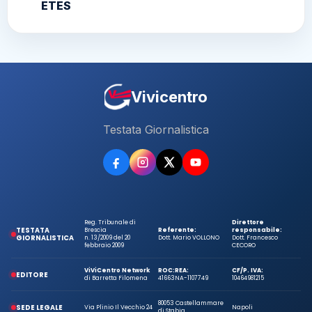
ETES
Vivicentro
Testata Giornalistica
Reg. Tribunale di
Direttore
TESTATA
Brescia
Referente:
responsabile:
GIORNALISTICA
n. 13/2009 del 20
Dott. Mario VOLLONO
Dott. Francesco
febbraio 2009
CECORO
ViViCentro Network
ROC:
REA:
CF/P. IVA:
EDITORE
di Barretta Filomena
41663
NA-1107749
10464981215
80053 Castellammare
SEDE LEGALE
Via Plinio Il Vecchio 24
Napoli
di Stabia