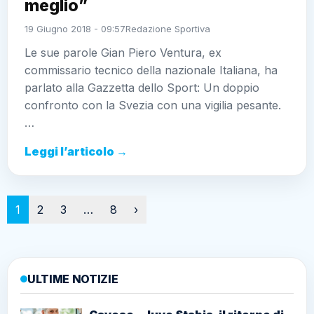
meglio”
19 Giugno 2018 - 09:57
Redazione Sportiva
Le sue parole Gian Piero Ventura, ex
commissario tecnico della nazionale Italiana, ha
parlato alla Gazzetta dello Sport: Un doppio
confronto con la Svezia con una vigilia pesante.
…
Leggi l’articolo →
Paginazione
1
2
3
…
8
›
ULTIME NOTIZIE