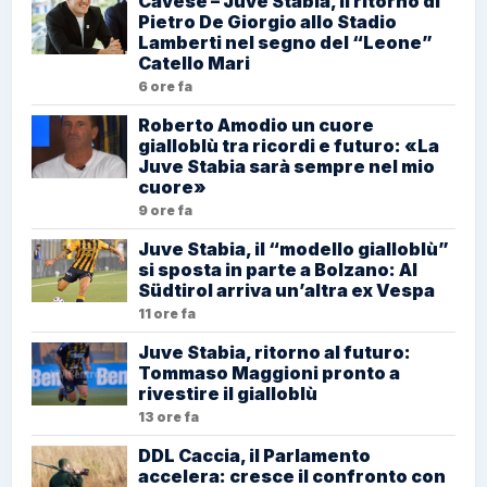
Cavese – Juve Stabia, il ritorno di
Pietro De Giorgio allo Stadio
Lamberti nel segno del “Leone”
Catello Mari
6 ore fa
Roberto Amodio un cuore
gialloblù tra ricordi e futuro: «La
Juve Stabia sarà sempre nel mio
cuore»
9 ore fa
Juve Stabia, il “modello gialloblù”
si sposta in parte a Bolzano: Al
Südtirol arriva un’altra ex Vespa
11 ore fa
Juve Stabia, ritorno al futuro:
Tommaso Maggioni pronto a
rivestire il gialloblù
13 ore fa
DDL Caccia, il Parlamento
accelera: cresce il confronto con