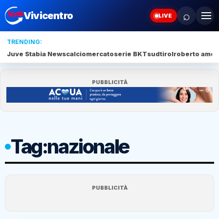
⌕
Vivicentro
LIVE
TRENDING:
Juve Stabia News
calciomercato
serie BKT
sudtirol
roberto amod
PUBBLICITÀ
Tag:
nazionale
PUBBLICITÀ