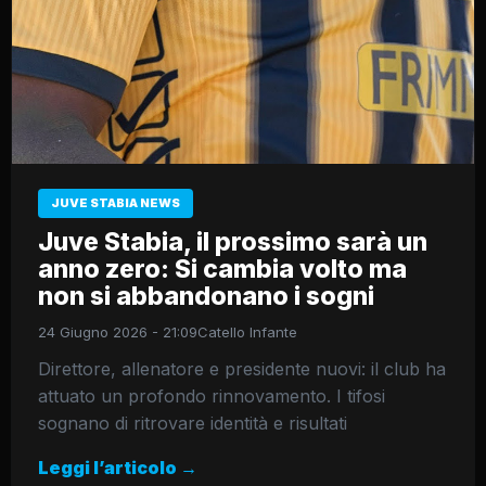
JUVE STABIA NEWS
Juve Stabia, il prossimo sarà un
anno zero: Si cambia volto ma
non si abbandonano i sogni
24 Giugno 2026 - 21:09
Catello Infante
Direttore, allenatore e presidente nuovi: il club ha
attuato un profondo rinnovamento. I tifosi
sognano di ritrovare identità e risultati
Leggi l’articolo →