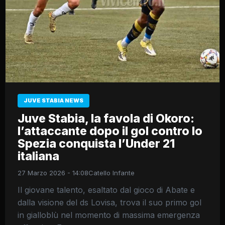
JUVE STABIA NEWS
Juve Stabia, la favola di Okoro:
l’attaccante dopo il gol contro lo
Spezia conquista l’Under 21
italiana
27 Marzo 2026 - 14:08
Catello Infante
Il giovane talento, esaltato dal gioco di Abate e
dalla visione del ds Lovisa, trova il suo primo gol
in gialloblù nel momento di massima emergenza