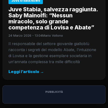
JUVE STABIA NEWS
Juve Stabia, salvezza raggiunta.
Saby Mainolfi: “Nessun
miracolo, solo grande
competenza di Lovisa e Abate”
24 Marzo 2026 - 13:04
Mario Vollono
Il responsabile del settore giovanile gialloblù
racconta i segreti del modello Abate, l'intuizione
di Lovisa e la gestione esemplare societaria in
un'annata complessa tra mille difficoltà
Leggi l’articolo →
PUBBLICITÀ