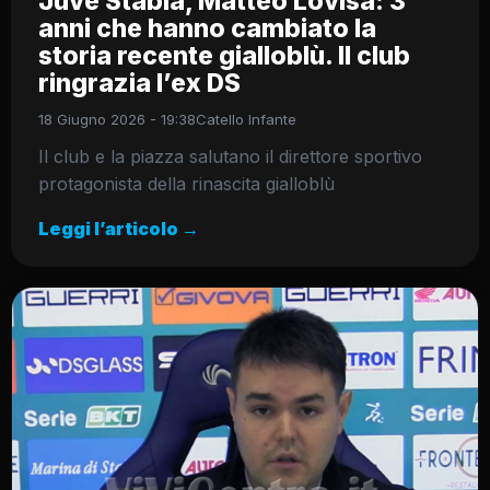
Juve Stabia, Matteo Lovisa: 3
anni che hanno cambiato la
storia recente gialloblù. Il club
ringrazia l’ex DS
18 Giugno 2026 - 19:38
Catello Infante
Il club e la piazza salutano il direttore sportivo
protagonista della rinascita gialloblù
Leggi l’articolo →