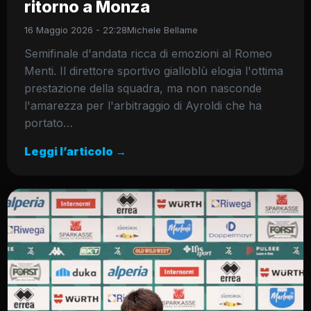
ritorno a Monza
16 Maggio 2026 - 22:28
Michele Bellame
Semifinale d'andata ricca di emozioni al Romeo
Menti. Il direttore sportivo gialloblù elogia l'ottima
prestazione della squadra, ma non nasconde
l'amarezza per l'arbitraggio di Ayroldi che ha
portato…
Leggi l’articolo →