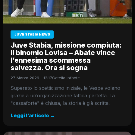
JUVE STABIA NEWS
Juve Stabia, missione compiuta:
il binomio Lovisa – Abate vince
l’ennesima scommessa
salvezza. Ora si sogna
27 Marzo 2026 - 12:17
Catello Infante
Superato lo scetticismo iniziale, le Vespe volano
grazie a un’organizzazione tattica perfetta. La
"cassaforte" è chiusa, la storia è già scritta.
Leggi l’articolo →