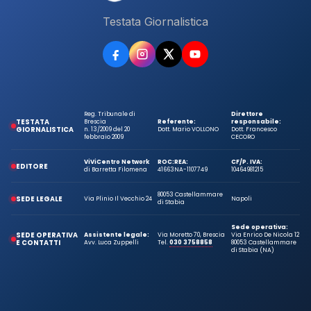
Testata Giornalistica
Reg. Tribunale di
Direttore
TESTATA
Brescia
Referente:
responsabile:
GIORNALISTICA
n. 13/2009 del 20
Dott. Mario VOLLONO
Dott. Francesco
febbraio 2009
CECORO
ViViCentro Network
ROC:
REA:
CF/P. IVA:
EDITORE
di Barretta Filomena
41663
NA-1107749
10464981215
80053 Castellammare
SEDE LEGALE
Via Plinio Il Vecchio 24
Napoli
di Stabia
Sede operativa:
SEDE OPERATIVA
Assistente legale:
Via Moretto 70, Brescia
Via Enrico De Nicola 12
E CONTATTI
Avv. Luca Zuppelli
Tel.
030 3758858
80053 Castellammare
di Stabia (NA)