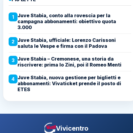
Juve Stabia, conto alla rovescia per la
1
campagna abbonamenti: obiettivo quota
3.000
Juve Stabia, ufficiale: Lorenzo Carissoni
2
saluta le Vespe e firma con il Padova
Juve Stabia – Cremonese, una storia da
3
riscrivere: prima lo Zini, poi il Romeo Menti
Juve Stabia, nuova gestione per biglietti e
4
abbonamenti: Vivaticket prende il posto di
ETES
Vivicentro