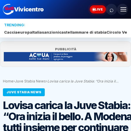
⌕
Vivicentro
LIVE
TRENDING:
Caccia
europa
Italia
sanzioni
castellammare di stabia
Circolo Veli
PUBBLICITÀ
Home
›
Juve Stabia News
›
Lovisa carica la Juve Stabia: “Ora inizia il…
JUVE STABIA NEWS
Lovisa carica la Juve Stabia:
“Ora inizia il bello. A Moden
tutti insieme per continuare