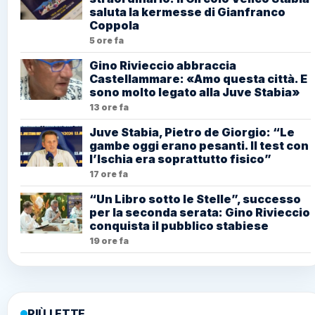
saluta la kermesse di Gianfranco
Coppola
5 ore fa
Gino Rivieccio abbraccia
Castellammare: «Amo questa città. E
sono molto legato alla Juve Stabia»
13 ore fa
Juve Stabia, Pietro de Giorgio: “Le
gambe oggi erano pesanti. Il test con
l’Ischia era soprattutto fisico”
17 ore fa
“Un Libro sotto le Stelle”, successo
per la seconda serata: Gino Rivieccio
conquista il pubblico stabiese
19 ore fa
PIÙ LETTE