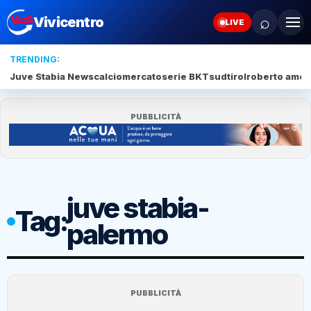
⌕
Vivicentro
LIVE
TRENDING:
Juve Stabia News
calciomercato
serie BKT
sudtirol
roberto amod
PUBBLICITÀ
juve stabia-
Tag:
palermo
PUBBLICITÀ