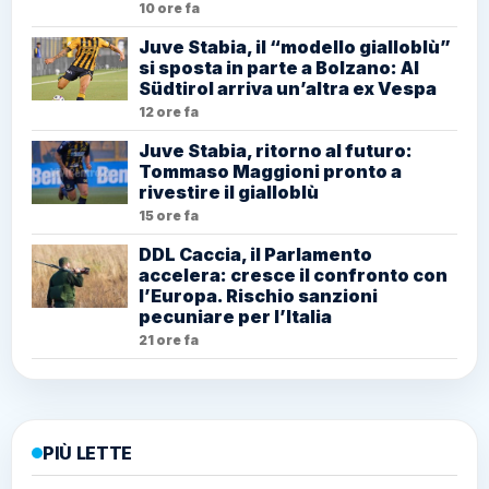
10 ore fa
Juve Stabia, il “modello gialloblù”
si sposta in parte a Bolzano: Al
Südtirol arriva un’altra ex Vespa
12 ore fa
Juve Stabia, ritorno al futuro:
Tommaso Maggioni pronto a
rivestire il gialloblù
15 ore fa
DDL Caccia, il Parlamento
accelera: cresce il confronto con
l’Europa. Rischio sanzioni
pecuniare per l’Italia
21 ore fa
PIÙ LETTE