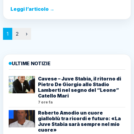
Leggi l’articolo →
Paginazione
1
2
›
ULTIME NOTIZIE
Cavese – Juve Stabia, il ritorno di
Pietro De Giorgio allo Stadio
Lamberti nel segno del “Leone”
Catello Mari
7 ore fa
Roberto Amodio un cuore
gialloblù tra ricordi e futuro: «La
Juve Stabia sarà sempre nel mio
cuore»