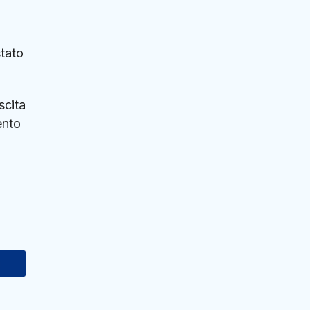
stato
scita
ento