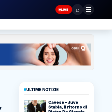
⌕
LIVE
ULTIME NOTIZIE
,
Cavese – Juve
Stabia, il ritorno di
Pietro De Giorgio