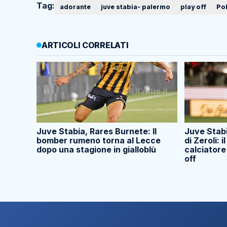
Tag:
adorante
juve stabia- palermo
play off
Po
ARTICOLI CORRELATI
Juve Stabia, Rares Burnete: Il
Juve Stabi
bomber rumeno torna al Lecce
di Zeroli: i
dopo una stagione in gialloblù
calciatore
off