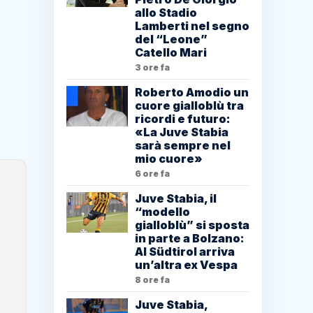
allo Stadio
Lamberti nel segno
del “Leone”
Catello Mari
3 ore fa
Roberto Amodio un
cuore gialloblù tra
ricordi e futuro:
«La Juve Stabia
sarà sempre nel
mio cuore»
6 ore fa
Juve Stabia, il
“modello
gialloblù” si sposta
in parte a Bolzano:
Al Südtirol arriva
un’altra ex Vespa
8 ore fa
Juve Stabia,