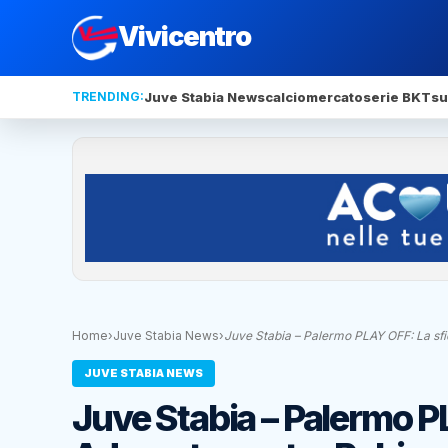
Vivicentro
TRENDING:
Juve Stabia News
calciomercato
serie BKT
su
Home
›
Juve Stabia News
›
Juve Stabia – Palermo PLAY OFF: La sf
JUVE STABIA NEWS
Juve Stabia – Palermo P