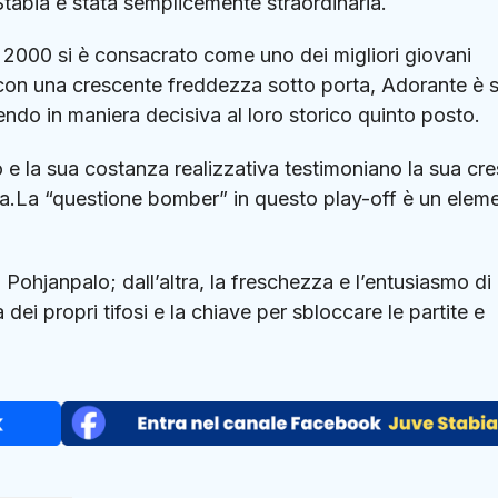
tabia è stata semplicemente straordinaria.
e 2000 si è consacrato come uno dei migliori giovani
con una crescente freddezza sotto porta, Adorante è 
endo in maniera decisiva al loro storico quinto posto.
 e la sua costanza realizzativa testimoniano la sua cre
bia.La “questione bomber” in questo play-off è un elem
 Pohjanpalo; dall’altra, la freschezza e l’entusiasmo di
i propri tifosi e la chiave per sbloccare le partite e