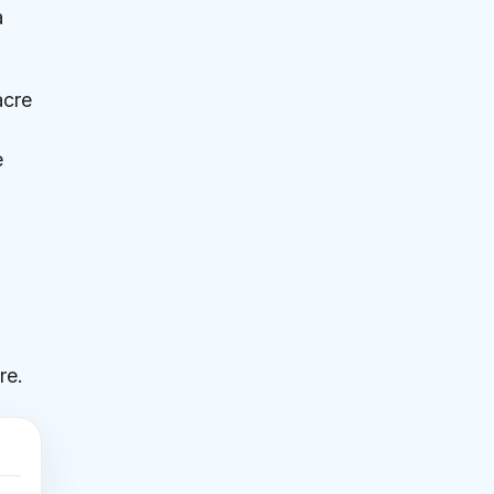
a
acre
e
re.