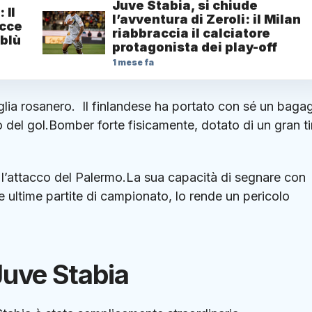
Juve Stabia, si chiude
 Il
l’avventura di Zeroli: il Milan
ecce
riabbraccia il calciatore
oblù
protagonista dei play-off
1 mese fa
glia rosanero. Il finlandese ha portato con sé un bagag
 del gol.Bomber forte fisicamente, dotato di un gran ti
 l’attacco del Palermo.La sua capacità di segnare con
e ultime partite di campionato, lo rende un pericolo
Juve Stabia