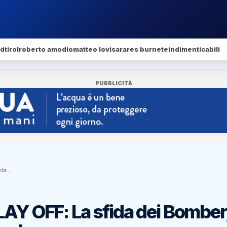
dtirol
roberto amodio
matteo lovisa
rares burnete
indimenticabili
PUBBLICITÀ
ida…
LAY OFF: La sfida dei Bomber