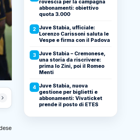
rovescia per la campagna
abbonamenti: obiettivo
quota 3.000
Juve Stabia, ufficiale:
2
Lorenzo Carissoni saluta le
Vespe e firma con il Padova
Juve Stabia – Cremonese,
3
una storia da riscrivere:
prima lo Zini, poi il Romeo
Menti
Juve Stabia, nuova
4
gestione per biglietti e
abbonamenti: Vivaticket
prende il posto di ETES
ndese