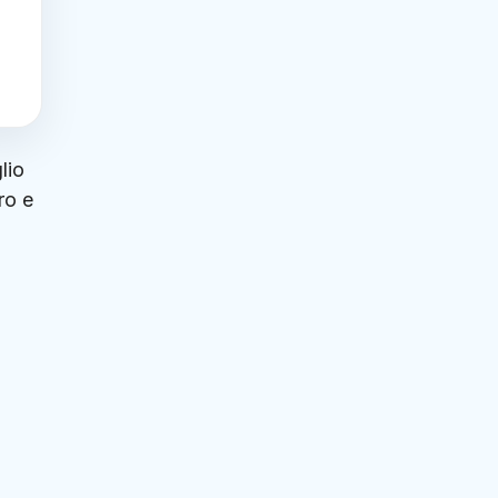
lio
ro e