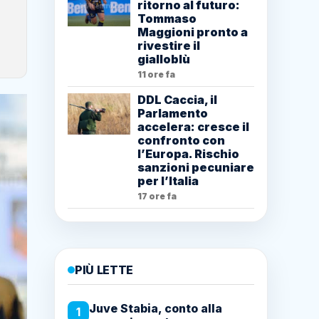
ritorno al futuro:
Tommaso
Maggioni pronto a
rivestire il
gialloblù
11 ore fa
DDL Caccia, il
Parlamento
accelera: cresce il
confronto con
l’Europa. Rischio
sanzioni pecuniare
per l’Italia
17 ore fa
PIÙ LETTE
Juve Stabia, conto alla
1