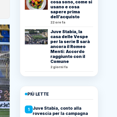
cosa sono, come si
usano e cosa
sapere prima
dell’acquisto
22 ore fa
Juve Stabia, la
casa delle Vespe
per la serie B sarà
ancora il Romeo
Menti: Accordo
raggiunto con il
Comune
2 giorni fa
PIÙ LETTE
Juve Stabia, conto alla
1
rovescia per la campagna