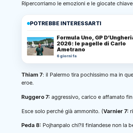
Ripercorriamo le emozioni e le giocate chiave 
POTREBBE INTERESSARTI
Formula Uno, GP D’Ungheri
2026: le pagelle di Carlo
Ametrano
6 giorni fa
Thiam 7
: il Palermo tira pochissimo ma in qu
eroe.
Ruggero 7:
aggressivo, carico e affamato fin 
Esce solo perché già ammonito. (
Varnier 7:
r
Peda 8:
Pojhanpalo chi?Il finlandese non la b