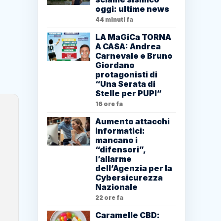
oggi: ultime news
44 minuti fa
LA MaGiCa TORNA
A CASA: Andrea
Carnevale e Bruno
Giordano
protagonisti di
“Una Serata di
Stelle per PUPI”
16 ore fa
Aumento attacchi
informatici:
mancano i
“difensori”,
l’allarme
dell’Agenzia per la
Cybersicurezza
Nazionale
22 ore fa
Caramelle CBD: