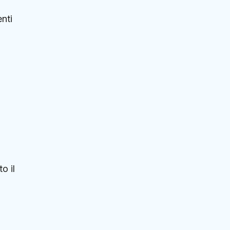
nti
o il