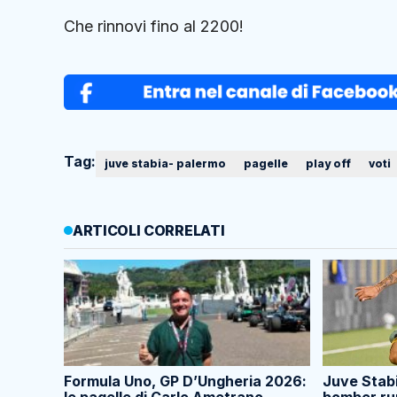
Che rinnovi fino al 2200!
Tag:
juve stabia- palermo
pagelle
play off
voti
ARTICOLI CORRELATI
Formula Uno, GP D’Ungheria 2026:
Juve Stabi