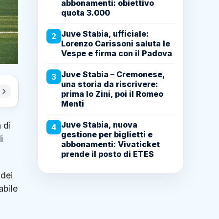
abbonamenti: obiettivo
quota 3.000
Juve Stabia, ufficiale:
2
Lorenzo Carissoni saluta le
Vespe e firma con il Padova
Juve Stabia – Cremonese,
3
una storia da riscrivere:
prima lo Zini, poi il Romeo
Menti
Juve Stabia, nuova
 di
4
gestione per biglietti e
i
abbonamenti: Vivaticket
prende il posto di ETES
 dei
abile