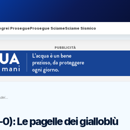
egrei Prosegue
Prosegue Sciame
Sciame Sismico
PUBBLICITÀ
 dei…
0): Le pagelle dei gialloblù