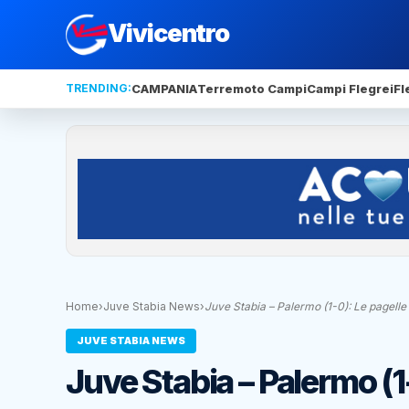
Vivicentro
TRENDING:
CAMPANIA
Terremoto Campi
Campi Flegrei
Fl
Home
›
Juve Stabia News
›
Juve Stabia – Palermo (1-0): Le pagelle
JUVE STABIA NEWS
Juve Stabia – Palermo (1-