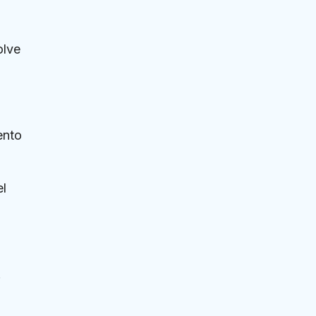
olve
ento
el
.