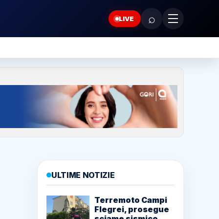
⌕
LIVE
ULTIME NOTIZIE
Terremoto Campi
Flegrei, prosegue
sciame sismico