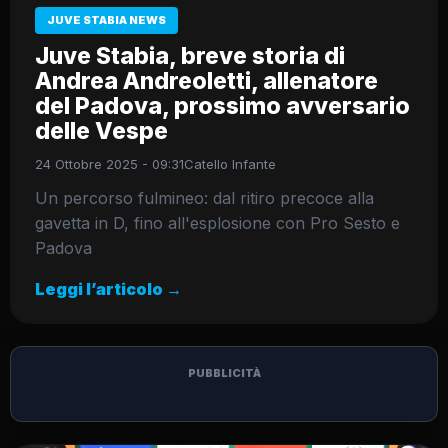
JUVE STABIA NEWS
Juve Stabia, breve storia di
Andrea Andreoletti, allenatore
del Padova, prossimo avversario
delle Vespe
24 Ottobre 2025 - 09:31
Catello Infante
Un percorso fulmineo: dal ritiro precoce alla
gavetta in D, fino all'esplosione con Pro Sesto e
Padova
Leggi l’articolo →
PUBBLICITÀ