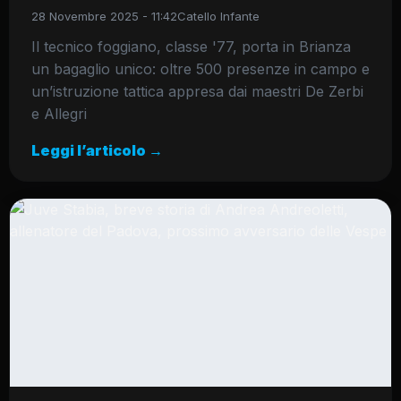
28 Novembre 2025 - 11:42
Catello Infante
Il tecnico foggiano, classe '77, porta in Brianza
un bagaglio unico: oltre 500 presenze in campo e
un’istruzione tattica appresa dai maestri De Zerbi
e Allegri
Leggi l’articolo →