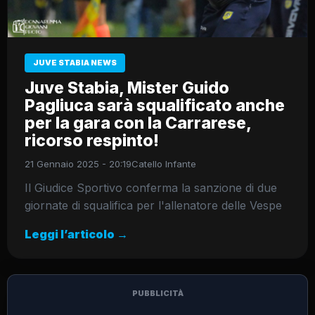
JUVE STABIA NEWS
Juve Stabia, Mister Guido
Pagliuca sarà squalificato anche
per la gara con la Carrarese,
ricorso respinto!
21 Gennaio 2025 - 20:19
Catello Infante
Il Giudice Sportivo conferma la sanzione di due
giornate di squalifica per l'allenatore delle Vespe
Leggi l’articolo →
PUBBLICITÀ