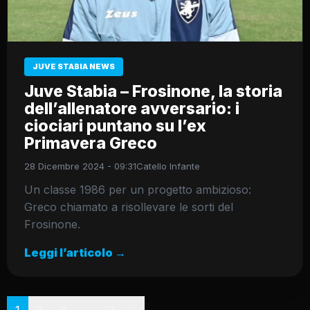
JUVE STABIA NEWS
Juve Stabia – Frosinone, la storia
dell’allenatore avversario: i
ciociari puntano su l’ex
Primavera Greco
28 Dicembre 2024 - 09:31
Catello Infante
Un classe 1986 per un progetto ambizioso:
Greco chiamato a risollevare le sorti del
Frosinone.
Leggi l’articolo →
Paginazione