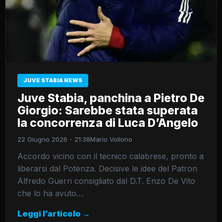
JUVE STABIA NEWS
Juve Stabia, panchina a Pietro De
Giorgio: Sarebbe stata superata
la concorrenza di Luca D’Angelo
22 Giugno 2026 - 21:38
Mario Vollono
Accordo vicino con il tecnico calabrese, pronto a
liberarsi dal Potenza. Decisive le idee del Patron
Alfredo Guerri consigliato dal D.T. Enzo De Vito
che lo ha avuto…
Leggi l’articolo →