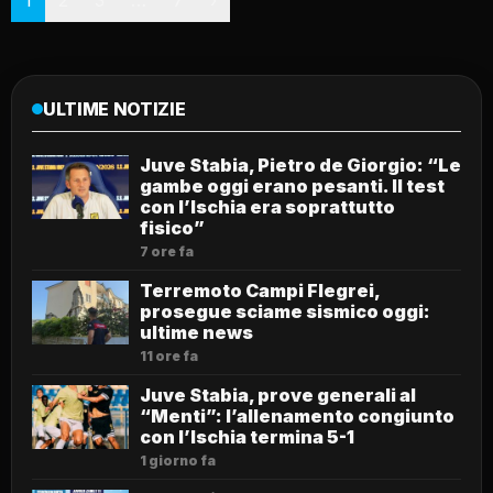
1
2
3
…
7
›
ULTIME NOTIZIE
Juve Stabia, Pietro de Giorgio: “Le
gambe oggi erano pesanti. Il test
con l’Ischia era soprattutto
fisico”
7 ore fa
Terremoto Campi Flegrei,
prosegue sciame sismico oggi:
ultime news
11 ore fa
Juve Stabia, prove generali al
“Menti”: l’allenamento congiunto
con l’Ischia termina 5-1
1 giorno fa