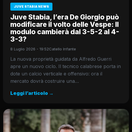
JUVE STABIA NEWS
Juve Stabia, l’era De Giorgio può
modificare il volto delle Vespe: Il
modulo cambierà dal 3-5-2 al 4-
3-3?
8 Luglio 2026 - 19:52
Catello Infante
La nuova proprietà guidata da Alfredo Guerri
apre un nuovo ciclo. Il tecnico calabrese porta in
dote un calcio verticale e offensivo: ora il
mercato dovrà costruire una…
Leggi l’articolo →