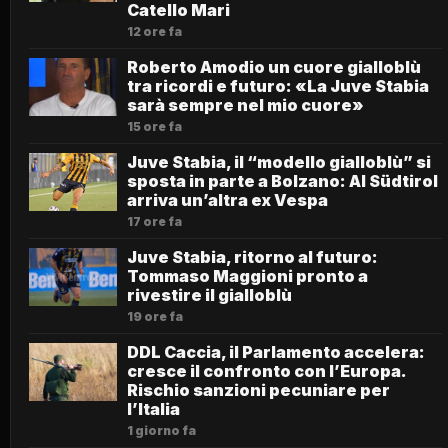
Catello Mari
12 ore fa
Roberto Amodio un cuore gialloblù
tra ricordi e futuro: «La Juve Stabia
sarà sempre nel mio cuore»
15 ore fa
Juve Stabia, il “modello gialloblù” si
sposta in parte a Bolzano: Al Südtirol
arriva un’altra ex Vespa
17 ore fa
Juve Stabia, ritorno al futuro:
Tommaso Maggioni pronto a
rivestire il gialloblù
19 ore fa
DDL Caccia, il Parlamento accelera:
cresce il confronto con l’Europa.
Rischio sanzioni pecuniare per
l’Italia
1 giorno fa