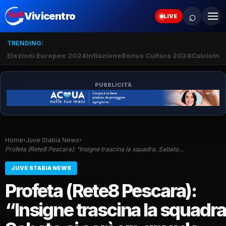
⌕
Vivicentro
LIVE
TRENDING:
Elezioni Europee 2024
Inflazione
Bonus Cultura 2024
Calcio
Inte
PUBBLICITÀ
Home
›
Juve Stabia News
›
Profeta (Rete8 Pescara): “Insigne trascina la squadra. Sabato…
JUVE STABIA NEWS
Profeta (Rete8 Pescara):
“Insigne trascina la squadra