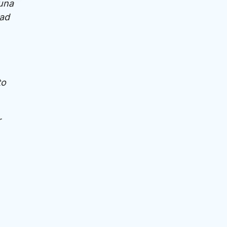
 una
 ad
to
r