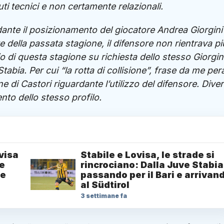
ti tecnici e non certamente relazionali.
ante il posizionamento del giocatore Andrea Giorgini
e della passata stagione, il difensore non rientrava pi
zio di questa stagione su richiesta dello stesso Giorgini
abia. Per cui “la rotta di collisione”, frase da me pera
ne di Castori riguardante l’utilizzo del difensore. Diver
ento dello stesso profilo.
ovisa
Stabile e Lovisa, le strade si
re
rincrociano: Dalla Juve Stabia
te
passando per il Bari e arrivan
al Südtirol
3 settimane fa