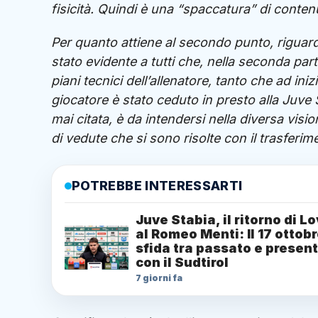
fisicità. Quindi è una “spaccatura” di contenu
Per quanto attiene al secondo punto, riguard
stato evidente a tutti che, nella seconda part
piani tecnici dell’allenatore, tanto che ad ini
giocatore è stato ceduto in presto alla Juve St
mai citata, è da intendersi nella diversa visio
di vedute che si sono risolte con il trasferim
POTREBBE INTERESSARTI
Juve Stabia, il ritorno di L
al Romeo Menti: Il 17 ottob
sfida tra passato e presen
con il Sudtirol
7 giorni fa