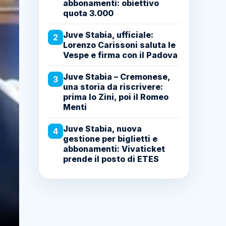
abbonamenti: obiettivo
quota 3.000
Juve Stabia, ufficiale:
2
Lorenzo Carissoni saluta le
Vespe e firma con il Padova
Juve Stabia – Cremonese,
3
una storia da riscrivere:
prima lo Zini, poi il Romeo
Menti
Juve Stabia, nuova
4
gestione per biglietti e
abbonamenti: Vivaticket
prende il posto di ETES