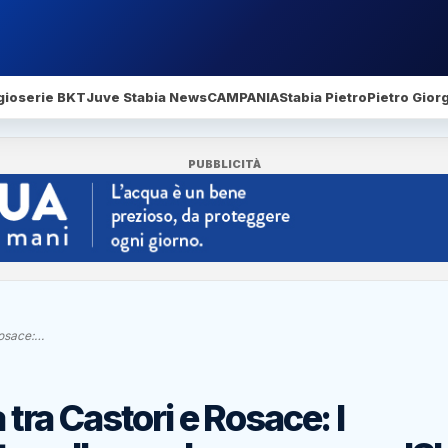
gio
serie BKT
Juve Stabia News
CAMPANIA
Stabia Pietro
Pietro Gior
PUBBLICITÀ
 Rosace:…
 tra Castori e Rosace: I