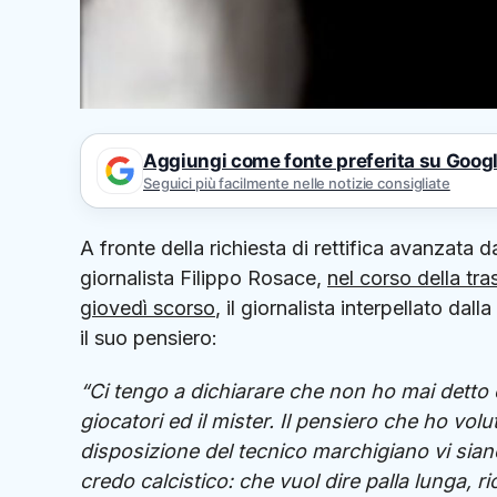
Aggiungi come fonte preferita su Goog
Seguici più facilmente nelle notizie consigliate
A fronte della richiesta di rettifica avanzata d
giornalista Filippo Rosace,
nel corso della tr
giovedì scorso
, il giornalista interpellato dal
il suo pensiero:
“Ci tengo a dichiarare che non ho mai detto c
giocatori ed il mister. Il pensiero che ho vol
disposizione del tecnico marchigiano vi siano 
credo calcistico: che vuol dire palla lunga, r