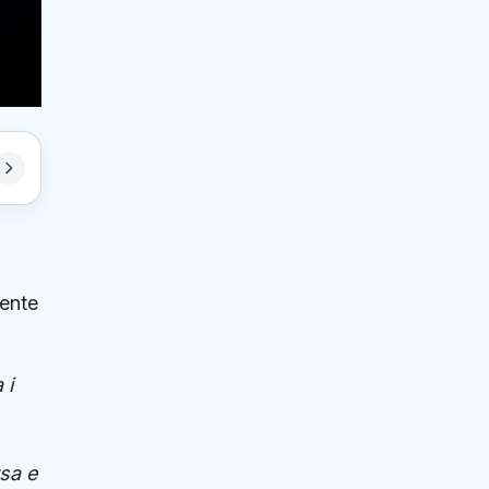
mente
 i
rsa e