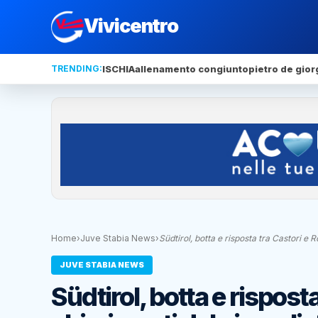
Vivicentro
TRENDING:
ISCHIA
allenamento congiunto
pietro de gior
Home
›
Juve Stabia News
›
Südtirol, botta e risposta tra Castori e
JUVE STABIA NEWS
Südtirol, botta e risposta