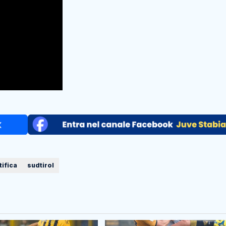
tifica
sudtirol