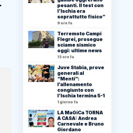
L
pesanti. Il test con
l’Ischia era
soprattutto fisico”
9 ore fa
Terremoto Campi
Flegrei, prosegue
sciame sismico
oggi: ultime news
13 ore fa
Juve Stabia, prove
generali al
“Menti”:
l’allenamento
congiunto con
l’Ischia termina 5-1
1 giorno fa
LA MaGiCa TORNA
A CASA: Andrea
Carnevale e Bruno
Giordano