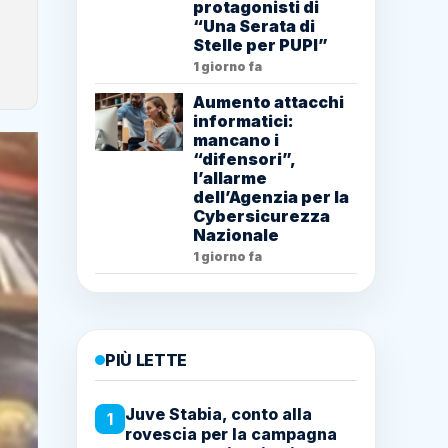
protagonisti di
“Una Serata di
Stelle per PUPI”
1 giorno fa
Aumento attacchi
informatici:
mancano i
“difensori”,
l’allarme
dell’Agenzia per la
Cybersicurezza
Nazionale
1 giorno fa
PIÙ LETTE
Juve Stabia, conto alla
1
rovescia per la campagna