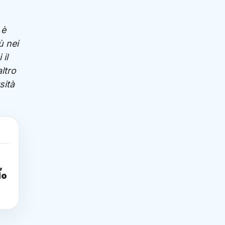
 è
ù nei
 il
ltro
sità
,
do