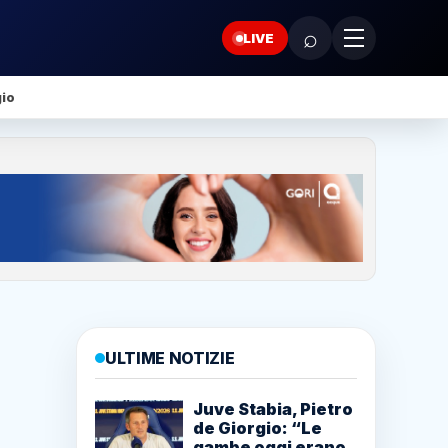
⌕
LIVE
gio
ULTIME NOTIZIE
Juve Stabia, Pietro
de Giorgio: “Le
gambe oggi erano