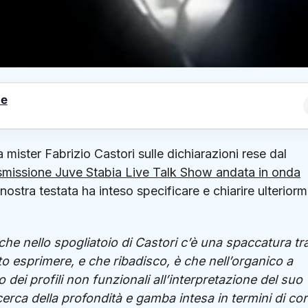
le
a mister Fabrizio Castori sulle dichiarazioni rese dal
asmissione Juve Stabia Live Talk Show andata in onda
la nostra testata ha inteso specificare e chiarire ulterior
he nello spogliatoio di Castori c’è una spaccatura tra
uto esprimere, e che ribadisco, è che nell’organico a
dei profili non funzionali all’interpretazione del suo
icerca della profondità e gamba intesa in termini di co