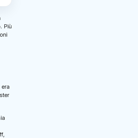
a
. Più
ioni
 era
ster
ia
f,