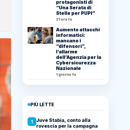
protagonisti di
“Una Serata di
Stelle per PUPI”
21 ore fa
Aumento attacchi
informatici:
mancano i
“difensori”,
l’allarme
dell’Agenzia per la
Cybersicurezza
Nazionale
1 giorno fa
PIÙ LETTE
Juve Stabia, conto alla
1
rovescia per la campagna