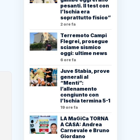
pesanti. Il test con
l’Ischia era
soprattutto fisico”
2 ore fa
Terremoto Campi
Flegrei, prosegue
sciame sismico
oggi: ultime news
6 ore fa
Juve Stabia, prove
generali al
“Menti”:
l’allenamento
congiunto con
l’Ischia termina 5-1
19 ore fa
LA MaGiCa TORNA
A CASA: Andrea
Carnevale e Bruno
Giordano