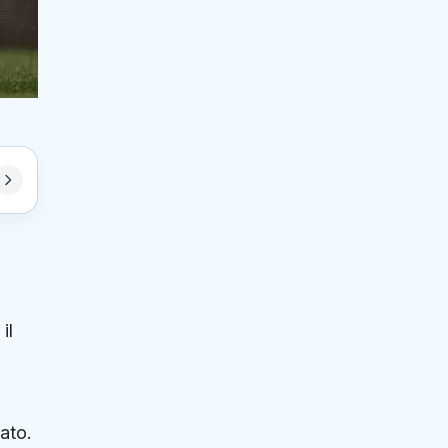
il
ato.