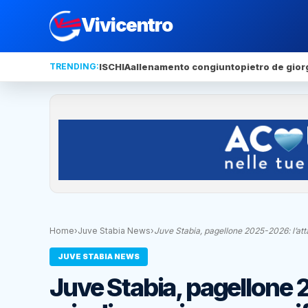
Vivicentro
TRENDING:
ISCHIA
allenamento congiunto
pietro de gior
Home
›
Juve Stabia News
›
Juve Stabia, pagellone 2025-2026: l’at
JUVE STABIA NEWS
Juve Stabia, pagellone 