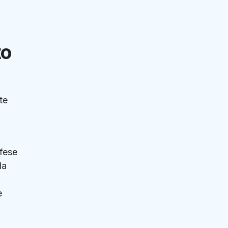
to
te
ifese
la
e