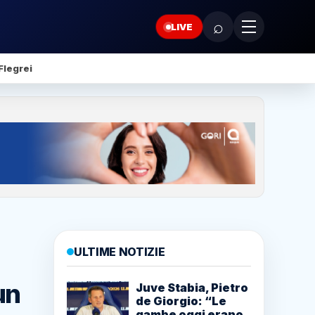
⌕
LIVE
Flegrei
ULTIME NOTIZIE
un
Juve Stabia, Pietro
de Giorgio: “Le
gambe oggi erano