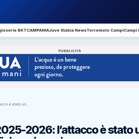
gio
serie BKT
CAMPANIA
Juve Stabia News
Terremoto Campi
Campi 
PUBBLICITÀ
tacco è stato un…
2025-2026: l’attacco è stato 