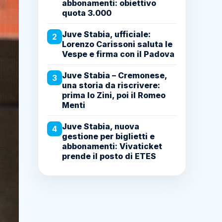
abbonamenti: obiettivo
quota 3.000
Juve Stabia, ufficiale:
2
Lorenzo Carissoni saluta le
Vespe e firma con il Padova
Juve Stabia – Cremonese,
3
una storia da riscrivere:
prima lo Zini, poi il Romeo
Menti
Juve Stabia, nuova
4
gestione per biglietti e
abbonamenti: Vivaticket
prende il posto di ETES