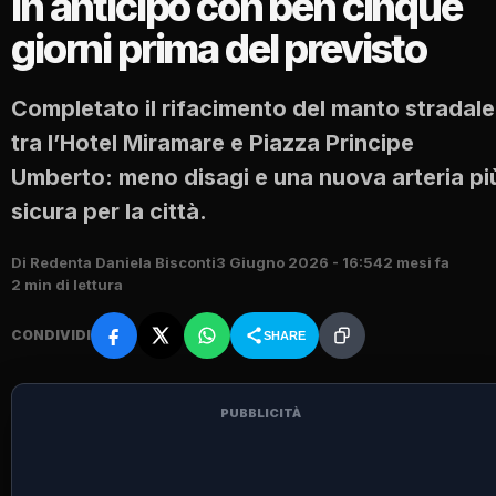
in anticipo con ben cinque
giorni prima del previsto
Completato il rifacimento del manto stradale
tra l’Hotel Miramare e Piazza Principe
Umberto: meno disagi e una nuova arteria pi
sicura per la città.
Di Redenta Daniela Bisconti
3 Giugno 2026 - 16:54
2 mesi fa
2 min di lettura
CONDIVIDI
SHARE
PUBBLICITÀ