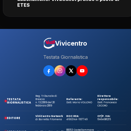
ETES
Vivicentro
Testata Giornalistica
Reg. Tribunale di
Direttore
TESTATA
Brescia
Referente:
responsabile:
GIORNALISTICA
n. 13/2009 del 20
Dott. Mario VOLLONO
Dott. Francesco
febbraio 2009
CECORO
ViViCentro Network
ROC:
REA:
CF/P. IVA:
EDITORE
di Barretta Filomena
41663
NA-1107749
10464981215
80053 Castellammare