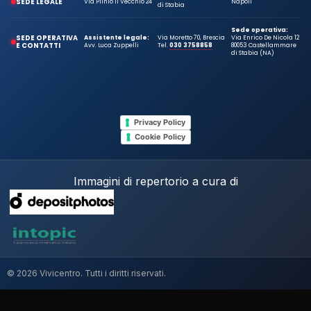
SEDE LEGALE
Via Plinio Il Vecchio 24
Napoli
di Stabia
Sede operativa:
SEDE OPERATIVA
Assistente legale:
Via Moretto 70, Brescia
Via Enrico De Nicola 12
E CONTATTI
Avv. Luca Zuppelli
Tel.
030 3758858
80053 Castellammare
di Stabia (NA)
Privacy Policy
Cookie Policy
Immagini di repertorio a cura di
© 2026 Vivicentro. Tutti i diritti riservati.