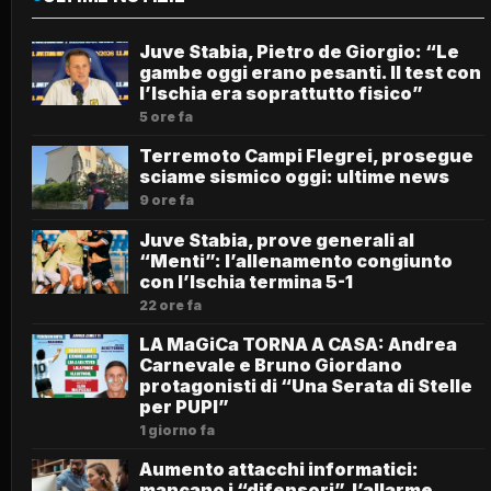
Juve Stabia, Pietro de Giorgio: “Le
gambe oggi erano pesanti. Il test con
l’Ischia era soprattutto fisico”
5 ore fa
Terremoto Campi Flegrei, prosegue
sciame sismico oggi: ultime news
9 ore fa
Juve Stabia, prove generali al
“Menti”: l’allenamento congiunto
con l’Ischia termina 5-1
22 ore fa
LA MaGiCa TORNA A CASA: Andrea
Carnevale e Bruno Giordano
protagonisti di “Una Serata di Stelle
per PUPI”
1 giorno fa
Aumento attacchi informatici:
mancano i “difensori”, l’allarme