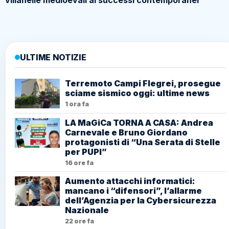
ULTIME NOTIZIE
Terremoto Campi Flegrei, prosegue
sciame sismico oggi: ultime news
1 ora fa
LA MaGiCa TORNA A CASA: Andrea
Carnevale e Bruno Giordano
protagonisti di “Una Serata di Stelle
per PUPI”
16 ore fa
Aumento attacchi informatici:
mancano i “difensori”, l’allarme
dell’Agenzia per la Cybersicurezza
Nazionale
22 ore fa