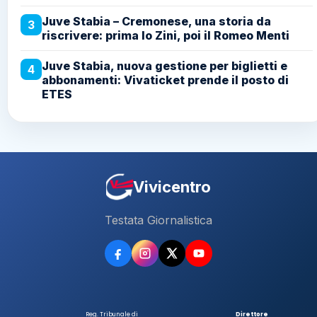
Juve Stabia – Cremonese, una storia da
3
riscrivere: prima lo Zini, poi il Romeo Menti
Juve Stabia, nuova gestione per biglietti e
4
abbonamenti: Vivaticket prende il posto di
ETES
Vivicentro
Testata Giornalistica
Reg. Tribunale di
Direttore