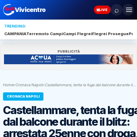
⌕
Vivicentro
LIVE
TRENDING:
CAMPANIA
Terremoto Campi
Campi Flegrei
Flegrei Prosegue
Pro
PUBBLICITÀ
Home
›
Cronaca Napoli
›
Castellammare, tenta la fuga dal balcone durante il…
CRONACA NAPOLI
Castellammare, tenta la fug
dal balcone durante il blitz:
arrestata 25enne con droga