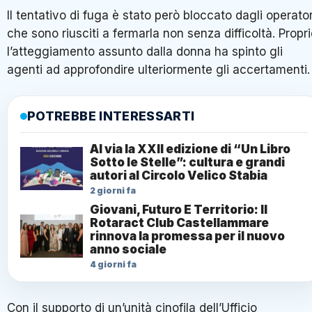
Il tentativo di fuga è stato però bloccato dagli operator
che sono riusciti a fermarla non senza difficoltà. Propr
l’atteggiamento assunto dalla donna ha spinto gli
agenti ad approfondire ulteriormente gli accertamenti.
POTREBBE INTERESSARTI
Al via la XXII edizione di “Un Libro
Sotto le Stelle”: cultura e grandi
autori al Circolo Velico Stabia
2 giorni fa
Giovani, Futuro E Territorio: Il
Rotaract Club Castellammare
rinnova la promessa per il nuovo
anno sociale
4 giorni fa
Con il supporto di un’unità cinofila dell’Ufficio