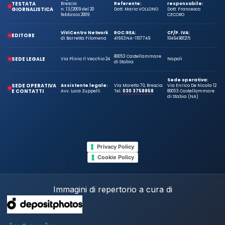
TESTATA
Brescia
Referente:
responsabile:
GIORNALISTICA
n. 13/2009 del 20
Dott. Mario VOLLONO
Dott. Francesco
febbraio 2009
CECORO
ViViCentro Network
ROC:
REA:
CF/P. IVA:
EDITORE
di Barretta Filomena
41663
NA-1107749
10464981215
80053 Castellammare
SEDE LEGALE
Via Plinio Il Vecchio 24
Napoli
di Stabia
Sede operativa:
SEDE OPERATIVA
Assistente legale:
Via Moretto 70, Brescia
Via Enrico De Nicola 12
E CONTATTI
Avv. Luca Zuppelli
Tel.
030 3758858
80053 Castellammare
di Stabia (NA)
Privacy Policy
Cookie Policy
Immagini di repertorio a cura di