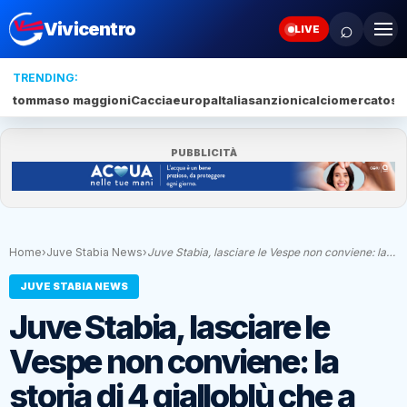
⌕
Vivicentro
LIVE
TRENDING:
tommaso maggioni
Caccia
europa
Italia
sanzioni
calciomercato
se
PUBBLICITÀ
Home
›
Juve Stabia News
›
Juve Stabia, lasciare le Vespe non conviene: la…
JUVE STABIA NEWS
Juve Stabia, lasciare le
Vespe non conviene: la
storia di 4 gialloblù che a