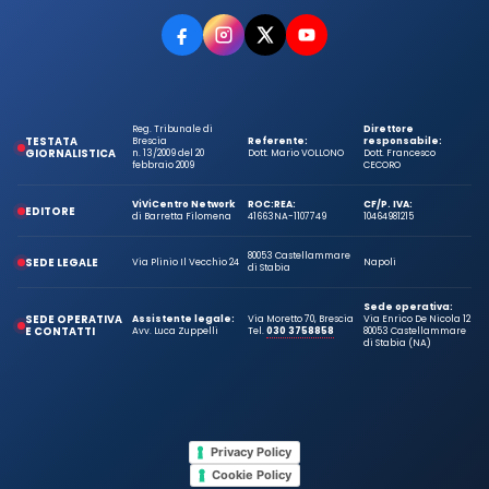
Reg. Tribunale di
Direttore
TESTATA
Brescia
Referente:
responsabile:
GIORNALISTICA
n. 13/2009 del 20
Dott. Mario VOLLONO
Dott. Francesco
febbraio 2009
CECORO
ViViCentro Network
ROC:
REA:
CF/P. IVA:
EDITORE
di Barretta Filomena
41663
NA-1107749
10464981215
80053 Castellammare
SEDE LEGALE
Via Plinio Il Vecchio 24
Napoli
di Stabia
Sede operativa:
SEDE OPERATIVA
Assistente legale:
Via Moretto 70, Brescia
Via Enrico De Nicola 12
E CONTATTI
Avv. Luca Zuppelli
Tel.
030 3758858
80053 Castellammare
di Stabia (NA)
Privacy Policy
Cookie Policy