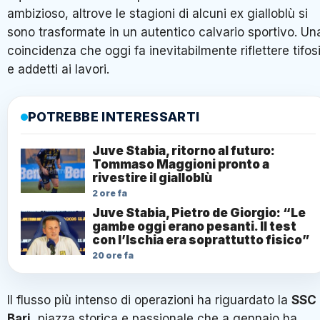
ambizioso, altrove le stagioni di alcuni ex gialloblù si
sono trasformate in un autentico calvario sportivo. Un
coincidenza che oggi fa inevitabilmente riflettere tifos
e addetti ai lavori.
POTREBBE INTERESSARTI
Juve Stabia, ritorno al futuro:
Tommaso Maggioni pronto a
rivestire il gialloblù
2 ore fa
Juve Stabia, Pietro de Giorgio: “Le
gambe oggi erano pesanti. Il test
con l’Ischia era soprattutto fisico”
20 ore fa
Il flusso più intenso di operazioni ha riguardato la
SSC
Bari
, piazza storica e passionale che a gennaio ha