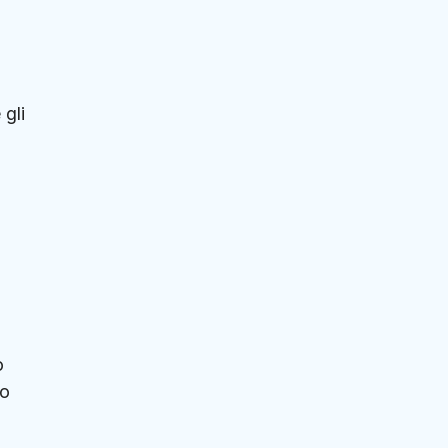
 gli
o
so