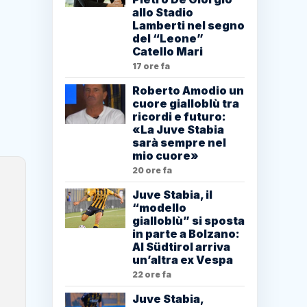
allo Stadio
Lamberti nel segno
del “Leone”
Catello Mari
17 ore fa
Roberto Amodio un
cuore gialloblù tra
ricordi e futuro:
«La Juve Stabia
sarà sempre nel
mio cuore»
20 ore fa
Juve Stabia, il
“modello
gialloblù” si sposta
in parte a Bolzano:
Al Südtirol arriva
un’altra ex Vespa
22 ore fa
Juve Stabia,