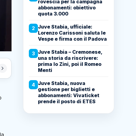
rovescia per la campagna
abbonamenti: obiettivo
quota 3.000
Juve Stabia, ufficiale:
2
Lorenzo Carissoni saluta le
Vespe e firma con il Padova
Juve Stabia – Cremonese,
3
una storia da riscrivere:
prima lo Zini, poi il Romeo
Menti
Juve Stabia, nuova
4
gestione per biglietti e
abbonamenti: Vivaticket
o
prende il posto di ETES
la