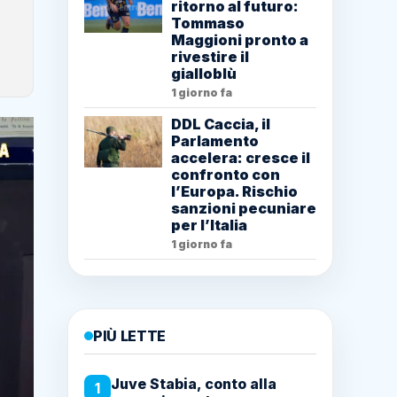
ritorno al futuro:
Tommaso
Maggioni pronto a
rivestire il
gialloblù
1 giorno fa
DDL Caccia, il
Parlamento
accelera: cresce il
confronto con
l’Europa. Rischio
sanzioni pecuniare
per l’Italia
1 giorno fa
PIÙ LETTE
Juve Stabia, conto alla
1