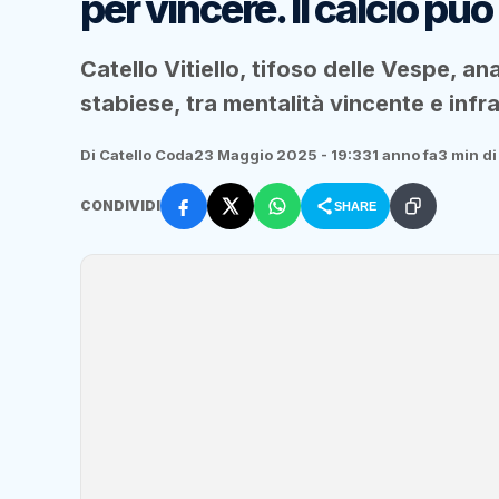
per vincere. Il calcio può
Catello Vitiello, tifoso delle Vespe, ana
stabiese, tra mentalità vincente e infr
Di Catello Coda
23 Maggio 2025 - 19:33
1 anno fa
3 min di
CONDIVIDI
SHARE