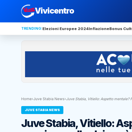
Vivicentro
TRENDING:
Elezioni Europee 2024
Inflazione
Bonus Cult
Home
›
Juve Stabia News
›
Juve Stabia, Vitiello: Aspetto mentale
JUVE STABIA NEWS
Juve Stabia, Vitiello: 