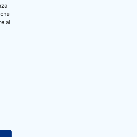
nza
 che
re al
e