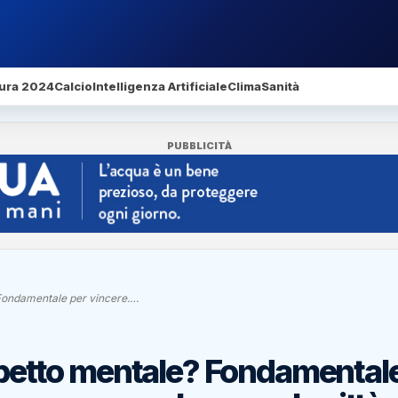
ura 2024
Calcio
Intelligenza Artificiale
Clima
Sanità
PUBBLICITÀ
? Fondamentale per vincere.…
Aspetto mentale? Fondamental