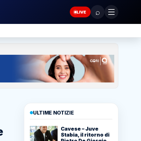
⌕
LIVE
ULTIME NOTIZIE
e
Cavese – Juve
Stabia, il ritorno di
Pietro De Giorgio