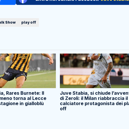
Talk Show
play off
a, Rares Burnete: Il
Juve Stabia, si chiude l’avven
meno torna al Lecce
di Zeroli: il Milan riabbraccia il
tagione in gialloblù
calciatore protagonista dei pl
off