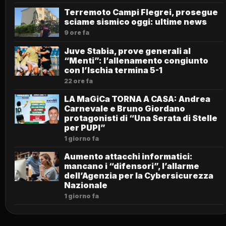
Terremoto Campi Flegrei, prosegue
sciame sismico oggi: ultime news
9 ore fa
Juve Stabia, prove generali al
“Menti”: l’allenamento congiunto
con l’Ischia termina 5-1
22 ore fa
LA MaGiCa TORNA A CASA: Andrea
Carnevale e Bruno Giordano
protagonisti di “Una Serata di Stelle
per PUPI”
1 giorno fa
Aumento attacchi informatici:
mancano i “difensori”, l’allarme
dell’Agenzia per la Cybersicurezza
Nazionale
1 giorno fa