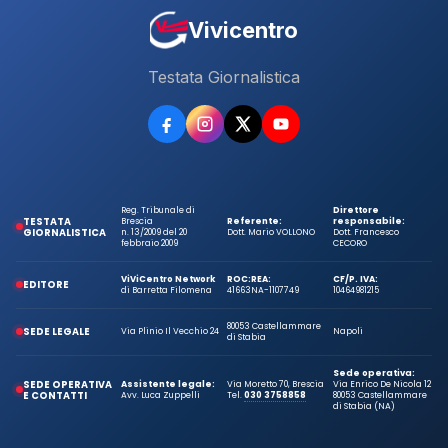
Vivicentro
Testata Giornalistica
Reg. Tribunale di
Direttore
TESTATA
Brescia
Referente:
responsabile:
GIORNALISTICA
n. 13/2009 del 20
Dott. Mario VOLLONO
Dott. Francesco
febbraio 2009
CECORO
ViViCentro Network
ROC:
REA:
CF/P. IVA:
EDITORE
di Barretta Filomena
41663
NA-1107749
10464981215
80053 Castellammare
SEDE LEGALE
Via Plinio Il Vecchio 24
Napoli
di Stabia
Sede operativa:
SEDE OPERATIVA
Assistente legale:
Via Moretto 70, Brescia
Via Enrico De Nicola 12
E CONTATTI
Avv. Luca Zuppelli
Tel.
030 3758858
80053 Castellammare
di Stabia (NA)