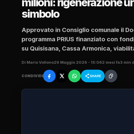
milioni: rigenerazione u
simbolo
Approvato in Consiglio comunale il Do
programma PRIUS finanziato con fondi 
su Quisisana, Cassa Armonica, viabilit
Di Mario Vollono
26 Maggio 2026 - 15:06
2 mesi fa
3 min d
CONDIVIDI
SHARE