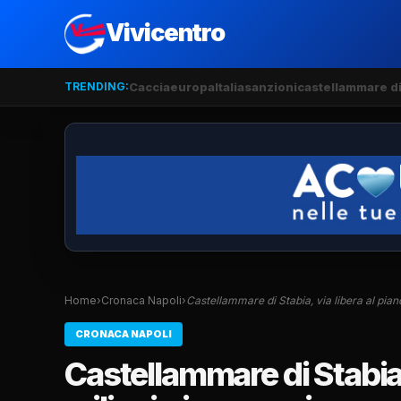
Vivicentro
TRENDING:
Caccia
europa
Italia
sanzioni
castellammare di
Home
›
Cronaca Napoli
›
Castellammare di Stabia, via libera al pia
CRONACA NAPOLI
Castellammare di Stabia, 