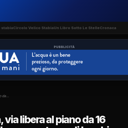
 stabia
Circolo Velico Stabia
Un Libro Sotto Le Stelle
Cronaca
PUBBLICITÀ
no da…
via libera al piano da 16