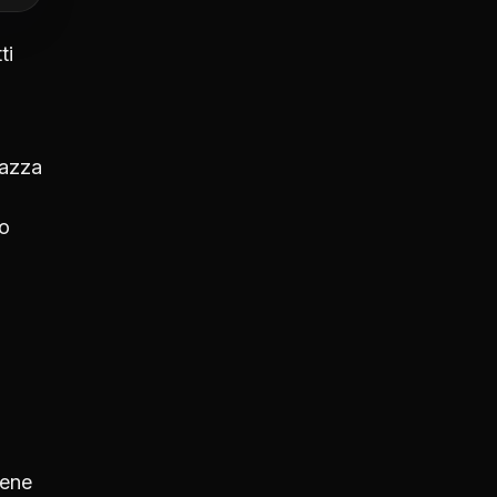
ti
iazza
eo
bene