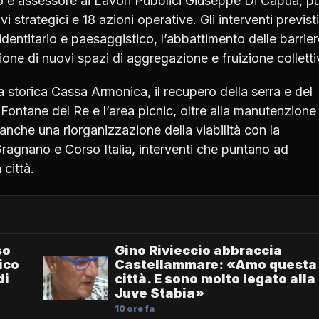
aco e assessore ai Lavori Pubblici Giuseppe Di Capua, p
vi strategici e 18 azioni operative. Gli interventi previsti
dentitario e paesaggistico, l’abbattimento delle barrier
zione di nuovi spazi di aggregazione e fruizione colletti
lla storica Cassa Armonica, il recupero della serra e del
Fontane del Re e l’area picnic, oltre alla manutenzione
anche una riorganizzazione della viabilità con la
 Gragnano e Corso Italia, interventi che puntano ad
 città.
so
Gino Rivieccio abbraccia
lico
Castellammare: «Amo questa
di
città. E sono molto legato alla
Juve Stabia»
10 ore fa