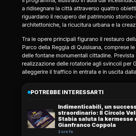
Il programma, illustrato in aula dal vicesind
a ridisegnare la città attraverso quattro obietti
riguardano il recupero del patrimonio storico-i
architettoniche, la ricucitura urbana e la crea
Tra le opere principali figurano il restauro de
Parco della Reggia di Quisisana, comprese le 
delle fontane monumentali cittadine. Prevista 
realizzazione delle rotatorie agli svincoli per
alleggerire il traffico in entrata e in uscita dalla
POTREBBE INTERESSARTI
Indimenticabili, un succes
straordinario: Il Circolo Ve
Stabia saluta la kermesse 
Gianfranco Coppola
2 ore fa