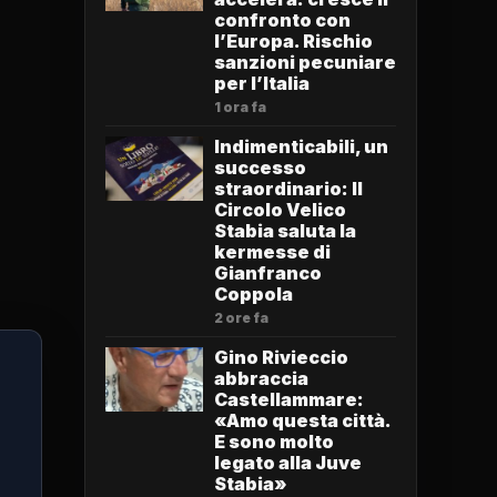
confronto con
l’Europa. Rischio
sanzioni pecuniare
per l’Italia
1 ora fa
Indimenticabili, un
successo
straordinario: Il
Circolo Velico
Stabia saluta la
kermesse di
Gianfranco
Coppola
2 ore fa
Gino Rivieccio
abbraccia
Castellammare:
«Amo questa città.
E sono molto
legato alla Juve
Stabia»