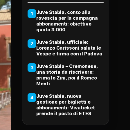
Juve Stabia, conto alla
1
rovescia per la campagna
abbonamenti: obiettivo
quota 3.000
Juve Stabia, ufficiale:
2
Lorenzo Carissoni saluta le
Vespe e firma con il Padova
Juve Stabia – Cremonese,
3
una storia da riscrivere:
prima lo Zini, poi il Romeo
Menti
Juve Stabia, nuova
4
gestione per biglietti e
abbonamenti: Vivaticket
prende il posto di ETES