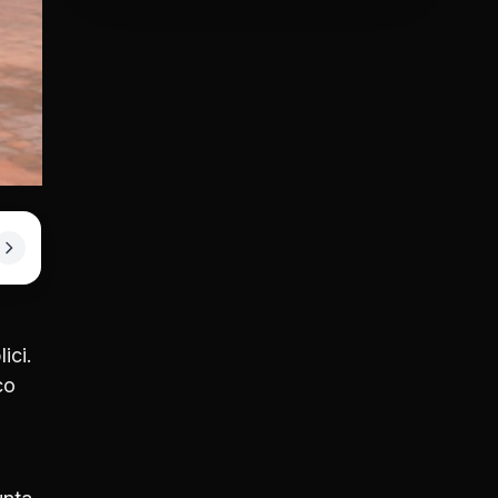
ici.
co