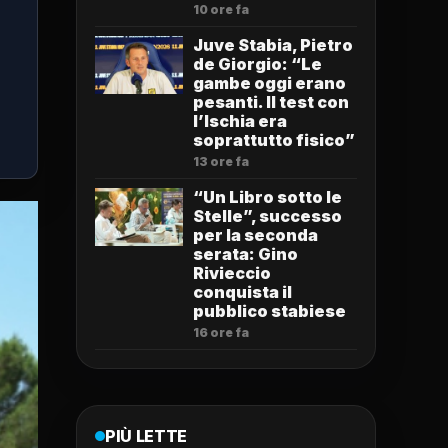
10 ore fa
Juve Stabia, Pietro
de Giorgio: “Le
gambe oggi erano
pesanti. Il test con
l’Ischia era
soprattutto fisico”
13 ore fa
“Un Libro sotto le
Stelle”, successo
per la seconda
serata: Gino
Rivieccio
conquista il
pubblico stabiese
16 ore fa
PIÙ LETTE