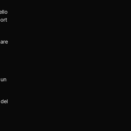
ello
ort
mare
 un
 del