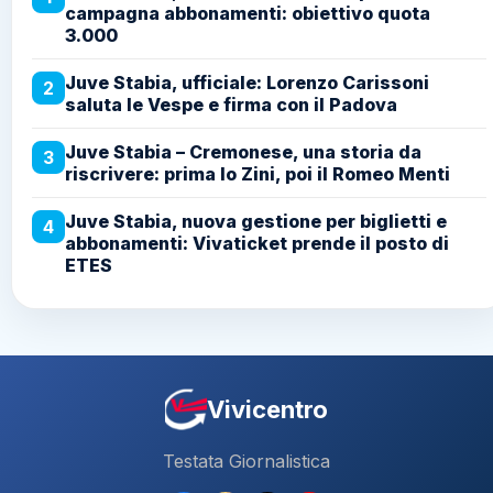
campagna abbonamenti: obiettivo quota
3.000
Juve Stabia, ufficiale: Lorenzo Carissoni
2
saluta le Vespe e firma con il Padova
Juve Stabia – Cremonese, una storia da
3
riscrivere: prima lo Zini, poi il Romeo Menti
Juve Stabia, nuova gestione per biglietti e
4
abbonamenti: Vivaticket prende il posto di
ETES
Vivicentro
Testata Giornalistica