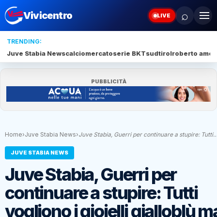
⌕
Vivicentro
LIVE
TRENDING:
Juve Stabia News
calciomercato
serie BKT
sudtirol
roberto amod
PUBBLICITÀ
Home
›
Juve Stabia News
›
Juve Stabia, Guerri per continuare a stupire: Tutti
JUVE STABIA NEWS
Juve Stabia, Guerri per
continuare a stupire: Tutti
vogliono i gioielli gialloblù m