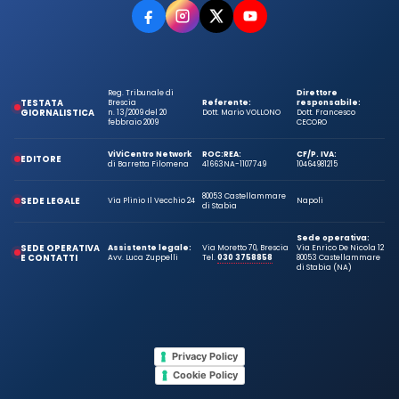
Reg. Tribunale di
Direttore
TESTATA
Brescia
Referente:
responsabile:
GIORNALISTICA
n. 13/2009 del 20
Dott. Mario VOLLONO
Dott. Francesco
febbraio 2009
CECORO
ViViCentro Network
ROC:
REA:
CF/P. IVA:
EDITORE
di Barretta Filomena
41663
NA-1107749
10464981215
80053 Castellammare
SEDE LEGALE
Via Plinio Il Vecchio 24
Napoli
di Stabia
Sede operativa:
SEDE OPERATIVA
Assistente legale:
Via Moretto 70, Brescia
Via Enrico De Nicola 12
E CONTATTI
Avv. Luca Zuppelli
Tel.
030 3758858
80053 Castellammare
di Stabia (NA)
Privacy Policy
Cookie Policy