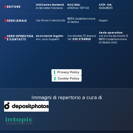
ViViCentro Network
ROC:
REA:
CF/P. IVA:
EDITORE
di Barretta Filomena
41663
NA-1107749
10464981215
80053 Castellammare
SEDE LEGALE
Via Plinio Il Vecchio 24
Napoli
di Stabia
Sede operativa:
SEDE OPERATIVA
Assistente legale:
Via Moretto 70, Brescia
Via Enrico De Nicola 12
E CONTATTI
Avv. Luca Zuppelli
Tel.
030 3758858
80053 Castellammare
di Stabia (NA)
Privacy Policy
Cookie Policy
Immagini di repertorio a cura di