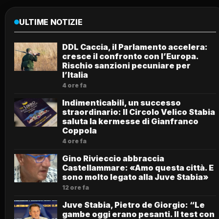
ULTIME NOTIZIE
DDL Caccia, il Parlamento accelera:
cresce il confronto con l’Europa.
Rischio sanzioni pecuniare per
l’Italia
4 ore fa
Indimenticabili, un successo
straordinario: Il Circolo Velico Stabia
saluta la kermesse di Gianfranco
Coppola
4 ore fa
Gino Rivieccio abbraccia
Castellammare: «Amo questa città. E
sono molto legato alla Juve Stabia»
12 ore fa
Juve Stabia, Pietro de Giorgio: “Le
gambe oggi erano pesanti. Il test con