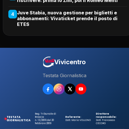
riscrivere: prima lo Zini, poi il Romeo Menti
Juve Stabia, nuova gestione per biglietti e
4
abbonamenti: Vivaticket prende il posto di
ETES
Vivicentro
Testata Giornalistica
Reg. Tribunale di
Direttore
TESTATA
Brescia
Referente:
responsabile:
GIORNALISTICA
n. 13/2009 del 20
Dott. Mario VOLLONO
Dott. Francesco
febbraio 2009
CECORO