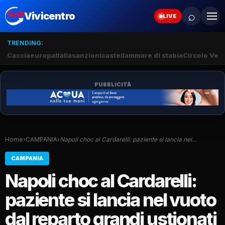
⌕
Vivicentro
LIVE
TRENDING:
Caccia
europa
Italia
sanzioni
castellammare di stabia
Circolo Veli
PUBBLICITÀ
Home
›
CAMPANIA
›
Napoli choc al Cardarelli: paziente si lancia nel…
CAMPANIA
Napoli choc al Cardarelli:
paziente si lancia nel vuoto
dal reparto grandi ustionati