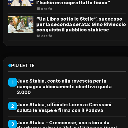
l’Ischia era soprattutto fisico”
15 ore fa
“Un Libro sotto le Stelle”, successo
per la seconda serata: Gino Rivieccio
conquista il pubblico stabiese
18 ore fa
PIÙ LETTE
Juve Stabia, conto alla rovescia per la
1
campagna abbonamenti: obiettivo quota
3.000
Juve Stabia, ufficiale: Lorenzo Carissoni
2
saluta le Vespe e firma con il Padova
Juve Stabia – Cremonese, una storia da
3