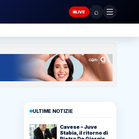
⌕
LIVE
ULTIME NOTIZIE
Cavese – Juve
Stabia, il ritorno di
Pietro De Giorgio