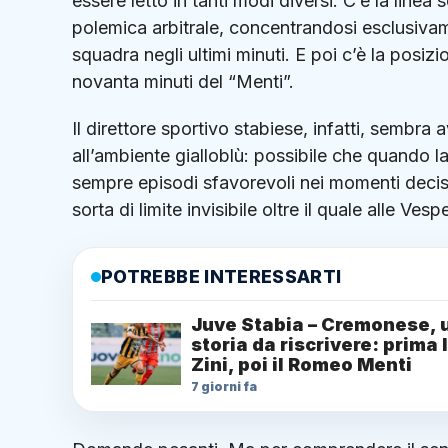
essere letto in tanti modi diversi. C’è la linea 
polemica arbitrale, concentrandosi esclusivam
squadra negli ultimi minuti. E poi c’è la posiz
novanta minuti del “Menti”.
Il direttore sportivo stabiese, infatti, sembr
all’ambiente gialloblù: possibile che quando la
sempre episodi sfavorevoli nei momenti decis
sorta di limite invisibile oltre il quale alle V
POTREBBE INTERESSARTI
Juve Stabia – Cremonese, 
storia da riscrivere: prima 
Zini, poi il Romeo Menti
7 giorni fa