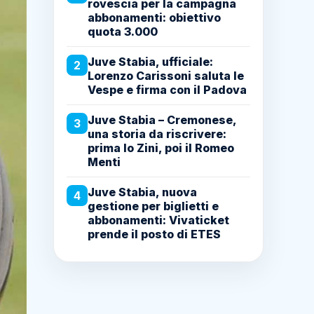
rovescia per la campagna
abbonamenti: obiettivo
quota 3.000
Juve Stabia, ufficiale:
2
Lorenzo Carissoni saluta le
Vespe e firma con il Padova
Juve Stabia – Cremonese,
3
una storia da riscrivere:
prima lo Zini, poi il Romeo
Menti
Juve Stabia, nuova
4
gestione per biglietti e
abbonamenti: Vivaticket
prende il posto di ETES