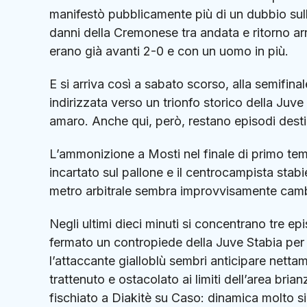
manifestò pubblicamente più di un dubbio sull
danni della Cremonese tra andata e ritorno arr
erano già avanti 2-0 e con un uomo in più.
E si arriva così a sabato scorso, alla semifin
indirizzata verso un trionfo storico della Juve
amaro. Anche qui, però, restano episodi destin
L’ammonizione a Mosti nel finale di primo te
incartato sul pallone e il centrocampista stabi
metro arbitrale sembra improvvisamente camb
Negli ultimi dieci minuti si concentrano tre e
fermato un contropiede della Juve Stabia per
l’attaccante gialloblù sembri anticipare nett
trattenuto e ostacolato ai limiti dell’area brianz
fischiato a Diakitè su Caso: dinamica molto sim