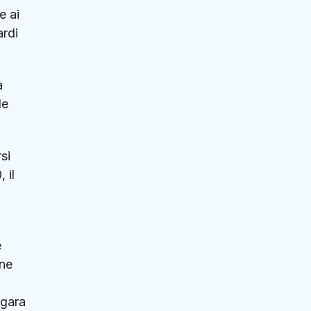
e ai
ardi
a
le
si
 il
e
ene
 gara