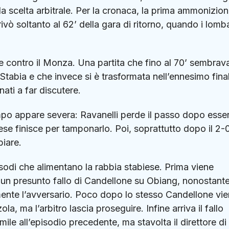
a scelta arbitrale. Per la cronaca, la prima ammonizion
ivò soltanto al 62’ della gara di ritorno, quando i lomb
ale contro il Monza. Una partita che fino al 70’ sembrav
 Stabia e che invece si è trasformata nell’ennesimo fina
ati a far discutere.
mpo appare severa: Ravanelli perde il passo dopo esser
ese finisce per tamponarlo. Poi, soprattutto dopo il 2-0,
iare.
pisodi che alimentano la rabbia stabiese. Prima viene
 un presunto fallo di Candellone su Obiang, nonostant
amente l’avversario. Poco dopo lo stesso Candellone vi
ola, ma l’arbitro lascia proseguire. Infine arriva il fallo
ile all’episodio precedente, ma stavolta il direttore di