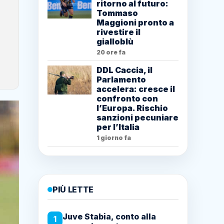
ritorno al futuro:
Tommaso
Maggioni pronto a
rivestire il
gialloblù
20 ore fa
DDL Caccia, il
Parlamento
accelera: cresce il
confronto con
l’Europa. Rischio
sanzioni pecuniare
per l’Italia
1 giorno fa
PIÙ LETTE
Juve Stabia, conto alla
1