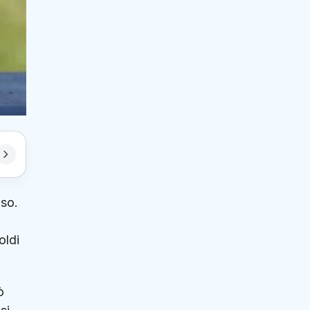
aso.
oldi
ò