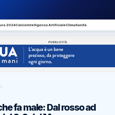
ura 2024
Calcio
Intelligenza Artificiale
Clima
Sanità
PUBBLICITÀ
l…
che fa male: Dal rosso ad