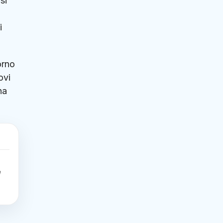
si
i
orno
ovi
na
e