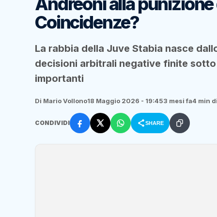
Andreoni alla punizione
Coincidenze?
La rabbia della Juve Stabia nasce dall
decisioni arbitrali negative finite sott
importanti
Di Mario Vollono
18 Maggio 2026 - 19:45
3 mesi fa
4 min di
CONDIVIDI
SHARE