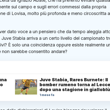
scelta da
Ignazio Abate
, che ha preferito evitare qualsia
ente sul campo e sugli errori commessi dalla propria
ione di Lovisa, molto più profonda e meno circoscritta a
a aver dato voce a un pensiero che da tempo aleggia att
 Juve Stabia arriva a un certo livello del campionato tr
ivi? È solo una coincidenza oppure esiste realmente u
espe non sarebbe consentito andare?
una
Juve Stabia, Rares Burnete: Il
lo
bomber rumeno torna al Lecc
dopo una stagione in gialloblù
1 mese fa