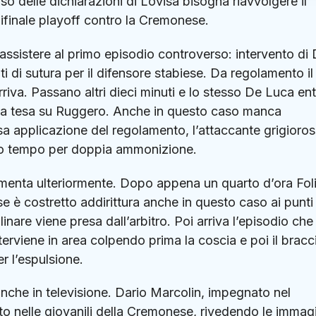
 delle dichiarazioni di Lovisa bisogna riavvolgere il
ifinale playoff contro la
Cremonese
.
assistere al primo episodio controverso: intervento di
i di sutura per il difensore stabiese. Da regolamento il
arriva. Passano altri dieci minuti e lo stesso De Luca en
ba tesa su Ruggero. Anche in questo caso manca
a applicazione del regolamento, l’attaccante grigioro
imo tempo per doppia ammonizione.
alimenta ulteriormente. Dopo appena un quarto d’ora Fol
se è costretto addirittura anche in questo caso ai punti
nare viene presa dall’arbitro. Poi arriva l’episodio che
erviene in area colpendo prima la coscia e poi il bracci
r l’espulsione.
nche in televisione.
Dario Marcolin
, impegnato nel
o nelle giovanili della Cremonese, rivedendo le immagi