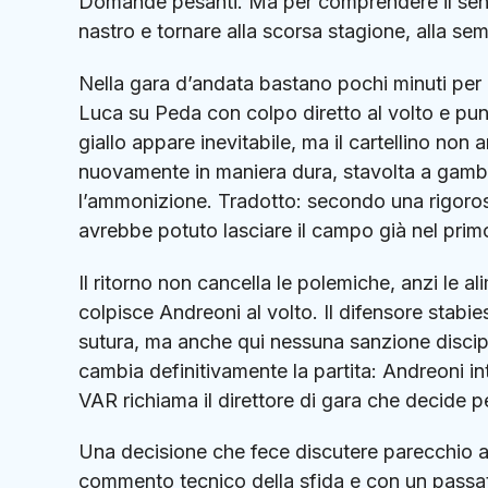
Domande pesanti. Ma per comprendere il senso
nastro e tornare alla scorsa stagione, alla sem
Nella gara d’andata bastano pochi minuti per 
Luca su Peda con colpo diretto al volto e punt
giallo appare inevitabile, ma il cartellino non 
nuovamente in maniera dura, stavolta a gam
l’ammonizione. Tradotto: secondo una rigoros
avrebbe potuto lasciare il campo già nel pr
Il ritorno non cancella le polemiche, anzi le 
colpisce Andreoni al volto. Il difensore stabie
sutura, ma anche qui nessuna sanzione discipli
cambia definitivamente la partita: Andreoni int
VAR richiama il direttore di gara che decide pe
Una decisione che fece discutere parecchio a
commento tecnico della sfida e con un passat