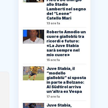
allo Stadio
Lamberti nel segno
del “Leone”
Catello Mari
13 ore fa
Roberto Amodio un
cuore gialloblù tra
ricordi e futuro:
«La Juve Stabia
sarà sempre nel
mio cuore»
15 ore fa
Juve Stabia, il
“modello
gialloblù” si sposta
in parte a Bolzano:
Al Südtirol arriva
un’altra ex Vespa
17 ore fa
Juve Stabia,