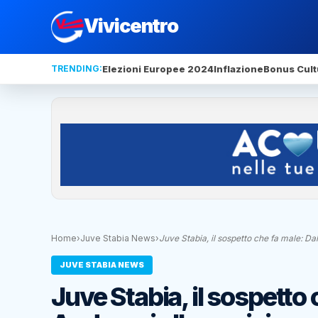
Vivicentro
TRENDING:
Elezioni Europee 2024
Inflazione
Bonus Cult
Home
›
Juve Stabia News
›
Juve Stabia, il sospetto che fa male: Da
JUVE STABIA NEWS
Juve Stabia, il sospetto 