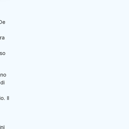
 De
tra
sso
ino
 di
o. Il
ni