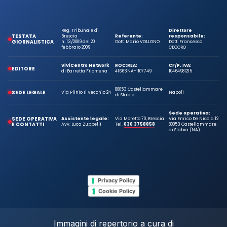
Reg. Tribunale di
Direttore
TESTATA
Brescia
Referente:
responsabile:
GIORNALISTICA
n. 13/2009 del 20
Dott. Mario VOLLONO
Dott. Francesco
febbraio 2009
CECORO
ViViCentro Network
ROC:
REA:
CF/P. IVA:
EDITORE
di Barretta Filomena
41663
NA-1107749
10464981215
80053 Castellammare
SEDE LEGALE
Via Plinio Il Vecchio 24
Napoli
di Stabia
Sede operativa:
SEDE OPERATIVA
Assistente legale:
Via Moretto 70, Brescia
Via Enrico De Nicola 12
E CONTATTI
Avv. Luca Zuppelli
Tel.
030 3758858
80053 Castellammare
di Stabia (NA)
Privacy Policy
Cookie Policy
Immagini di repertorio a cura di