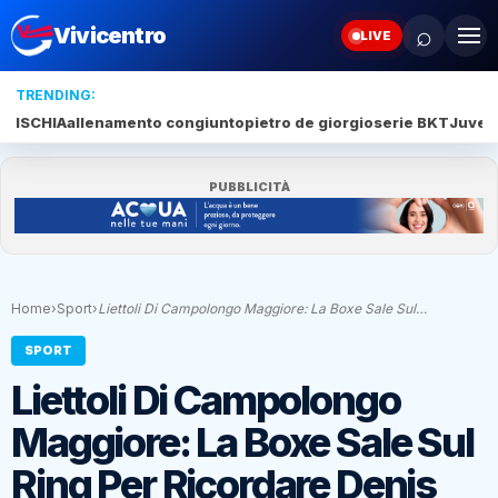
⌕
Vivicentro
LIVE
TRENDING:
ISCHIA
allenamento congiunto
pietro de giorgio
serie BKT
Juve 
PUBBLICITÀ
Home
›
Sport
›
Liettoli Di Campolongo Maggiore: La Boxe Sale Sul…
SPORT
Liettoli Di Campolongo
Maggiore: La Boxe Sale Sul
Ring Per Ricordare Denis