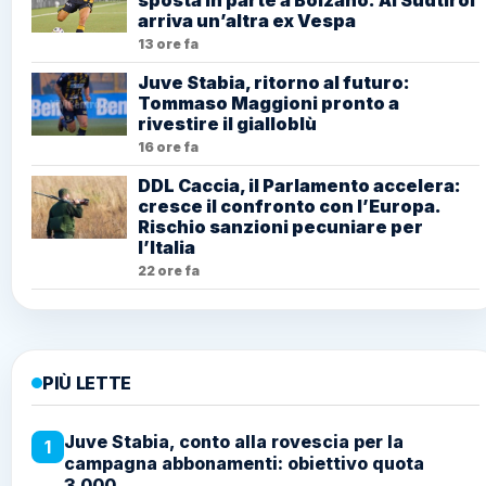
arriva un’altra ex Vespa
13 ore fa
Juve Stabia, ritorno al futuro:
Tommaso Maggioni pronto a
rivestire il gialloblù
16 ore fa
DDL Caccia, il Parlamento accelera:
cresce il confronto con l’Europa.
Rischio sanzioni pecuniare per
l’Italia
22 ore fa
PIÙ LETTE
Juve Stabia, conto alla rovescia per la
1
campagna abbonamenti: obiettivo quota
3.000