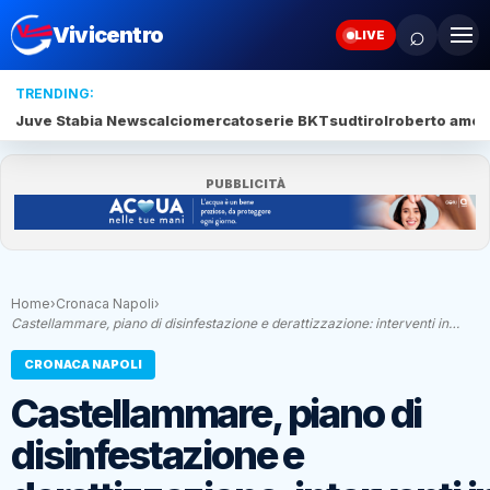
⌕
Vivicentro
LIVE
TRENDING:
Juve Stabia News
calciomercato
serie BKT
sudtirol
roberto amod
PUBBLICITÀ
Home
›
Cronaca Napoli
›
Castellammare, piano di disinfestazione e derattizzazione: interventi in…
CRONACA NAPOLI
Castellammare, piano di
disinfestazione e