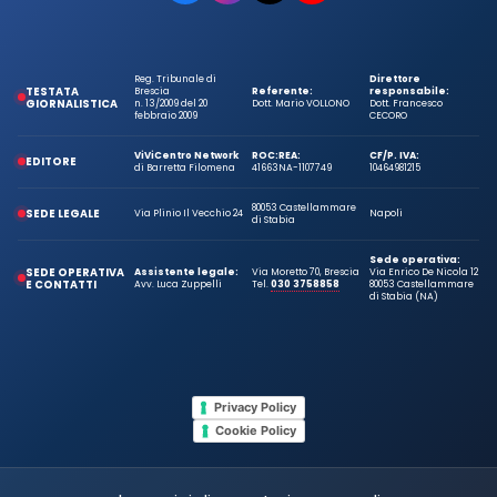
Reg. Tribunale di
Direttore
TESTATA
Brescia
Referente:
responsabile:
GIORNALISTICA
n. 13/2009 del 20
Dott. Mario VOLLONO
Dott. Francesco
febbraio 2009
CECORO
ViViCentro Network
ROC:
REA:
CF/P. IVA:
EDITORE
di Barretta Filomena
41663
NA-1107749
10464981215
80053 Castellammare
SEDE LEGALE
Via Plinio Il Vecchio 24
Napoli
di Stabia
Sede operativa:
SEDE OPERATIVA
Assistente legale:
Via Moretto 70, Brescia
Via Enrico De Nicola 12
E CONTATTI
Avv. Luca Zuppelli
Tel.
030 3758858
80053 Castellammare
di Stabia (NA)
Privacy Policy
Cookie Policy