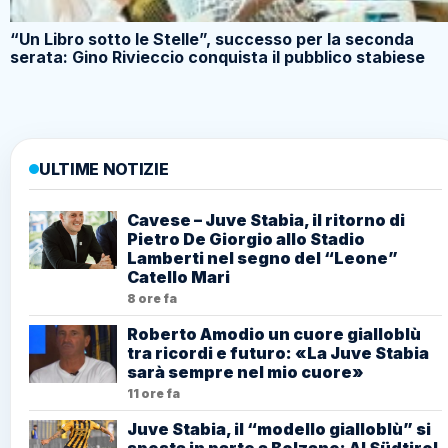
“Un Libro sotto le Stelle”, successo per la seconda
serata: Gino Rivieccio conquista il pubblico stabiese
ULTIME NOTIZIE
Cavese – Juve Stabia, il ritorno di
Pietro De Giorgio allo Stadio
Lamberti nel segno del “Leone”
Catello Mari
8 ore fa
Roberto Amodio un cuore gialloblù
tra ricordi e futuro: «La Juve Stabia
sarà sempre nel mio cuore»
11 ore fa
Juve Stabia, il “modello gialloblù” si
sposta in parte a Bolzano: Al Südtirol