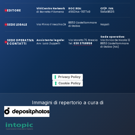
ViViCentro Network
ROC:
REA:
CF/P. IVA:
EDITORE
di Barretta Filomena
41663
NA-1107749
10464981215
80053 Castellammare
SEDE LEGALE
Via Plinio Il Vecchio 24
Napoli
di Stabia
Sede operativa:
SEDE OPERATIVA
Assistente legale:
Via Moretto 70, Brescia
Via Enrico De Nicola 12
E CONTATTI
Avv. Luca Zuppelli
Tel.
030 3758858
80053 Castellammare
di Stabia (NA)
Privacy Policy
Cookie Policy
Immagini di repertorio a cura di