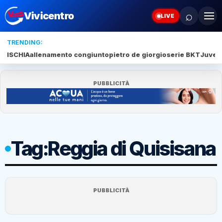
⌕
Vivicentro
LIVE
TRENDING:
ISCHIA
allenamento congiunto
pietro de giorgio
serie BKT
Juve 
PUBBLICITÀ
Tag:
Reggia di Quisisana
PUBBLICITÀ