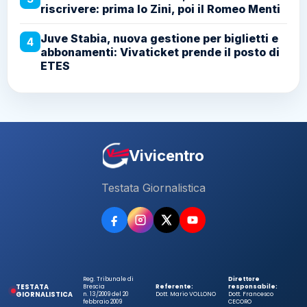
riscrivere: prima lo Zini, poi il Romeo Menti
Juve Stabia, nuova gestione per biglietti e
4
abbonamenti: Vivaticket prende il posto di
ETES
Vivicentro
Testata Giornalistica
Reg. Tribunale di
Direttore
TESTATA
Brescia
Referente:
responsabile:
GIORNALISTICA
n. 13/2009 del 20
Dott. Mario VOLLONO
Dott. Francesco
febbraio 2009
CECORO