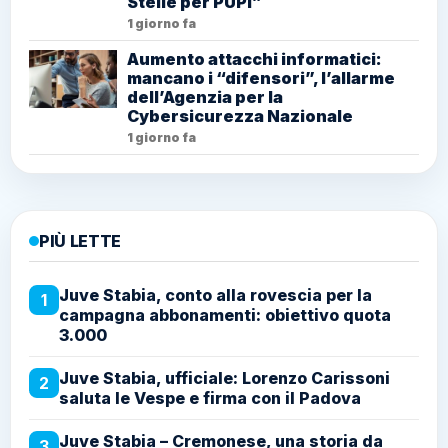
Stelle per PUPI”
1 giorno fa
Aumento attacchi informatici:
mancano i “difensori”, l’allarme
dell’Agenzia per la
Cybersicurezza Nazionale
1 giorno fa
PIÙ LETTE
Juve Stabia, conto alla rovescia per la
1
campagna abbonamenti: obiettivo quota
3.000
Juve Stabia, ufficiale: Lorenzo Carissoni
2
saluta le Vespe e firma con il Padova
Juve Stabia – Cremonese, una storia da
3