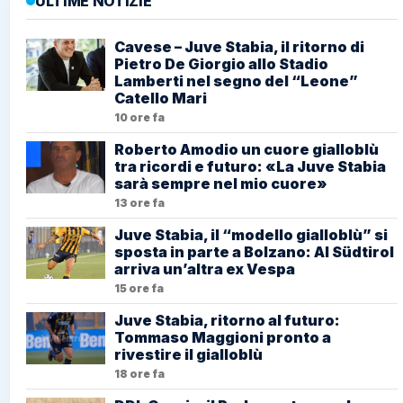
ULTIME NOTIZIE
Cavese – Juve Stabia, il ritorno di
Pietro De Giorgio allo Stadio
Lamberti nel segno del “Leone”
Catello Mari
10 ore fa
Roberto Amodio un cuore gialloblù
tra ricordi e futuro: «La Juve Stabia
sarà sempre nel mio cuore»
13 ore fa
Juve Stabia, il “modello gialloblù” si
sposta in parte a Bolzano: Al Südtirol
arriva un’altra ex Vespa
15 ore fa
Juve Stabia, ritorno al futuro:
Tommaso Maggioni pronto a
rivestire il gialloblù
18 ore fa