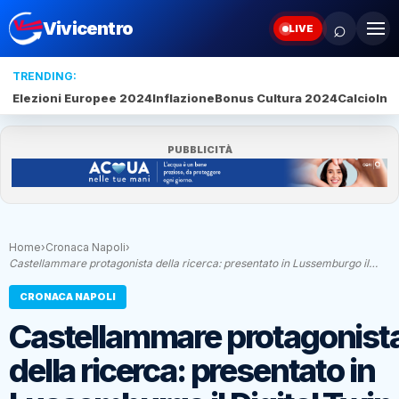
⌕
Vivicentro
LIVE
TRENDING:
Elezioni Europee 2024
Inflazione
Bonus Cultura 2024
Calcio
Inte
PUBBLICITÀ
Home
›
Cronaca Napoli
›
Castellammare protagonista della ricerca: presentato in Lussemburgo il…
CRONACA NAPOLI
Castellammare protagonist
della ricerca: presentato in