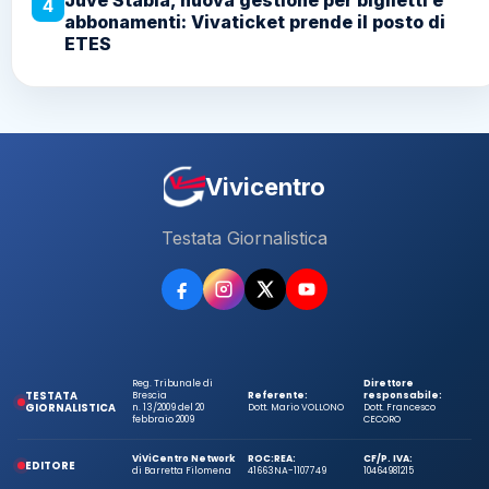
Juve Stabia, nuova gestione per biglietti e
4
abbonamenti: Vivaticket prende il posto di
ETES
Vivicentro
Testata Giornalistica
Reg. Tribunale di
Direttore
TESTATA
Brescia
Referente:
responsabile:
GIORNALISTICA
n. 13/2009 del 20
Dott. Mario VOLLONO
Dott. Francesco
febbraio 2009
CECORO
ViViCentro Network
ROC:
REA:
CF/P. IVA:
EDITORE
di Barretta Filomena
41663
NA-1107749
10464981215