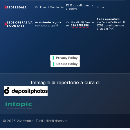
80053 Castellammare
SEDE LEGALE
Via Plinio Il Vecchio 24
Napoli
di Stabia
Sede operativa:
SEDE OPERATIVA
Assistente legale:
Via Moretto 70, Brescia
Via Enrico De Nicola 12
E CONTATTI
Avv. Luca Zuppelli
Tel.
030 3758858
80053 Castellammare
di Stabia (NA)
Privacy Policy
Cookie Policy
Immagini di repertorio a cura di
© 2026 Vivicentro. Tutti i diritti riservati.