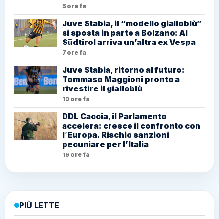
5 ore fa
Juve Stabia, il “modello gialloblù”
si sposta in parte a Bolzano: Al
Südtirol arriva un’altra ex Vespa
7 ore fa
Juve Stabia, ritorno al futuro:
Tommaso Maggioni pronto a
rivestire il gialloblù
10 ore fa
DDL Caccia, il Parlamento
accelera: cresce il confronto con
l’Europa. Rischio sanzioni
pecuniare per l’Italia
16 ore fa
PIÙ LETTE