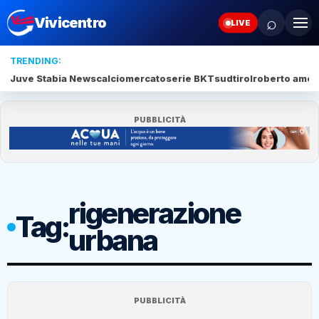
⌕
Vivicentro
LIVE
TRENDING:
Juve Stabia News
calciomercato
serie BKT
sudtirol
roberto amod
PUBBLICITÀ
rigenerazione
Tag:
urbana
PUBBLICITÀ