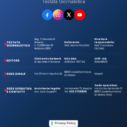
Testata Giornalistica
Reg. Tribunale di
Direttore
TESTATA
Brescia
Referente:
responsabile:
GIORNALISTICA
n. 13/2009 del 20
Dott. Mario VOLLONO
Dott. Francesco
febbraio 2009
CECORO
ViViCentro Network
ROC:
REA:
CF/P. IVA:
EDITORE
di Barretta Filomena
41663
NA-1107749
10464981215
80053 Castellammare
SEDE LEGALE
Via Plinio Il Vecchio 24
Napoli
di Stabia
Sede operativa:
SEDE OPERATIVA
Assistente legale:
Via Moretto 70, Brescia
Via Enrico De Nicola 12
E CONTATTI
Avv. Luca Zuppelli
Tel.
030 3758858
80053 Castellammare
di Stabia (NA)
Privacy Policy