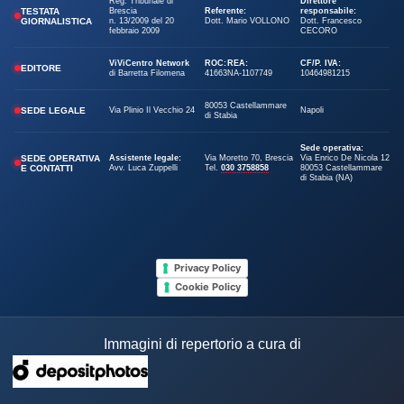
Reg. Tribunale di
Direttore
TESTATA
Brescia
Referente:
responsabile:
GIORNALISTICA
n. 13/2009 del 20
Dott. Mario VOLLONO
Dott. Francesco
febbraio 2009
CECORO
ViViCentro Network
ROC:
REA:
CF/P. IVA:
EDITORE
di Barretta Filomena
41663
NA-1107749
10464981215
80053 Castellammare
SEDE LEGALE
Via Plinio Il Vecchio 24
Napoli
di Stabia
Sede operativa:
SEDE OPERATIVA
Assistente legale:
Via Moretto 70, Brescia
Via Enrico De Nicola 12
E CONTATTI
Avv. Luca Zuppelli
Tel.
030 3758858
80053 Castellammare
di Stabia (NA)
Privacy Policy
Cookie Policy
Immagini di repertorio a cura di