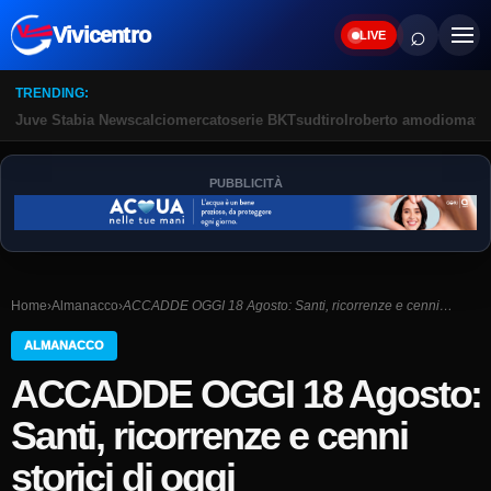
⌕
Vivicentro
LIVE
TRENDING:
Juve Stabia News
calciomercato
serie BKT
sudtirol
roberto amodio
matte
PUBBLICITÀ
Home
›
Almanacco
›
ACCADDE OGGI 18 Agosto: Santi, ricorrenze e cenni…
ALMANACCO
ACCADDE OGGI 18 Agosto:
Santi, ricorrenze e cenni
storici di oggi