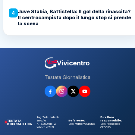
Juve Stabia, Battistella: Il gol della rinascita?
4
Il centrocampista dopo il lungo stop si prende
la scena
Vivicentro
Testata Giornalistica
Reg. Tribunale di
Direttore
TESTATA
Brescia
Referente:
responsabile:
GIORNALISTICA
n. 13/2009 del 20
Dott. Mario VOLLONO
Dott. Francesco
febbraio 2009
CECORO