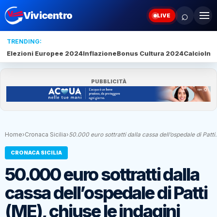
⌕
Vivicentro
LIVE
TRENDING:
Elezioni Europee 2024
Inflazione
Bonus Cultura 2024
Calcio
Inte
PUBBLICITÀ
Home
›
Cronaca Sicilia
›
50.000 euro sottratti dalla cassa dell’ospedale di Patt
CRONACA SICILIA
50.000 euro sottratti dalla
cassa dell’ospedale di Patti
(ME), chiuse le indagini