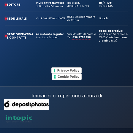
ViViCentro Network
ROC:
REA:
CF/P. IVA:
EDITORE
di Barretta Filomena
41663
NA-1107749
10464981215
80053 Castellammare
SEDE LEGALE
Via Plinio Il Vecchio 24
Napoli
di Stabia
Sede operativa:
SEDE OPERATIVA
Assistente legale:
Via Moretto 70, Brescia
Via Enrico De Nicola 12
E CONTATTI
Avv. Luca Zuppelli
Tel.
030 3758858
80053 Castellammare
di Stabia (NA)
Privacy Policy
Cookie Policy
Immagini di repertorio a cura di