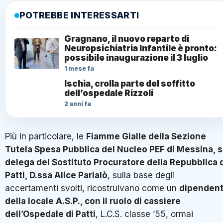
POTREBBE INTERESSARTI
Gragnano, il nuovo reparto di
Neuropsichiatria Infantile è pronto:
possibile inaugurazione il 3 luglio
1 mese fa
Ischia, crolla parte del soffitto
dell’ospedale Rizzoli
2 anni fa
Più in particolare, le
Fiamme Gialle della Sezione
Tutela Spesa Pubblica del Nucleo PEF di Messina, 
delega del Sostituto Procuratore della Repubblica 
Patti, D.ssa Alice Parialò
, sulla base degli
accertamenti svolti, ricostruivano come un
dipenden
della locale A.S.P., con il ruolo di cassiere
dell’Ospedale di Patti
, L.C.S. classe ’55, ormai