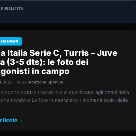
PUBBLICITÀ
ABIA NEWS
 Italia Serie C, Turris – Juve
a (3-5 dts): le foto dei
agonisti in campo
 2023 - 14:53
Redazione Sportiva
incono contro i corallini e si qualificano agli ottavi della
one tricolore Le foto immortalano i momenti topici della
articolo →