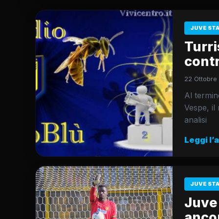
JUVE ST
Turri
contr
22 Ottobre
Al termin
Vespe, il
analisi
Leggi l’
JUVE ST
Juve 
ancor