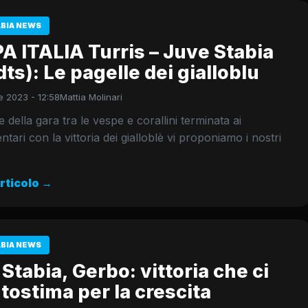
ABIA NEWS
A ITALIA Turris – Juve Stabia
dts): Le pagelle dei gialloblu
 2023 - 12:58
Mattia Molinari
e della gara tra le vespe e corallini terminata ai
tari con la vittoria dei gialloblè vi proponiamo i nostri
articolo →
ABIA NEWS
Stabia, Gerbo: vittoria che ci
tostima per la crescita