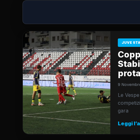
JUVE ST
Coppa
Stabi
prot
9 Novembre
Le Vespe v
competizi
gara
Leggi l’