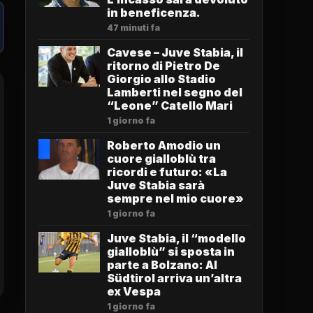
in beneficenza.
47 minuti fa
Cavese – Juve Stabia, il
ritorno di Pietro De
Giorgio allo Stadio
Lamberti nel segno del
“Leone” Catello Mari
1 giorno fa
Roberto Amodio un
cuore gialloblù tra
ricordi e futuro: «La
Juve Stabia sarà
sempre nel mio cuore»
1 giorno fa
Juve Stabia, il “modello
gialloblù” si sposta in
parte a Bolzano: Al
Südtirol arriva un’altra
ex Vespa
1 giorno fa