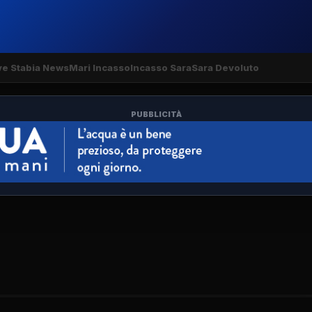
ve Stabia News
Mari Incasso
Incasso Sara
Sara Devoluto
PUBBLICITÀ