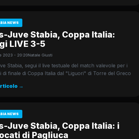
ABIA NEWS
s-Juve Stabia, Coppa Italia:
gi LIVE 3-5
 2023 - 20:20
Natale Giusti
ve Stabia, segui il live testuale del match valevole per i
i di finale di Coppa Italia dal "Liguori" di Torre del Greco
articolo →
ABIA NEWS
s-Juve Stabia, Coppa Italia: i
cati di Pagliuca