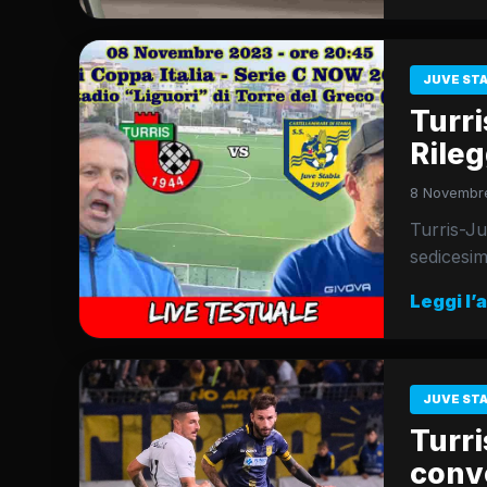
JUVE ST
Turri
Rileg
8 Novembre
Turris-Ju
sedicesim
Leggi l’
JUVE ST
Turri
convo