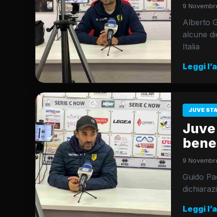
9 Novembre
Alberto G
alcune di
Italia
Leggi l’
JUVE ST
Juve
bene,
9 Novembre
Guido Pag
dichiaraz
Leggi l’