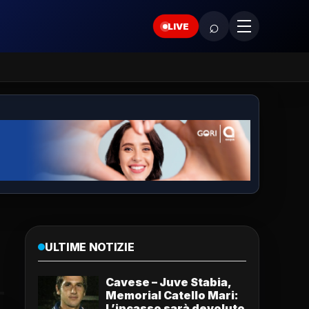
⌕
LIVE
ULTIME NOTIZIE
Cavese – Juve Stabia,
Memorial Catello Mari:
L’incasso sarà devoluto