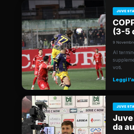
JUVE ST
COPP
(3-5 
9 Novembre
Al termin
supplemen
voti.
Leggi l’
JUVE ST
Juve 
da au