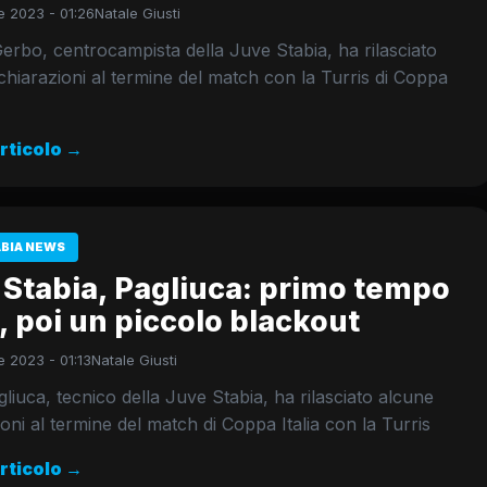
 2023 - 01:26
Natale Giusti
erbo, centrocampista della Juve Stabia, ha rilasciato
chiarazioni al termine del match con la Turris di Coppa
articolo →
ABIA NEWS
 Stabia, Pagliuca: primo tempo
 poi un piccolo blackout
 2023 - 01:13
Natale Giusti
liuca, tecnico della Juve Stabia, ha rilasciato alcune
ioni al termine del match di Coppa Italia con la Turris
articolo →