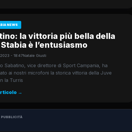
ABIA NEWS
ino: la vittoria più bella della
Stabia è l’entusiasmo
 2023 - 18:47
Natale Giusti
 Sabatino, vice direttore di Sport Campania, ha
o ai nostri microfoni la storica vittoria della Juve
n la Turris
articolo →
PUBBLICITÀ