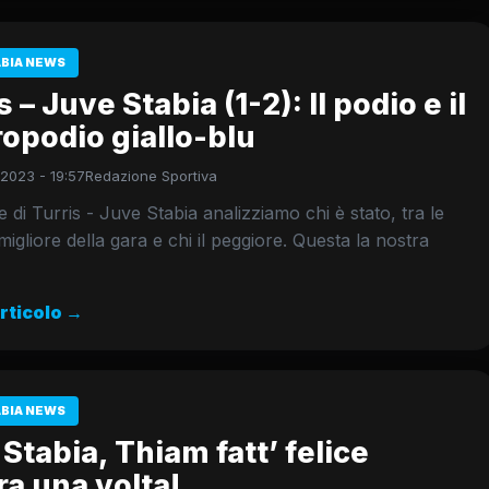
ABIA NEWS
s – Juve Stabia (1-2): Il podio e il
opodio giallo-blu
 2023 - 19:57
Redazione Sportiva
e di Turris - Juve Stabia analizziamo chi è stato, tra le
 migliore della gara e chi il peggiore. Questa la nostra
articolo →
ABIA NEWS
Stabia, Thiam fatt’ felice
a una volta!