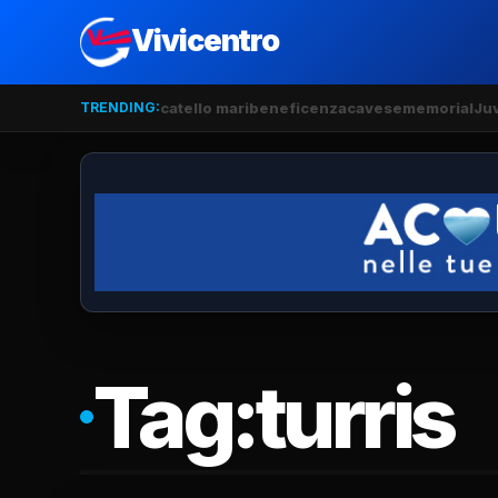
Vivicentro
TRENDING:
catello mari
beneficenza
cavese
memorial
Ju
Tag:
turris