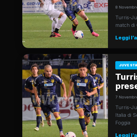
8 Novembre
Turris-Ju
match di 
Leggi l’
JUVE ST
Turri
pres
7 Novembre
Turris-Ju
Italia di 
Foggia
Leggi l’