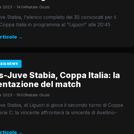
 2023 - 14:04
Natale Giusti
ve Stabia, l'elenco completo dei 30 convocati per il
Coppa Italia in programma al "Liguori" alle 20:45
articolo →
ABIA NEWS
s-Juve Stabia, Coppa Italia: la
entazione del match
 2023 - 19:03
Natale Giusti
ve Stabia, al Liguori si gioca il secondo turno di Coppa
Serie C: la vincente affronterà la vincente di Avellino-
articolo →