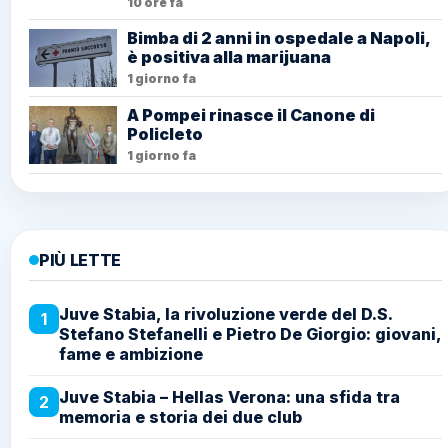
10 ore fa
Bimba di 2 anni in ospedale a Napoli,
è positiva alla marijuana
1 giorno fa
A Pompei rinasce il Canone di
Policleto
1 giorno fa
PIÙ LETTE
Juve Stabia, la rivoluzione verde del D.S.
1
Stefano Stefanelli e Pietro De Giorgio: giovani,
fame e ambizione
Juve Stabia – Hellas Verona: una sfida tra
2
memoria e storia dei due club