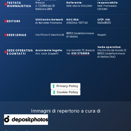
TESTATA
Brescia
Referente:
responsabile:
GIORNALISTICA
n. 13/2009 del 20
Dott. Mario VOLLONO
Dott. Francesco
febbraio 2009
CECORO
ViViCentro Network
ROC:
REA:
CF/P. IVA:
EDITORE
di Barretta Filomena
41663
NA-1107749
10464981215
80053 Castellammare
SEDE LEGALE
Via Plinio Il Vecchio 24
Napoli
di Stabia
Sede operativa:
SEDE OPERATIVA
Assistente legale:
Via Moretto 70, Brescia
Via Enrico De Nicola 12
E CONTATTI
Avv. Luca Zuppelli
Tel.
030 3758858
80053 Castellammare
di Stabia (NA)
Privacy Policy
Cookie Policy
Immagini di repertorio a cura di