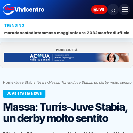
⌕
Vivicentro
LIVE
TRENDING:
maradona
stadio
tommaso maggioni
euro 2032
manfredi
ufficial
PUBBLICITÀ
Home
›
Juve Stabia News
›
Massa: Turris-Juve Stabia, un derby molto sentito
JUVE STABIA NEWS
Massa: Turris-Juve Stabia,
un derby molto sentito