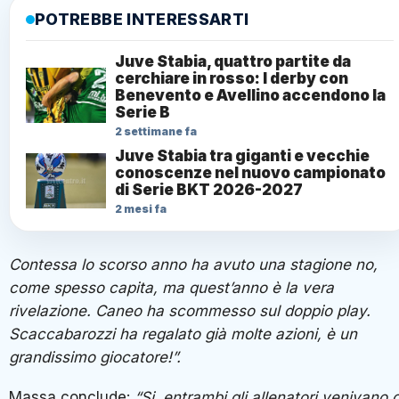
POTREBBE INTERESSARTI
Juve Stabia, quattro partite da
cerchiare in rosso: I derby con
Benevento e Avellino accendono la
Serie B
2 settimane fa
Juve Stabia tra giganti e vecchie
conoscenze nel nuovo campionato
di Serie BKT 2026-2027
2 mesi fa
Contessa lo scorso anno ha avuto una stagione no,
come spesso capita, ma quest’anno è la vera
rivelazione. Caneo ha scommesso sul doppio play.
Scaccabarozzi ha regalato già molte azioni, è un
grandissimo giocatore!”.
Massa conclude:
“Si, entrambi gli allenatori venivano 