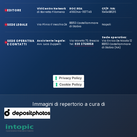
ViViCentro Network
ROC:
REA:
CF/P. IVA:
EDITORE
di Barretta Filomena
41663
NA-1107749
10464981215
80053 Castellammare
SEDE LEGALE
Via Plinio Il Vecchio 24
Napoli
di Stabia
Sede operativa:
SEDE OPERATIVA
Assistente legale:
Via Moretto 70, Brescia
Via Enrico De Nicola 12
E CONTATTI
Avv. Luca Zuppelli
Tel.
030 3758858
80053 Castellammare
di Stabia (NA)
Privacy Policy
Cookie Policy
Immagini di repertorio a cura di