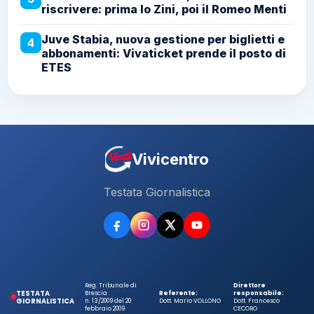
riscrivere: prima lo Zini, poi il Romeo Menti
Juve Stabia, nuova gestione per biglietti e
4
abbonamenti: Vivaticket prende il posto di
ETES
Vivicentro
Testata Giornalistica
Reg. Tribunale di
Direttore
TESTATA
Brescia
Referente:
responsabile:
GIORNALISTICA
n. 13/2009 del 20
Dott. Mario VOLLONO
Dott. Francesco
febbraio 2009
CECORO