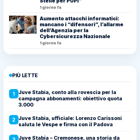
Stelle per PUPI”
1 giorno fa
Aumento attacchi informatici:
mancano i “difensori”, l’allarme
dell’Agenzia per la
Cybersicurezza Nazionale
1 giorno fa
PIÙ LETTE
Juve Stabia, conto alla rovescia per la
1
campagna abbonamenti: obiettivo quota
3.000
Juve Stabia, ufficiale: Lorenzo Carissoni
2
saluta le Vespe e firma con il Padova
Juve Stabia – Cremonese, una storia da
3