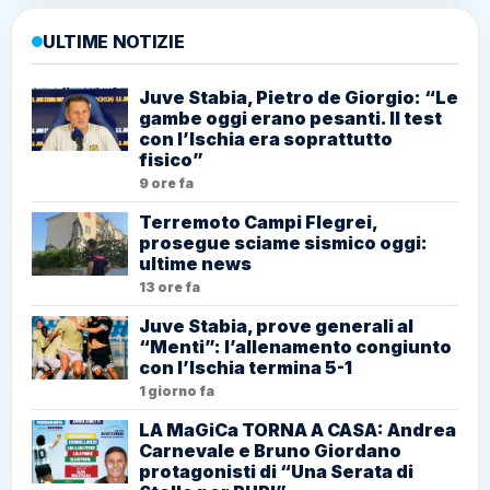
ULTIME NOTIZIE
Juve Stabia, Pietro de Giorgio: “Le
gambe oggi erano pesanti. Il test
con l’Ischia era soprattutto
fisico”
9 ore fa
Terremoto Campi Flegrei,
prosegue sciame sismico oggi:
ultime news
13 ore fa
Juve Stabia, prove generali al
“Menti”: l’allenamento congiunto
con l’Ischia termina 5-1
1 giorno fa
LA MaGiCa TORNA A CASA: Andrea
Carnevale e Bruno Giordano
protagonisti di “Una Serata di