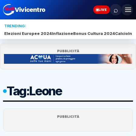
⌕
Vivicentro
LIVE
TRENDING:
Elezioni Europee 2024
Inflazione
Bonus Cultura 2024
Calcio
Inte
PUBBLICITÀ
Tag:
Leone
PUBBLICITÀ