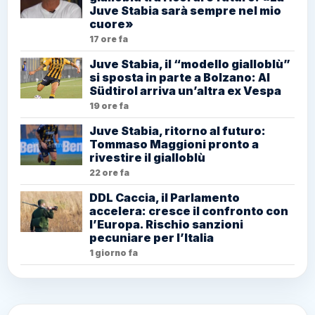
Juve Stabia sarà sempre nel mio
cuore»
17 ore fa
Juve Stabia, il “modello gialloblù”
si sposta in parte a Bolzano: Al
Südtirol arriva un’altra ex Vespa
19 ore fa
Juve Stabia, ritorno al futuro:
Tommaso Maggioni pronto a
rivestire il gialloblù
22 ore fa
DDL Caccia, il Parlamento
accelera: cresce il confronto con
l’Europa. Rischio sanzioni
pecuniare per l’Italia
1 giorno fa