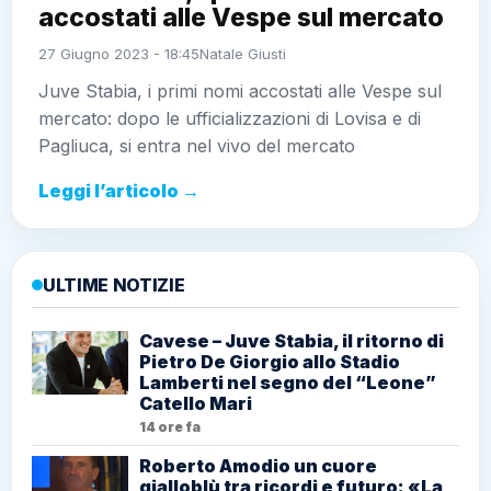
accostati alle Vespe sul mercato
27 Giugno 2023 - 18:45
Natale Giusti
Juve Stabia, i primi nomi accostati alle Vespe sul
mercato: dopo le ufficializzazioni di Lovisa e di
Pagliuca, si entra nel vivo del mercato
Leggi l’articolo →
ULTIME NOTIZIE
Cavese – Juve Stabia, il ritorno di
Pietro De Giorgio allo Stadio
Lamberti nel segno del “Leone”
Catello Mari
14 ore fa
Roberto Amodio un cuore
gialloblù tra ricordi e futuro: «La