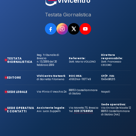
Vivicentro
Testata Giornalistica
Reg. Tribunale di
Direttore
TESTATA
Brescia
Referente:
responsabile:
GIORNALISTICA
n. 13/2009 del 20
Dott. Mario VOLLONO
Dott. Francesco
febbraio 2009
CECORO
ViViCentro Network
ROC:
REA:
CF/P. IVA:
EDITORE
di Barretta Filomena
41663
NA-1107749
10464981215
80053 Castellammare
SEDE LEGALE
Via Plinio Il Vecchio 24
Napoli
di Stabia
Sede operativa:
SEDE OPERATIVA
Assistente legale:
Via Moretto 70, Brescia
Via Enrico De Nicola 12
E CONTATTI
Avv. Luca Zuppelli
Tel.
030 3758858
80053 Castellammare
di Stabia (NA)