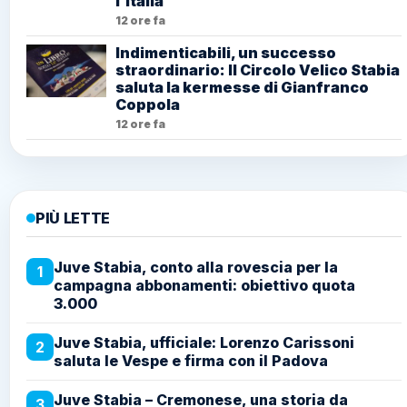
l’Italia
12 ore fa
Indimenticabili, un successo
straordinario: Il Circolo Velico Stabia
saluta la kermesse di Gianfranco
Coppola
12 ore fa
PIÙ LETTE
Juve Stabia, conto alla rovescia per la
1
campagna abbonamenti: obiettivo quota
3.000
Juve Stabia, ufficiale: Lorenzo Carissoni
2
saluta le Vespe e firma con il Padova
Juve Stabia – Cremonese, una storia da
3