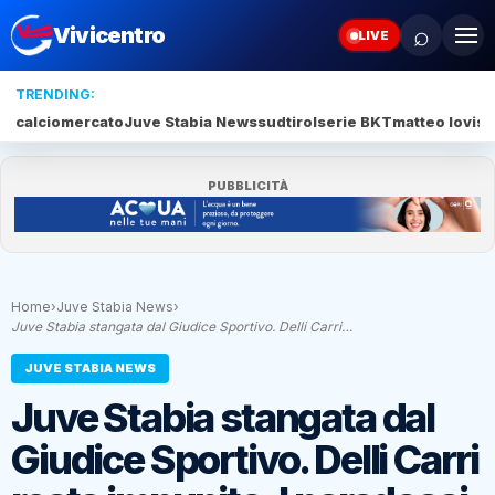
⌕
Vivicentro
LIVE
TRENDING:
calciomercato
Juve Stabia News
sudtirol
serie BKT
matteo lovisa
PUBBLICITÀ
Home
›
Juve Stabia News
›
Juve Stabia stangata dal Giudice Sportivo. Delli Carri…
JUVE STABIA NEWS
Juve Stabia stangata dal
Giudice Sportivo. Delli Carri