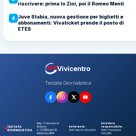
riscrivere: prima lo Zini, poi il Romeo Menti
Juve Stabia, nuova gestione per biglietti e
4
abbonamenti: Vivaticket prende il posto di
ETES
Vivicentro
Testata Giornalistica
Reg. Tribunale di
Direttore
TESTATA
Brescia
Referente:
responsabile:
GIORNALISTICA
n. 13/2009 del 20
Dott. Mario VOLLONO
Dott. Francesco
febbraio 2009
CECORO