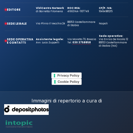
ViViCentro Network
ROC:
REA:
CF/P. IVA:
EDITORE
di Barretta Filomena
41663
NA-1107749
10464981215
80053 Castellammare
SEDE LEGALE
Via Plinio Il Vecchio 24
Napoli
di Stabia
Sede operativa:
SEDE OPERATIVA
Assistente legale:
Via Moretto 70, Brescia
Via Enrico De Nicola 12
E CONTATTI
Avv. Luca Zuppelli
Tel.
030 3758858
80053 Castellammare
di Stabia (NA)
Privacy Policy
Cookie Policy
Immagini di repertorio a cura di