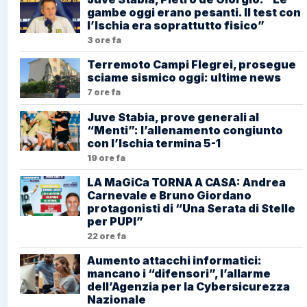
gambe oggi erano pesanti. Il test con
l’Ischia era soprattutto fisico”
3 ore fa
Terremoto Campi Flegrei, prosegue
sciame sismico oggi: ultime news
7 ore fa
Juve Stabia, prove generali al
“Menti”: l’allenamento congiunto
con l’Ischia termina 5-1
19 ore fa
LA MaGiCa TORNA A CASA: Andrea
Carnevale e Bruno Giordano
protagonisti di “Una Serata di Stelle
per PUPI”
22 ore fa
Aumento attacchi informatici:
mancano i “difensori”, l’allarme
dell’Agenzia per la Cybersicurezza
Nazionale