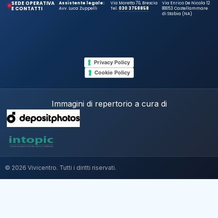
SEDE OPERATIVA
Assistente legale:
Via Moretto 70, Brescia
Via Enrico De Nicola 12
E CONTATTI
Avv. Luca Zuppelli
Tel.
030 3758858
80053 Castellammare
di Stabia (NA)
Privacy Policy
Cookie Policy
Immagini di repertorio a cura di
© 2026 Vivicentro. Tutti i diritti riservati.