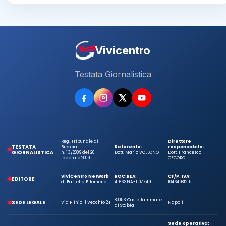
Vivicentro
Testata Giornalistica
Reg. Tribunale di
Direttore
TESTATA
Brescia
Referente:
responsabile:
GIORNALISTICA
n. 13/2009 del 20
Dott. Mario VOLLONO
Dott. Francesco
febbraio 2009
CECORO
ViViCentro Network
ROC:
REA:
CF/P. IVA:
EDITORE
di Barretta Filomena
41663
NA-1107749
10464981215
80053 Castellammare
SEDE LEGALE
Via Plinio Il Vecchio 24
Napoli
di Stabia
Sede operativa: