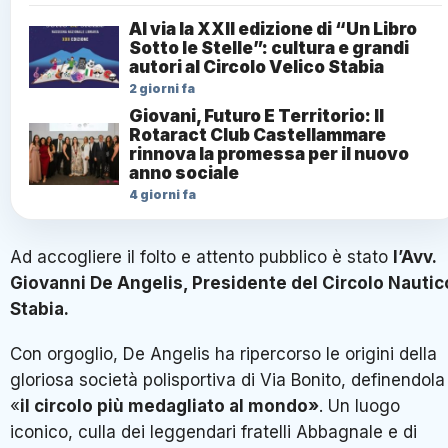
Al via la XXII edizione di “Un Libro
Sotto le Stelle”: cultura e grandi
autori al Circolo Velico Stabia
2 giorni fa
Giovani, Futuro E Territorio: Il
Rotaract Club Castellammare
rinnova la promessa per il nuovo
anno sociale
4 giorni fa
Ad accogliere il folto e attento pubblico è stato
l’Avv.
Giovanni De Angelis, Presidente del Circolo Nautic
Stabia.
Con orgoglio, De Angelis ha ripercorso le origini della
gloriosa società polisportiva di Via Bonito, definendola
«
il circolo più medagliato al mondo»
. Un luogo
iconico, culla dei leggendari fratelli Abbagnale e di