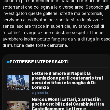
scoperta più sorprendente è stata una rete di cunicoli
sotterranei che collegava le diverse aree. Secondo gli
investigatori queste gallerie, strette ma percorribili,
servivano ai coltivatori per spostarsi tra le piazzole
senza lasciare tracce in superficie, evitando così di
“scalfire” la vegetazione e destare sospetti. I tunnel
avrebbero inoltre potuto fungere da via di fuga in cas
di irruzione delle forze dell’ordine.
POTREBBE INTERESSARTI
Lettere d’amore al Napoli: la
premiazione per il centenario tra i
versi dei tifosi e la maglia di Di
Lorenzo
3 giorni fa
Narcos Monti Lattari, 3 arresti in
poche ore: blitz dei Carabinieri tra
Castellammare, Lettere e