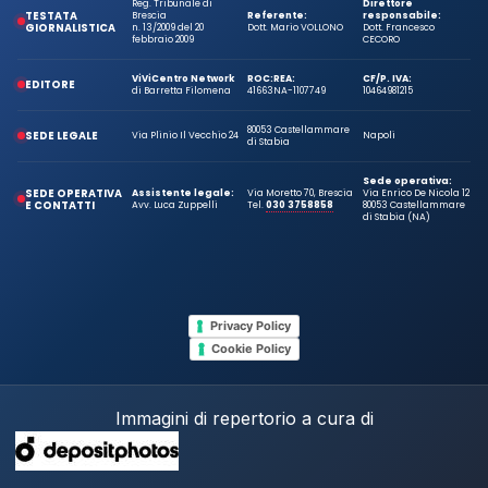
Reg. Tribunale di
Direttore
TESTATA
Brescia
Referente:
responsabile:
GIORNALISTICA
n. 13/2009 del 20
Dott. Mario VOLLONO
Dott. Francesco
febbraio 2009
CECORO
ViViCentro Network
ROC:
REA:
CF/P. IVA:
EDITORE
di Barretta Filomena
41663
NA-1107749
10464981215
80053 Castellammare
SEDE LEGALE
Via Plinio Il Vecchio 24
Napoli
di Stabia
Sede operativa:
SEDE OPERATIVA
Assistente legale:
Via Moretto 70, Brescia
Via Enrico De Nicola 12
E CONTATTI
Avv. Luca Zuppelli
Tel.
030 3758858
80053 Castellammare
di Stabia (NA)
Privacy Policy
Cookie Policy
Immagini di repertorio a cura di