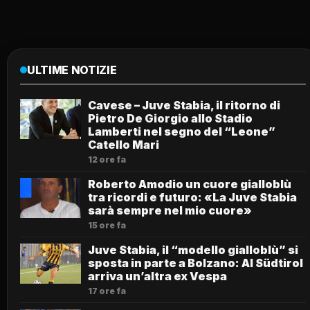
ULTIME NOTIZIE
Cavese – Juve Stabia, il ritorno di
Pietro De Giorgio allo Stadio
Lamberti nel segno del “Leone”
Catello Mari
12 ore fa
Roberto Amodio un cuore gialloblù
tra ricordi e futuro: «La Juve Stabia
sarà sempre nel mio cuore»
15 ore fa
Juve Stabia, il “modello gialloblù” si
sposta in parte a Bolzano: Al Südtirol
arriva un’altra ex Vespa
17 ore fa