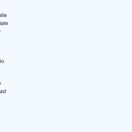
lle
iale
e
io
o
 ad