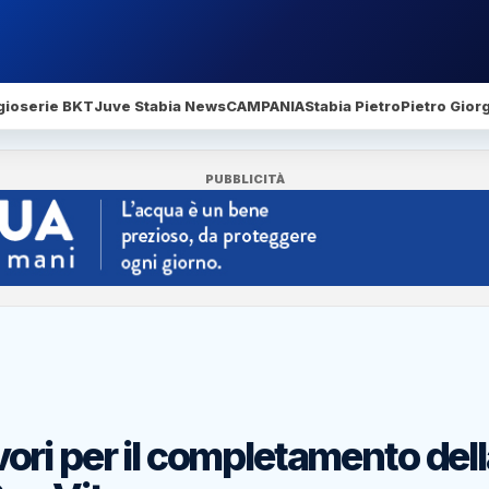
gio
serie BKT
Juve Stabia News
CAMPANIA
Stabia Pietro
Pietro Gior
PUBBLICITÀ
lavori per il completamento del