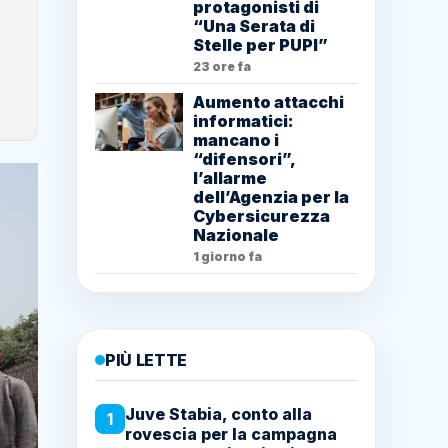
protagonisti di
“Una Serata di
Stelle per PUPI”
23 ore fa
Aumento attacchi
informatici:
mancano i
“difensori”,
l’allarme
dell’Agenzia per la
Cybersicurezza
Nazionale
1 giorno fa
PIÙ LETTE
Juve Stabia, conto alla
1
rovescia per la campagna