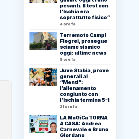
pesanti. Il test con
l’Ischia era
soprattutto fisico”
4 ore fa
Terremoto Campi
Flegrei, prosegue
sciame sismico
oggi: ultime news
8 ore fa
Juve Stabia, prove
generali al
“Menti”:
l’allenamento
congiunto con
l’Ischia termina 5-1
21 ore fa
LA MaGiCa TORNA
A CASA: Andrea
Carnevale e Bruno
Giordano