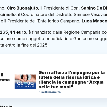
ano,
Ciro Buonajuto
, il Presidente di Gori,
Sabino De Bl
ciniello
, il Coordinatore del Distretto Sarnese Vesuvi
, e il Presidente dell’Ente Idrico Campano,
Luca Masco
.265,44 euro
, è finanziato dalla Regione Campania c
colano come soggetto beneficiario e Gori come sogge
ta entro la fine del 2025.
Gori rafforza l’impegno per la
il
tutela della risorsa idrica e
amma
rilancia la campagna “Acqua
nelle tue mani”
3 settimane fa