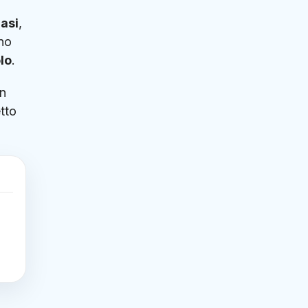
asi
,
ano
lo
.
on
tto