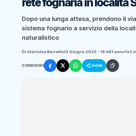
rete fognaria in località 
Dopo una lunga attesa, prendono il via 
sistema fognario a servizio della local
naturalistico
Di Stanislao Barretta
13 Giugno 2025 - 19:48
1 anno fa
3 m
CONDIVIDI
SHARE