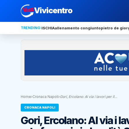
Vivicentro
TRENDING:
ISCHIA
allenamento congiunto
pietro de gior
Home
›
Cronaca Napoli
›
Gori, Ercolano: Al via i lavori per il…
CRONACA NAPOLI
Gori, Ercolano: Al via i 