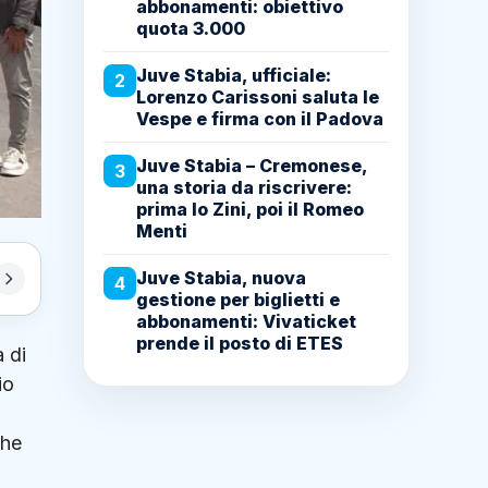
abbonamenti: obiettivo
quota 3.000
Juve Stabia, ufficiale:
2
Lorenzo Carissoni saluta le
Vespe e firma con il Padova
Juve Stabia – Cremonese,
3
una storia da riscrivere:
prima lo Zini, poi il Romeo
Menti
Juve Stabia, nuova
4
gestione per biglietti e
abbonamenti: Vivaticket
prende il posto di ETES
a di
io
che