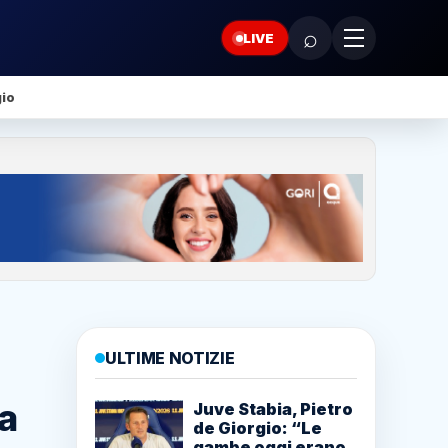
⌕
LIVE
gio
ULTIME NOTIZIE
la
Juve Stabia, Pietro
de Giorgio: “Le
gambe oggi erano