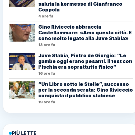
saluta la kermesse di Gianfranco
Coppola
4 ore fa
Gino Rivieccio abbraccia
Castellammare: «Amo questa città. E
sono molto legato alla Juve Stabia»
13 ore fa
Juve Stabia, Pietro de Giorgio: “Le
gambe oggi erano pesanti. Il test con
l’Ischia era soprattutto fisico”
16 ore fa
“Un Libro sotto le Stelle”, successo
per la seconda serata: Gino Rivieccio
conquista il pubblico stabiese
19 ore fa
PIÙ LETTE