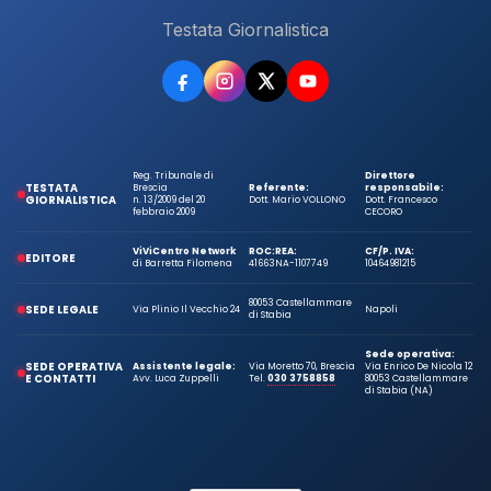
Testata Giornalistica
Reg. Tribunale di
Direttore
TESTATA
Brescia
Referente:
responsabile:
GIORNALISTICA
n. 13/2009 del 20
Dott. Mario VOLLONO
Dott. Francesco
febbraio 2009
CECORO
ViViCentro Network
ROC:
REA:
CF/P. IVA:
EDITORE
di Barretta Filomena
41663
NA-1107749
10464981215
80053 Castellammare
SEDE LEGALE
Via Plinio Il Vecchio 24
Napoli
di Stabia
Sede operativa:
SEDE OPERATIVA
Assistente legale:
Via Moretto 70, Brescia
Via Enrico De Nicola 12
E CONTATTI
Avv. Luca Zuppelli
Tel.
030 3758858
80053 Castellammare
di Stabia (NA)