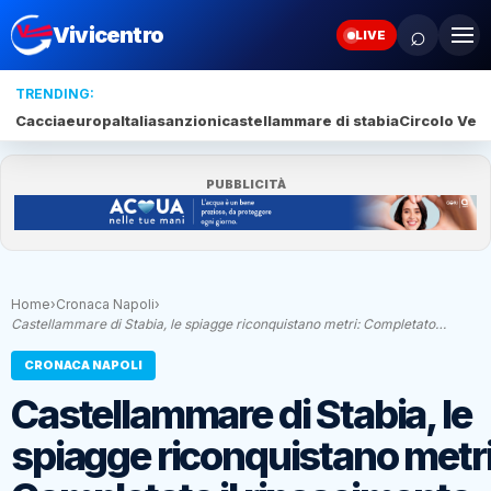
⌕
Vivicentro
LIVE
TRENDING:
Caccia
europa
Italia
sanzioni
castellammare di stabia
Circolo Veli
PUBBLICITÀ
Home
›
Cronaca Napoli
›
Castellammare di Stabia, le spiagge riconquistano metri: Completato…
CRONACA NAPOLI
Castellammare di Stabia, le
spiagge riconquistano metri