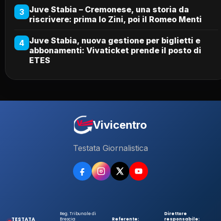
Juve Stabia – Cremonese, una storia da
3
riscrivere: prima lo Zini, poi il Romeo Menti
Juve Stabia, nuova gestione per biglietti e
4
abbonamenti: Vivaticket prende il posto di
ETES
Vivicentro
Testata Giornalistica
Reg. Tribunale di
Direttore
TESTATA
Brescia
Referente:
responsabile: