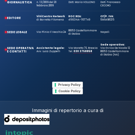
GIORNALISTICA
n. 13/2009 del 20
Dott. Mario VOLLONO
Dott. Francesco
febbraio 2009
CECORO
ViViCentro Network
ROC:
REA:
CF/P. IVA:
EDITORE
di Barretta Filomena
41663
NA-1107749
10464981215
80053 Castellammare
SEDE LEGALE
Via Plinio Il Vecchio 24
Napoli
di Stabia
Sede operativa:
SEDE OPERATIVA
Assistente legale:
Via Moretto 70, Brescia
Via Enrico De Nicola 12
E CONTATTI
Avv. Luca Zuppelli
Tel.
030 3758858
80053 Castellammare
di Stabia (NA)
Privacy Policy
Cookie Policy
Immagini di repertorio a cura di