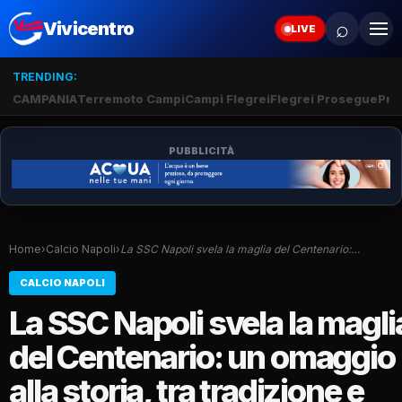
⌕
Vivicentro
LIVE
TRENDING:
CAMPANIA
Terremoto Campi
Campi Flegrei
Flegrei Prosegue
Pro
PUBBLICITÀ
Home
›
Calcio Napoli
›
La SSC Napoli svela la maglia del Centenario:…
CALCIO NAPOLI
La SSC Napoli svela la magli
del Centenario: un omaggio
alla storia, tra tradizione e