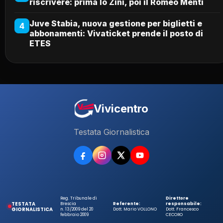
riscrivere: prima lo Zini, poi il Romeo Menti
Juve Stabia, nuova gestione per biglietti e
4
abbonamenti: Vivaticket prende il posto di
ETES
Vivicentro
Testata Giornalistica
Reg. Tribunale di
Direttore
TESTATA
Brescia
Referente:
responsabile:
GIORNALISTICA
n. 13/2009 del 20
Dott. Mario VOLLONO
Dott. Francesco
febbraio 2009
CECORO