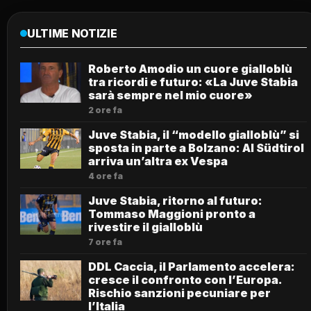
ULTIME NOTIZIE
Roberto Amodio un cuore gialloblù
tra ricordi e futuro: «La Juve Stabia
sarà sempre nel mio cuore»
2 ore fa
Juve Stabia, il “modello gialloblù” si
sposta in parte a Bolzano: Al Südtirol
arriva un’altra ex Vespa
4 ore fa
Juve Stabia, ritorno al futuro:
Tommaso Maggioni pronto a
rivestire il gialloblù
7 ore fa
DDL Caccia, il Parlamento accelera:
cresce il confronto con l’Europa.
Rischio sanzioni pecuniare per
l’Italia