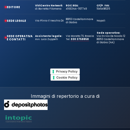
ViViCentro Network
ROC:
REA:
CF/P. IVA:
EDITORE
di Barretta Filomena
41663
NA-1107749
10464981215
80053 Castellammare
SEDE LEGALE
Via Plinio Il Vecchio 24
Napoli
di Stabia
Sede operativa:
SEDE OPERATIVA
Assistente legale:
Via Moretto 70, Brescia
Via Enrico De Nicola 12
E CONTATTI
Avv. Luca Zuppelli
Tel.
030 3758858
80053 Castellammare
di Stabia (NA)
Privacy Policy
Cookie Policy
Immagini di repertorio a cura di