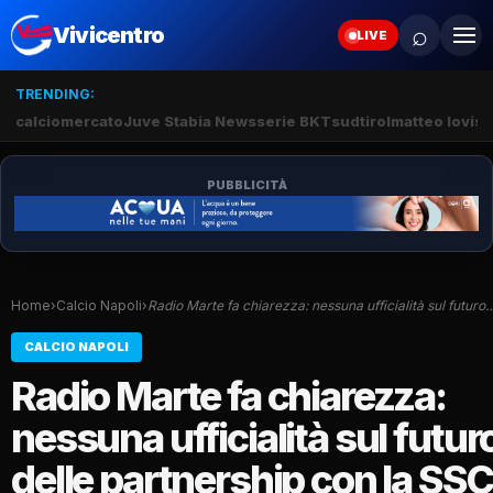
⌕
Vivicentro
LIVE
TRENDING:
calciomercato
Juve Stabia News
serie BKT
sudtirol
matteo lovisa
PUBBLICITÀ
Home
›
Calcio Napoli
›
Radio Marte fa chiarezza: nessuna ufficialità sul futuro
CALCIO NAPOLI
Radio Marte fa chiarezza:
nessuna ufficialità sul futur
delle partnership con la SSC