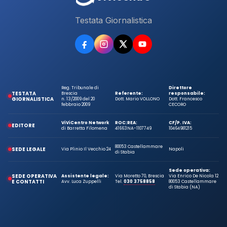
Testata Giornalistica
Reg. Tribunale di
Direttore
TESTATA
Brescia
Referente:
responsabile:
GIORNALISTICA
n. 13/2009 del 20
Dott. Mario VOLLONO
Dott. Francesco
febbraio 2009
CECORO
ViViCentro Network
ROC:
REA:
CF/P. IVA:
EDITORE
di Barretta Filomena
41663
NA-1107749
10464981215
80053 Castellammare
SEDE LEGALE
Via Plinio Il Vecchio 24
Napoli
di Stabia
Sede operativa:
SEDE OPERATIVA
Assistente legale:
Via Moretto 70, Brescia
Via Enrico De Nicola 12
E CONTATTI
Avv. Luca Zuppelli
Tel.
030 3758858
80053 Castellammare
di Stabia (NA)