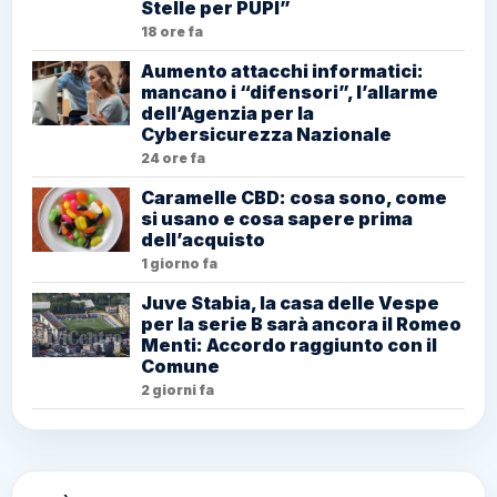
Stelle per PUPI”
18 ore fa
Aumento attacchi informatici:
mancano i “difensori”, l’allarme
dell’Agenzia per la
Cybersicurezza Nazionale
24 ore fa
Caramelle CBD: cosa sono, come
si usano e cosa sapere prima
dell’acquisto
1 giorno fa
Juve Stabia, la casa delle Vespe
per la serie B sarà ancora il Romeo
Menti: Accordo raggiunto con il
Comune
2 giorni fa