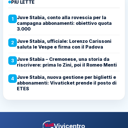
PIÙ LETTE
Juve Stabia, conto alla rovescia per la
1
campagna abbonamenti: obiettivo quota
3.000
Juve Stabia, ufficiale: Lorenzo Carissoni
2
saluta le Vespe e firma con il Padova
Juve Stabia – Cremonese, una storia da
3
riscrivere: prima lo Zini, poi il Romeo Menti
Juve Stabia, nuova gestione per biglietti e
4
abbonamenti: Vivaticket prende il posto di
ETES
Vivicentro