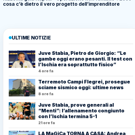
cosa c’è dietro il vero progetto dell’imprenditore
ULTIME NOTIZIE
Juve Stabia, Pietro de Giorgio: “Le
gambe oggi erano pesanti. Il test con
l’Ischia era soprattutto fisico”
4 ore fa
Terremoto Campi Flegrei, prosegue
sciame sismico oggi: ultime news
8 ore fa
Juve Stabia, prove generali al
“Menti”: l’allenamento congiunto
con l’Ischia termina 5-1
21 ore fa
LA MaGiCa TORNA A CASA: Andrea