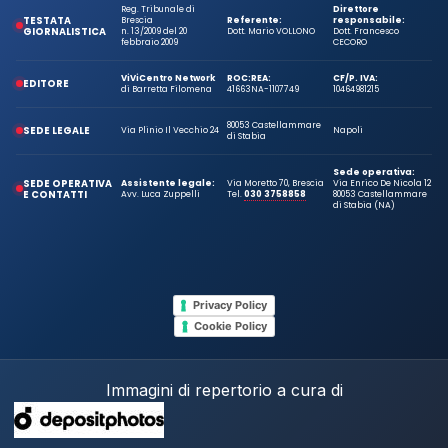
Reg. Tribunale di
Direttore
TESTATA
Brescia
Referente:
responsabile:
GIORNALISTICA
n. 13/2009 del 20
Dott. Mario VOLLONO
Dott. Francesco
febbraio 2009
CECORO
ViViCentro Network
ROC:
REA:
CF/P. IVA:
EDITORE
di Barretta Filomena
41663
NA-1107749
10464981215
80053 Castellammare
SEDE LEGALE
Via Plinio Il Vecchio 24
Napoli
di Stabia
Sede operativa:
SEDE OPERATIVA
Assistente legale:
Via Moretto 70, Brescia
Via Enrico De Nicola 12
E CONTATTI
Avv. Luca Zuppelli
Tel.
030 3758858
80053 Castellammare
di Stabia (NA)
Privacy Policy
Cookie Policy
Immagini di repertorio a cura di