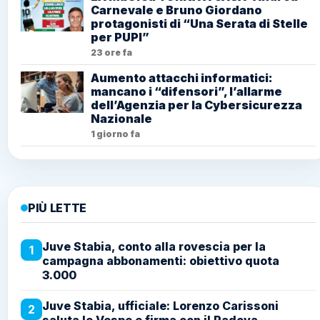
Carnevale e Bruno Giordano
protagonisti di “Una Serata di Stelle
per PUPI”
23 ore fa
Aumento attacchi informatici:
mancano i “difensori”, l’allarme
dell’Agenzia per la Cybersicurezza
Nazionale
1 giorno fa
PIÙ LETTE
Juve Stabia, conto alla rovescia per la
1
campagna abbonamenti: obiettivo quota
3.000
Juve Stabia, ufficiale: Lorenzo Carissoni
2
saluta le Vespe e firma con il Padova