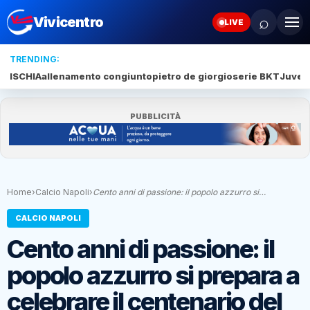
⌕
Vivicentro
LIVE
TRENDING:
ISCHIA
allenamento congiunto
pietro de giorgio
serie BKT
Juve 
PUBBLICITÀ
Home
›
Calcio Napoli
›
Cento anni di passione: il popolo azzurro si…
CALCIO NAPOLI
Cento anni di passione: il
popolo azzurro si prepara a
celebrare il centenario del