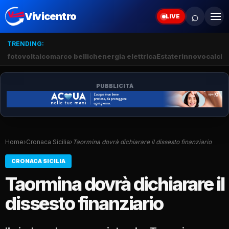
⌕
Vivicentro
LIVE
TRENDING:
fotovoltaico
marco bellich
energia elettrica
Estate
rinnovo
calci
PUBBLICITÀ
Home
›
Cronaca Sicilia
›
Taormina dovrà dichiarare il dissesto finanziario
CRONACA SICILIA
Taormina dovrà dichiarare il
dissesto finanziario