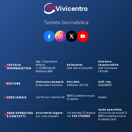
Vivicentro
Testata Giornalistica
Reg. Tribunale di
Direttore
TESTATA
Brescia
Referente:
responsabile:
GIORNALISTICA
n. 13/2009 del 20
Dott. Mario VOLLONO
Dott. Francesco
febbraio 2009
CECORO
ViViCentro Network
ROC:
REA:
CF/P. IVA:
EDITORE
di Barretta Filomena
41663
NA-1107749
10464981215
80053 Castellammare
SEDE LEGALE
Via Plinio Il Vecchio 24
Napoli
di Stabia
Sede operativa:
SEDE OPERATIVA
Assistente legale:
Via Moretto 70, Brescia
Via Enrico De Nicola 12
E CONTATTI
Avv. Luca Zuppelli
Tel.
030 3758858
80053 Castellammare
di Stabia (NA)