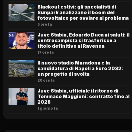
Blackout estivi: gli specialisti di
Sunpark analizzano il boom del
fotovoltaico per ovviare al problema
5 ore fa
Juve Stabia, Edoardo Duca ai saluti: il
centrocampista si trasferisce a
titolo definitivo al Ravenna
17 ore fa
Il nuovo stadio Maradona e la
candidatura di Napoli a Euro 2032:
un progetto di svolta
20 ore fa
Juve Stabia, ufficiale il ritorno di
Tommaso Maggioni: contratto fino al
2028
1 giorno fa