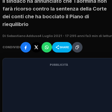
Il sindaco ha annunciato che Taormina non
farà ricorso contro la sentenza della Corte
dei conti che ha bocciato il Piano di
riequilibrio
Di Sebastiano Adduso
4 Luglio 2021 - 17:29
5 anni fa
3 min di lettu
CONDIVIDI
SHARE
PUBBLICITÀ