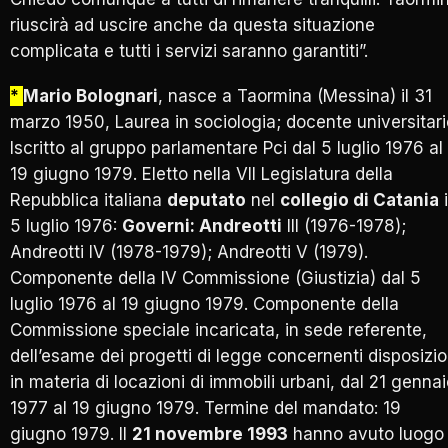
riuscirà ad uscire anche da questa situazione
complicata e tutti i servizi saranno garantiti”.
*
Mario Bolognari
, nasce a Taormina (Messina) il 31
marzo 1950, Laurea in sociologia; docente universitari
Iscritto al gruppo parlamentare Pci dal 5 luglio 1976 al
19 giugno 1979. Eletto nella VII Legislatura della
Repubblica italiana
deputato
nel
collegio di Catania
i
5 luglio 1976:
Governi: Andreotti
III (1976-1978);
Andreotti IV (1978-1979); Andreotti V (1979).
Componente della IV Commissione (Giustizia) dal 5
luglio 1976 al 19 giugno 1979. Componente della
Commissione speciale incaricata, in sede referente,
dell’esame dei progetti di legge concernenti disposizio
in materia di locazioni di immobili urbani, dal 21 genna
1977 al 19 giugno 1979. Termine del mandato: 19
giugno 1979. Il
21 novembre 1993
hanno avuto luogo