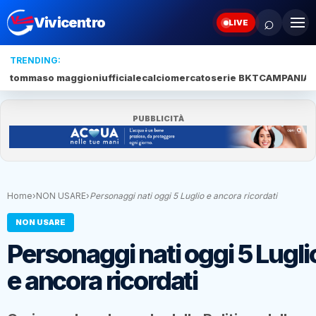
⌕
Vivicentro
LIVE
TRENDING:
tommaso maggioni
ufficiale
calciomercato
serie BKT
CAMPANIA
J
PUBBLICITÀ
Home
›
NON USARE
›
Personaggi nati oggi 5 Luglio e ancora ricordati
NON USARE
Personaggi nati oggi 5 Lugli
e ancora ricordati