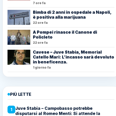
7 ore fa
Bimba di 2 anni in ospedale a Napoli,
è positiva alla marijuana
22 ore fa
A Pompei rinasce il Canone di
Policleto
22 ore fa
Cavese – Juve Stabia, Memorial
Catello Mari: L’incasso sarà devoluto
in beneficenza.
1 giorno fa
PIÙ LETTE
Juve Stabia – Campobasso potrebbe
1
disputarsi al Romeo Menti: Si attende la