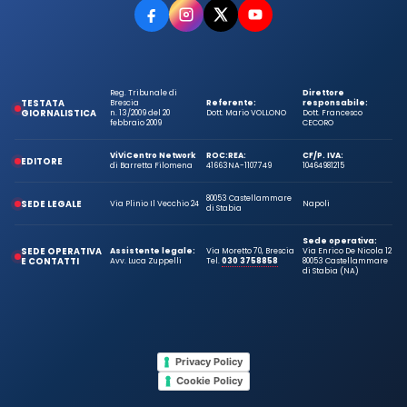
Reg. Tribunale di
Direttore
TESTATA
Brescia
Referente:
responsabile:
GIORNALISTICA
n. 13/2009 del 20
Dott. Mario VOLLONO
Dott. Francesco
febbraio 2009
CECORO
ViViCentro Network
ROC:
REA:
CF/P. IVA:
EDITORE
di Barretta Filomena
41663
NA-1107749
10464981215
80053 Castellammare
SEDE LEGALE
Via Plinio Il Vecchio 24
Napoli
di Stabia
Sede operativa:
SEDE OPERATIVA
Assistente legale:
Via Moretto 70, Brescia
Via Enrico De Nicola 12
E CONTATTI
Avv. Luca Zuppelli
Tel.
030 3758858
80053 Castellammare
di Stabia (NA)
Privacy Policy
Cookie Policy