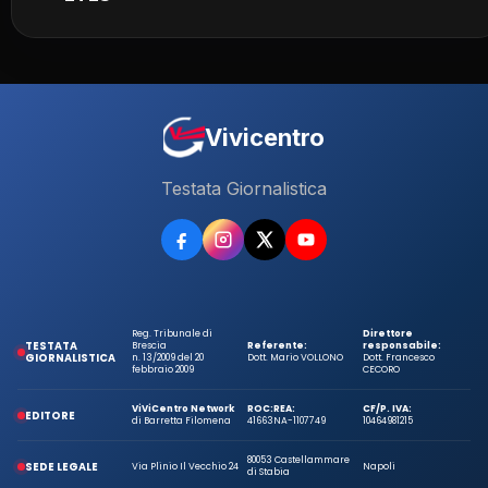
Vivicentro
Testata Giornalistica
Reg. Tribunale di
Direttore
TESTATA
Brescia
Referente:
responsabile:
GIORNALISTICA
n. 13/2009 del 20
Dott. Mario VOLLONO
Dott. Francesco
febbraio 2009
CECORO
ViViCentro Network
ROC:
REA:
CF/P. IVA:
EDITORE
di Barretta Filomena
41663
NA-1107749
10464981215
80053 Castellammare
SEDE LEGALE
Via Plinio Il Vecchio 24
Napoli
di Stabia