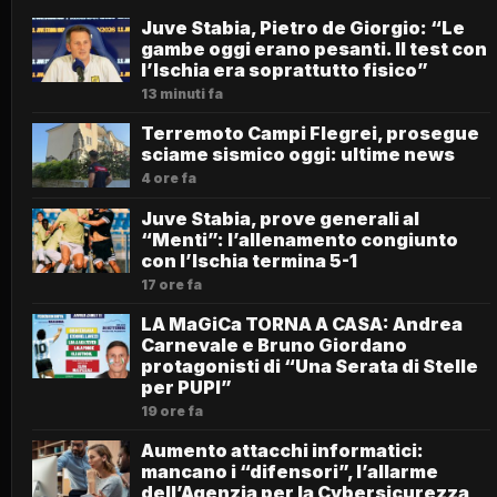
Juve Stabia, Pietro de Giorgio: “Le
gambe oggi erano pesanti. Il test con
l’Ischia era soprattutto fisico”
13 minuti fa
Terremoto Campi Flegrei, prosegue
sciame sismico oggi: ultime news
4 ore fa
Juve Stabia, prove generali al
“Menti”: l’allenamento congiunto
con l’Ischia termina 5-1
17 ore fa
LA MaGiCa TORNA A CASA: Andrea
Carnevale e Bruno Giordano
protagonisti di “Una Serata di Stelle
per PUPI”
19 ore fa
Aumento attacchi informatici:
mancano i “difensori”, l’allarme
dell’Agenzia per la Cybersicurezza