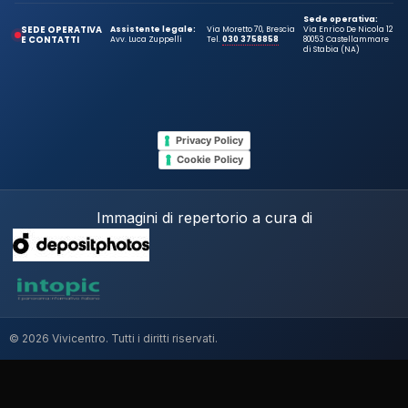
Sede operativa:
SEDE OPERATIVA
Assistente legale:
Via Moretto 70, Brescia
Via Enrico De Nicola 12
E CONTATTI
Avv. Luca Zuppelli
Tel.
030 3758858
80053 Castellammare
di Stabia (NA)
Privacy Policy
Cookie Policy
Immagini di repertorio a cura di
© 2026 Vivicentro. Tutti i diritti riservati.