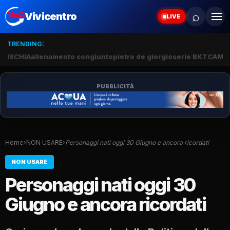
⌕
Vivicentro
LIVE
TRENDING:
ISCHIA
allenamento congiunto
pietro de giorgio
serie BKT
CAMP
PUBBLICITÀ
Home
›
NON USARE
›
Personaggi nati oggi 30 Giugno e ancora ricordati
NON USARE
Personaggi nati oggi 30
Giugno e ancora ricordati