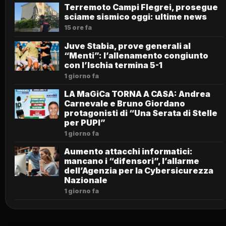
Terremoto Campi Flegrei, prosegue
sciame sismico oggi: ultime news
15 ore fa
Juve Stabia, prove generali al
“Menti”: l’allenamento congiunto
con l’Ischia termina 5-1
1 giorno fa
LA MaGiCa TORNA A CASA: Andrea
Carnevale e Bruno Giordano
protagonisti di “Una Serata di Stelle
per PUPI”
1 giorno fa
Aumento attacchi informatici:
mancano i “difensori”, l’allarme
dell’Agenzia per la Cybersicurezza
Nazionale
1 giorno fa