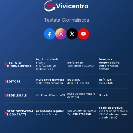
Vivicentro
Testata Giornalistica
Reg. Tribunale di
Direttore
TESTATA
Brescia
Referente:
responsabile:
GIORNALISTICA
n. 13/2009 del 20
Dott. Mario VOLLONO
Dott. Francesco
febbraio 2009
CECORO
ViViCentro Network
ROC:
REA:
CF/P. IVA:
EDITORE
di Barretta Filomena
41663
NA-1107749
10464981215
80053 Castellammare
SEDE LEGALE
Via Plinio Il Vecchio 24
Napoli
di Stabia
Sede operativa:
SEDE OPERATIVA
Assistente legale:
Via Moretto 70, Brescia
Via Enrico De Nicola 12
E CONTATTI
Avv. Luca Zuppelli
Tel.
030 3758858
80053 Castellammare
di Stabia (NA)