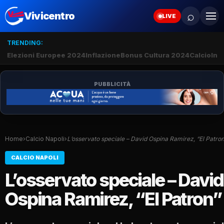
⌕
Vivicentro
LIVE
TRENDING:
Elezioni Europee 2024
Inflazione
Bonus Cultura 2024
Calcio
Inte
PUBBLICITÀ
Home
›
Calcio Napoli
›
L’osservato speciale – David Ospina Ramirez, “El Patro
CALCIO NAPOLI
L’osservato speciale – David
Ospina Ramirez, “El Patron”