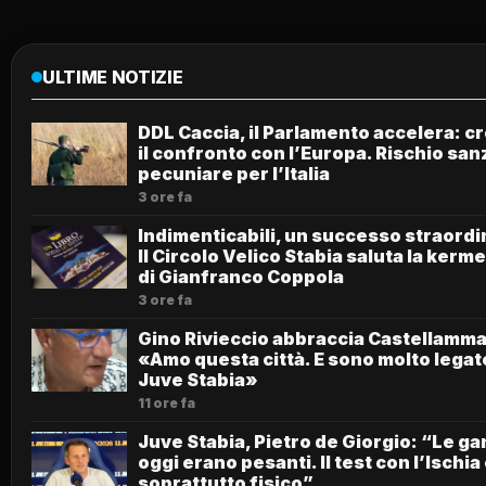
ULTIME NOTIZIE
DDL Caccia, il Parlamento accelera: c
il confronto con l’Europa. Rischio san
pecuniare per l’Italia
3 ore fa
Indimenticabili, un successo straordi
Il Circolo Velico Stabia saluta la kerm
di Gianfranco Coppola
3 ore fa
Gino Rivieccio abbraccia Castellamma
«Amo questa città. E sono molto legato
Juve Stabia»
11 ore fa
Juve Stabia, Pietro de Giorgio: “Le g
oggi erano pesanti. Il test con l’Ischia
soprattutto fisico”