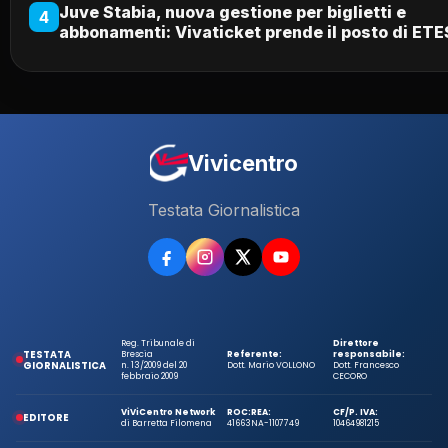
Juve Stabia, nuova gestione per biglietti e
4
abbonamenti: Vivaticket prende il posto di ETE
Vivicentro
Testata Giornalistica
Reg. Tribunale di
Direttore
TESTATA
Brescia
Referente:
responsabile:
GIORNALISTICA
n. 13/2009 del 20
Dott. Mario VOLLONO
Dott. Francesco
febbraio 2009
CECORO
ViViCentro Network
ROC:
REA:
CF/P. IVA:
EDITORE
di Barretta Filomena
41663
NA-1107749
10464981215