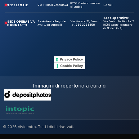
80053 Castellammare
SEDE LEGALE
Via Plinio Il Vecchio 24
Napoli
di Stabia
Sede operativa:
SEDE OPERATIVA
Assistente legale:
Via Moretto 70, Brescia
Via Enrico De Nicola 12
E CONTATTI
Avv. Luca Zuppelli
Tel.
030 3758858
80053 Castellammare
di Stabia (NA)
Privacy Policy
Cookie Policy
Immagini di repertorio a cura di
© 2026 Vivicentro. Tutti i diritti riservati.