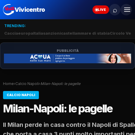
⌕
Vivicentro
LIVE
TRENDING:
Caccia
europa
Italia
sanzioni
castellammare di stabia
Circolo Veli
PUBBLICITÀ
Home
›
Calcio Napoli
›
Milan-Napoli: le pagelle
CALCIO NAPOLI
Milan-Napoli: le pagelle
Il Milan perde in casa contro il Napoli di Spall
che porta a casa 3 punti molto importanti per