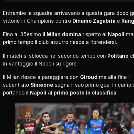
Entrambe le squadre arrivavano a questa gara dopo g
vittorie in Champions contro
Dinamo Zagabria
e
Rang
Fino al 35esimo
il Milan domina
rispetto al
Napoli
ma 
primo tempo il club azzurro riesce a riprendersi.
Il match si sblocca nel secondo tempo con
Politano
c
in vantaggio il Napoli su rigore.
Il Milan riesce a pareggiare con
Giroud
ma alla fine il
subentrato
Simeone
segna il suo primo goal in campi
portando il
Napoli
al primo posto in classifica
.