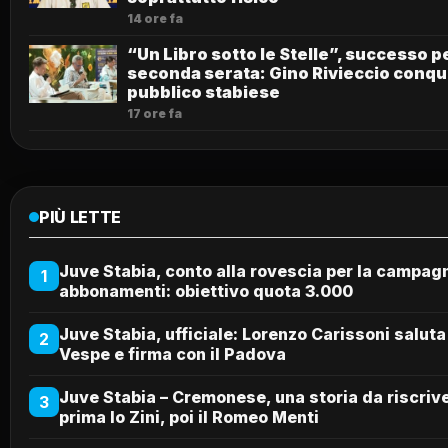
14 ore fa
“Un Libro sotto le Stelle”, successo pe
seconda serata: Gino Rivieccio conqui
pubblico stabiese
17 ore fa
PIÙ LETTE
Juve Stabia, conto alla rovescia per la campag
1
abbonamenti: obiettivo quota 3.000
Juve Stabia, ufficiale: Lorenzo Carissoni saluta
2
Vespe e firma con il Padova
Juve Stabia – Cremonese, una storia da riscriv
3
prima lo Zini, poi il Romeo Menti