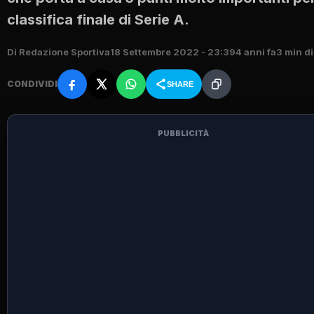
classifica finale di Serie A.
Di Redazione Sportiva
18 Settembre 2022 - 23:39
4 anni fa
3 min di
CONDIVIDI
SHARE
PUBBLICITÀ