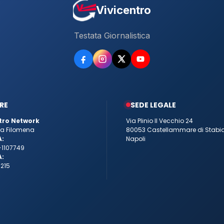
Vivicentro
Testata Giornalistica
RE
SEDE LEGALE
tro Network
Via Plinio Il Vecchio 24
tta Filomena
80053 Castellammare di Stabi
A:
Napoli
-1107749
A:
215