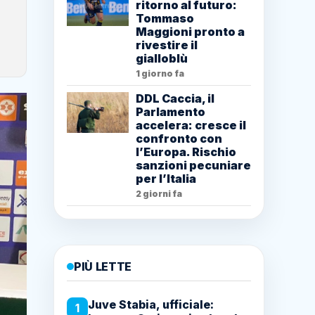
ritorno al futuro:
Tommaso
Maggioni pronto a
rivestire il
gialloblù
1 giorno fa
DDL Caccia, il
Parlamento
accelera: cresce il
confronto con
l’Europa. Rischio
sanzioni pecuniare
per l’Italia
2 giorni fa
PIÙ LETTE
Juve Stabia, ufficiale:
1