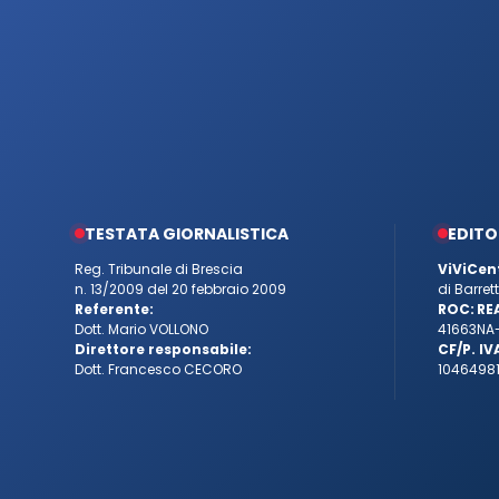
TESTATA GIORNALISTICA
EDITO
Reg. Tribunale di Brescia
ViViCen
n. 13/2009 del 20 febbraio 2009
di Barre
Referente:
ROC:
RE
Dott. Mario VOLLONO
41663
NA
Direttore responsabile:
CF/P. IV
Dott. Francesco CECORO
10464981