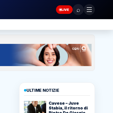
⌕
LIVE
ULTIME NOTIZIE
Cavese – Juve
Stabia, il ritorno di
Pietro De Giorgio