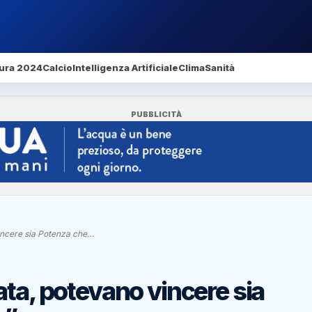
ura 2024
Calcio
Intelligenza Artificiale
Clima
Sanità
PUBBLICITÀ
incere sia Potenza che…
ata, potevano vincere sia