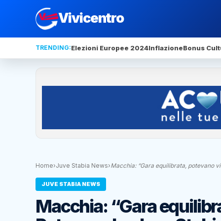
Vivicentro
TRENDING:
Elezioni Europee 2024
Inflazione
Bonus Cult
Home
›
Juve Stabia News
›
Macchia: “Gara equilibrata, potevano v
JUVE STABIA NEWS
Macchia: “Gara equilibr