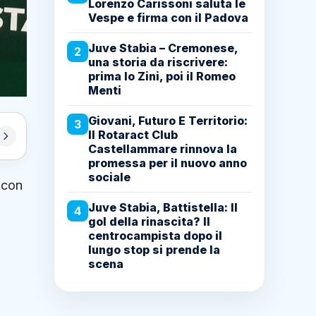
Lorenzo Carissoni saluta le
Vespe e firma con il Padova
Juve Stabia – Cremonese,
2
una storia da riscrivere:
prima lo Zini, poi il Romeo
Menti
Giovani, Futuro E Territorio:
3
Il Rotaract Club
Castellammare rinnova la
promessa per il nuovo anno
sociale
con
Juve Stabia, Battistella: Il
4
gol della rinascita? Il
centrocampista dopo il
lungo stop si prende la
scena