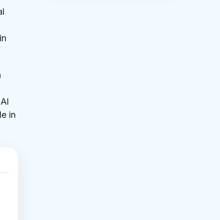
al
in
a
 Al
le in