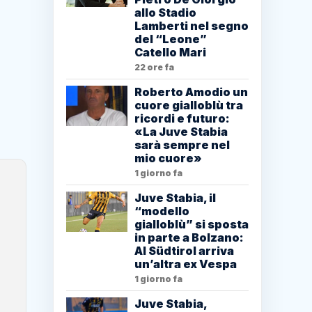
allo Stadio
Lamberti nel segno
del “Leone”
Catello Mari
22 ore fa
Roberto Amodio un
cuore gialloblù tra
ricordi e futuro:
«La Juve Stabia
sarà sempre nel
mio cuore»
1 giorno fa
Juve Stabia, il
“modello
gialloblù” si sposta
in parte a Bolzano:
Al Südtirol arriva
un’altra ex Vespa
1 giorno fa
Juve Stabia,