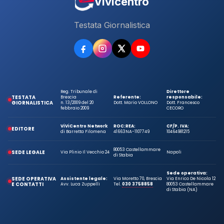
Vivicentro
Testata Giornalistica
Reg. Tribunale di
Direttore
TESTATA
Brescia
Referente:
responsabile:
GIORNALISTICA
n. 13/2009 del 20
Dott. Mario VOLLONO
Dott. Francesco
febbraio 2009
CECORO
ViViCentro Network
ROC:
REA:
CF/P. IVA:
EDITORE
di Barretta Filomena
41663
NA-1107749
10464981215
80053 Castellammare
SEDE LEGALE
Via Plinio Il Vecchio 24
Napoli
di Stabia
Sede operativa:
SEDE OPERATIVA
Assistente legale:
Via Moretto 70, Brescia
Via Enrico De Nicola 12
E CONTATTI
Avv. Luca Zuppelli
Tel.
030 3758858
80053 Castellammare
di Stabia (NA)