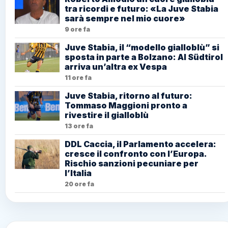
tra ricordi e futuro: «La Juve Stabia
sarà sempre nel mio cuore»
9 ore fa
Juve Stabia, il “modello gialloblù” si
sposta in parte a Bolzano: Al Südtirol
arriva un’altra ex Vespa
11 ore fa
Juve Stabia, ritorno al futuro:
Tommaso Maggioni pronto a
rivestire il gialloblù
13 ore fa
DDL Caccia, il Parlamento accelera:
cresce il confronto con l’Europa.
Rischio sanzioni pecuniare per
l’Italia
20 ore fa