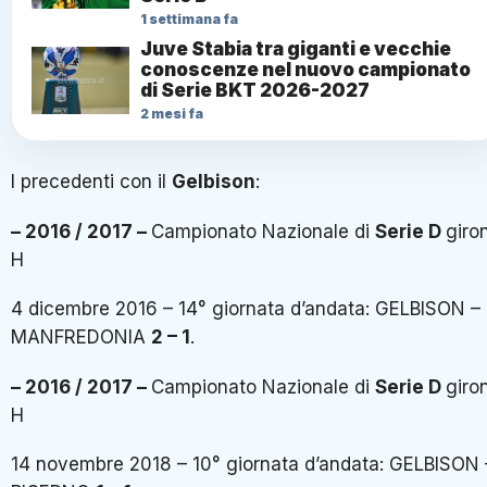
1 settimana fa
Juve Stabia tra giganti e vecchie
conoscenze nel nuovo campionato
di Serie BKT 2026-2027
2 mesi fa
I precedenti con il
Gelbison
:
– 2016 / 2017 –
Campionato Nazionale di
Serie D
giro
H
4 dicembre 2016 – 14° giornata d’andata: GELBISON –
MANFREDONIA
2 – 1
.
– 2016 / 2017 –
Campionato Nazionale di
Serie D
giro
H
14 novembre 2018 – 10° giornata d’andata: GELBISON 