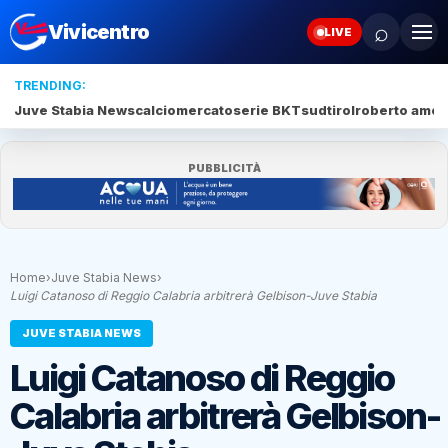
⌕
Vivicentro
LIVE
TRENDING:
Juve Stabia News
calciomercato
serie BKT
sudtirol
roberto amod
PUBBLICITÀ
Home
›
Juve Stabia News
›
Luigi Catanoso di Reggio Calabria arbitrerà Gelbison-Juve Stabia
JUVE STABIA NEWS
Luigi Catanoso di Reggio
Calabria arbitrerà Gelbison-