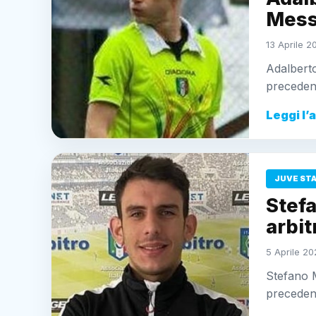
Mess
13 Aprile 2
Adalberto
precedent
Leggi l’
JUVE ST
Stef
arbit
5 Aprile 202
Stefano M
precedent