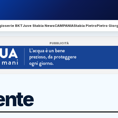
gio
serie BKT
Juve Stabia News
CAMPANIA
Stabia Pietro
Pietro Gior
PUBBLICITÀ
ente