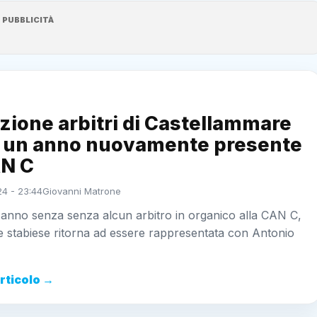
PUBBLICITÀ
zione arbitri di Castellammare
 un anno nuovamente presente
AN C
24 - 23:44
Giovanni Matrone
anno senza senza alcun arbitro in organico alla CAN C,
e stabiese ritorna ad essere rappresentata con Antonio
articolo →