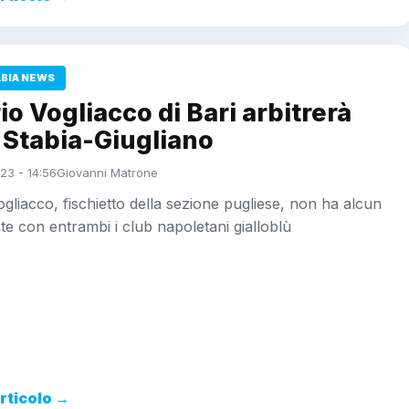
ABIA NEWS
io Vogliacco di Bari arbitrerà
 Stabia-Giugliano
23 - 14:56
Giovanni Matrone
ogliacco, fischietto della sezione pugliese, non ha alcun
e con entrambi i club napoletani gialloblù
articolo →