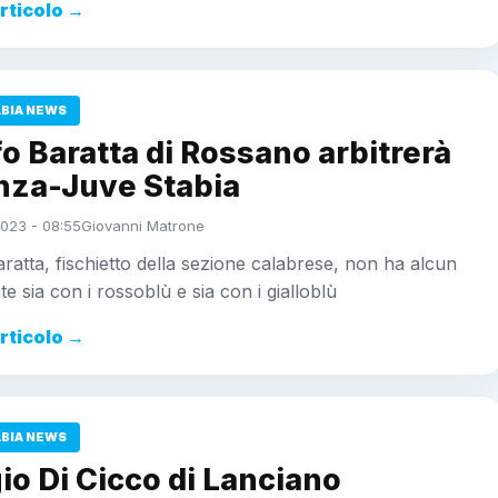
articolo →
ABIA NEWS
o Baratta di Rossano arbitrerà
nza-Juve Stabia
023 - 08:55
Giovanni Matrone
ratta, fischietto della sezione calabrese, non ha alcun
e sia con i rossoblù e sia con i gialloblù
articolo →
ABIA NEWS
io Di Cicco di Lanciano