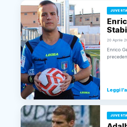
JUVE ST
Enric
Stabi
20 Aprile 2
Enrico Ge
precedent
Leggi l’
JUVE ST
Adalb