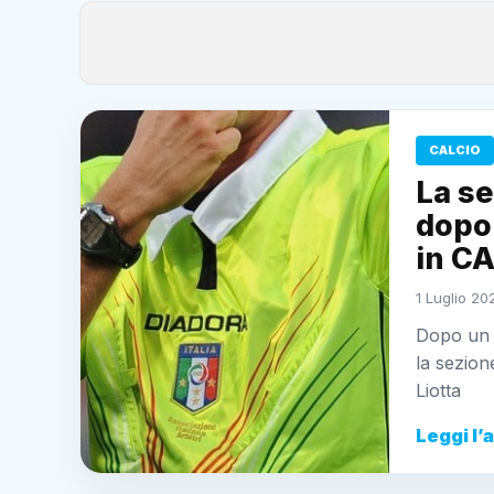
CALCIO
La se
dopo
in C
1 Luglio 20
Dopo un 
la sezion
Liotta
Leggi l’