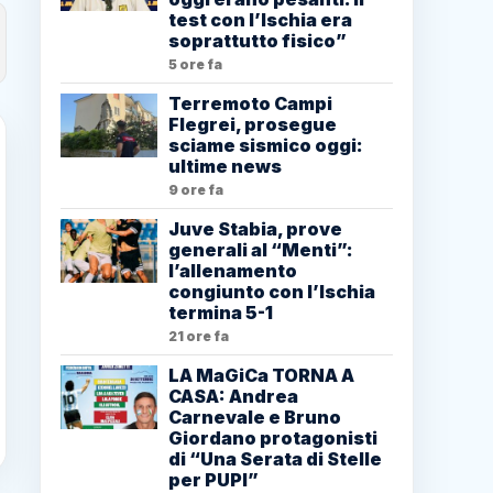
test con l’Ischia era
soprattutto fisico”
5 ore fa
Terremoto Campi
Flegrei, prosegue
sciame sismico oggi:
ultime news
9 ore fa
Juve Stabia, prove
generali al “Menti”:
l’allenamento
congiunto con l’Ischia
termina 5-1
21 ore fa
LA MaGiCa TORNA A
CASA: Andrea
Carnevale e Bruno
Giordano protagonisti
di “Una Serata di Stelle
per PUPI”