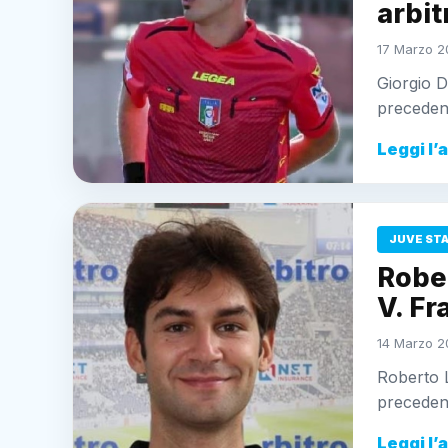
arbit
17 Marzo 2
Giorgio D
precedent
Leggi l’
JUVE ST
Rober
V. Fr
14 Marzo 2
Roberto L
precedent
Leggi l’