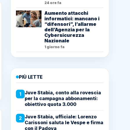
24 ore fa
Aumento attacchi
informatici: mancano i
“difensori”, l’allarme
dell’Agenzia per la
Cybersicurezza
Nazionale
1 giorno fa
PIÙ LETTE
Juve Stabia, conto alla rovescia
1
per la campagna abbonamenti:
obiettivo quota 3.000
Juve Stabia, ufficiale: Lorenzo
2
Carissoni saluta le Vespe e firma
con il Padova