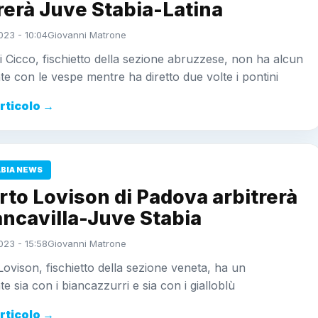
rerà Juve Stabia-Latina
023 - 10:04
Giovanni Matrone
i Cicco, fischietto della sezione abruzzese, non ha alcun
e con le vespe mentre ha diretto due volte i pontini
articolo →
ABIA NEWS
to Lovison di Padova arbitrerà
ancavilla-Juve Stabia
023 - 15:58
Giovanni Matrone
ovison, fischietto della sezione veneta, ha un
e sia con i biancazzurri e sia con i gialloblù
articolo →