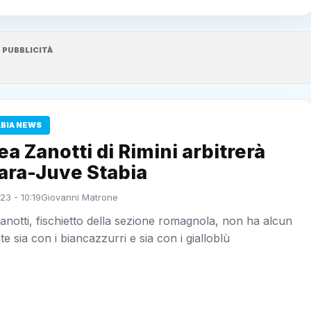
PUBBLICITÀ
ABIA NEWS
a Zanotti di Rimini arbitrerà
ara-Juve Stabia
23 - 10:19
Giovanni Matrone
notti, fischietto della sezione romagnola, non ha alcun
e sia con i biancazzurri e sia con i gialloblù