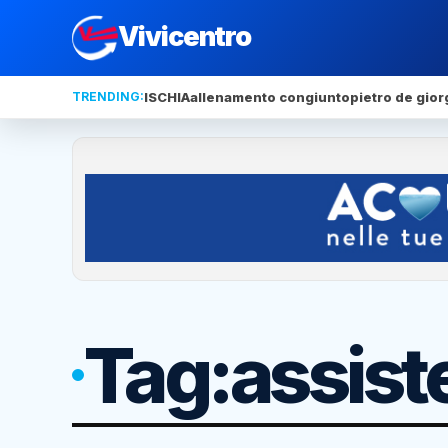
Vivicentro
TRENDING:
ISCHIA
allenamento congiunto
pietro de gior
Tag:
assist