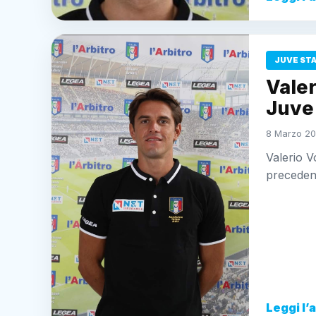
JUVE ST
Valer
Juve
8 Marzo 20
Valerio V
precedent
Leggi l’