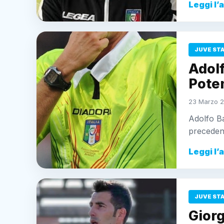
Leggi l’
JUVE ST
Adolf
Pote
23 Marzo 2
Adolfo Ba
precedent
Leggi l’
JUVE ST
Giorg