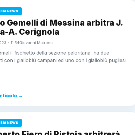
ABIA NEWS
o Gemelli di Messina arbitra J.
a-A. Cerignola
023 - 11:54
Giovanni Matrone
melli, fischietto della sezione peloritana, ha due
i con i gialloblù campani ed uno con i gialloblù pugliesi
articolo →
ABIA NEWS
erto Fiero di Pistoia arbitrerà