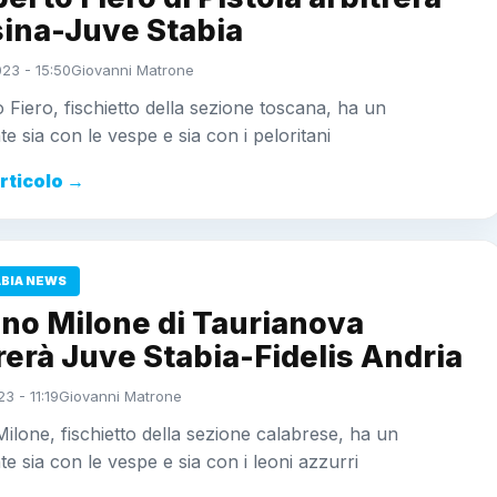
ina-Juve Stabia
023 - 15:50
Giovanni Matrone
 Fiero, fischietto della sezione toscana, ha un
e sia con le vespe e sia con i peloritani
articolo →
ABIA NEWS
ano Milone di Taurianova
rerà Juve Stabia-Fidelis Andria
3 - 11:19
Giovanni Matrone
ilone, fischietto della sezione calabrese, ha un
e sia con le vespe e sia con i leoni azzurri