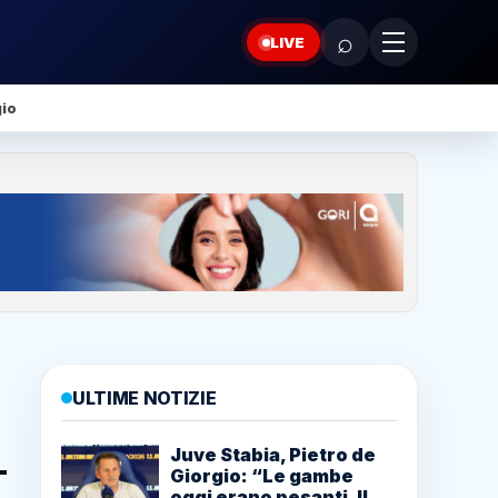
⌕
LIVE
gio
ULTIME NOTIZIE
Juve Stabia, Pietro de
Giorgio: “Le gambe
oggi erano pesanti. Il