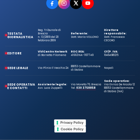
Reg. Tribunale di
Direttore
TESTATA
Brescia
Referente:
responsabile:
GIORNALISTICA
n. 13/2009 del 20
Dott. Mario VOLLONO
Dott. Francesco
febbraio 2009
CECORO
ViViCentro Network
ROC:
REA:
CF/P. IVA:
EDITORE
di Barretta Filomena
41663
NA-1107749
10464981215
80053 Castellammare
SEDE LEGALE
Via Plinio Il Vecchio 24
Napoli
di Stabia
Sede operativa:
SEDE OPERATIVA
Assistente legale:
Via Moretto 70, Brescia
Via Enrico De Nicola 12
E CONTATTI
Avv. Luca Zuppelli
Tel.
030 3758858
80053 Castellammare
di Stabia (NA)
Privacy Policy
Cookie Policy