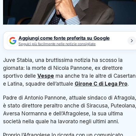
Aggiungi come fonte preferita su Google
Seguici più facilmente nelle notizie consigliate
Juve Stabia, una bruttissima notizia ha scosso la
giornata: la morte di Nicola Pannone, ex direttore
sportivo delle
Vespe
ma anche tra le altre di Caserta
e Latina, squadre dell’attuale
Girone C di Lega Pro
.
Padre di Antonio Pannone, attuale sindaco di Afragola
è stato direttore peraltro anche di Siracusa, Puteolana
Aversa Normanna e dell’Afragolese, la sua ultima
società nella quale ha lavorato negli ultimi anni.
Proprio l’Afragolese lo ricorda con un comunicato