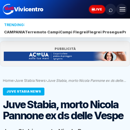
⌕
Vivicentro
LIVE
TRENDING:
CAMPANIA
Terremoto Campi
Campi Flegrei
Flegrei Prosegue
Pro
PUBBLICITÀ
Home
›
Juve Stabia News
›
Juve Stabia, morto Nicola Pannone ex ds delle…
JUVE STABIA NEWS
Juve Stabia, morto Nicola
Pannone ex ds delle Vespe