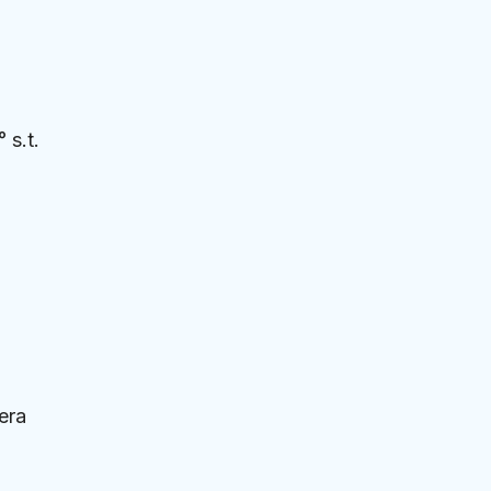
 s.t.
era