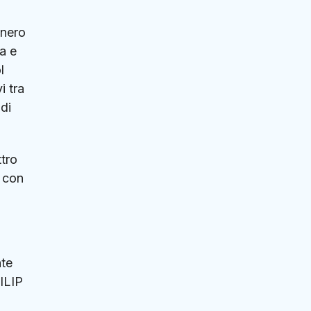
onero
a e
l
i tra
 di
ttro
h con
nte
ILIP