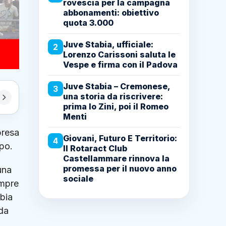
rovescia per la campagna
abbonamenti: obiettivo
quota 3.000
Juve Stabia, ufficiale:
2
Lorenzo Carissoni saluta le
Vespe e firma con il Padova
Juve Stabia – Cremonese,
3
una storia da riscrivere:
prima lo Zini, poi il Romeo
Menti
presa
Giovani, Futuro E Territorio:
4
po.
Il Rotaract Club
Castellammare rinnova la
promessa per il nuovo anno
una
sociale
empre
abia
 da