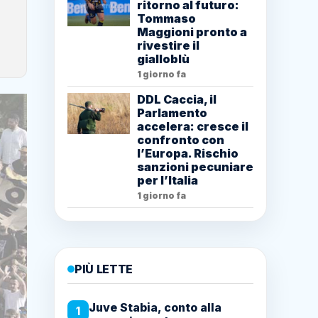
ritorno al futuro:
Tommaso
Maggioni pronto a
rivestire il
gialloblù
1 giorno fa
DDL Caccia, il
Parlamento
accelera: cresce il
confronto con
l’Europa. Rischio
sanzioni pecuniare
per l’Italia
1 giorno fa
PIÙ LETTE
Juve Stabia, conto alla
1