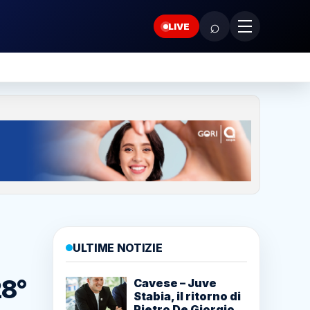
⌕
LIVE
ULTIME NOTIZIE
28°
Cavese – Juve
Stabia, il ritorno di
Pietro De Giorgio