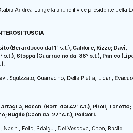
 Stabia Andrea Langella anche il vice presidente della 
NTEROSI TUSCIA.
sito (Berardocco dal 1° s.t.), Caldore, Rizzo; Davì,
.t.), Stoppa (Guarracino dal 38° s.t.), Panico (Lipa
.).
vi, Squizzato, Guarracino, Della Pietra, Lipari, Evacuo
artaglia, Rocchi (Borri dal 42° s.t.), Piroli, Tonetto;
o; Buglio (Caon dal 27° s.t.), Polidori.
i, Nasini, Follo, Sdaigui, Del Vescovo, Caon, Basile.