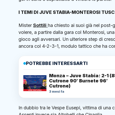
I TEMI DI JUVE STABIA-MONTEROSI TUSC
Mister
Sottili
ha chiesto ai suoi già nel post-g
volere, a partire dalla gara col Monterosi, un
gioco agli avversari. Un ulteriore step di cres
ancora col 4-2-3-1, modulo tattico che ha conv
POTREBBE INTERESSARTI
Monza – Juve Stabia: 2-1 (8
Cutrone 90′ Burnete 96′
Cutrone)
3 mesi fa
In dubbio tra le Vespe Eusepi, vittima di una c
Assenti invece sia Altobelli che Cinaglia.