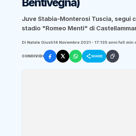
Bentivegna)
Juve Stabia-Monterosi Tuscia, segui con
stadio "Romeo Menti" di Castellammar
Di Natale Giusti
14 Novembre 2021 - 17:13
5 anni fa
5 min d
CONDIVIDI
SHARE