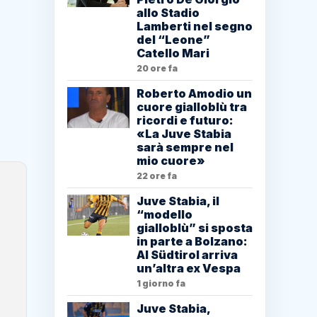
allo Stadio
Lamberti nel segno
del “Leone”
Catello Mari
20 ore fa
Roberto Amodio un
cuore gialloblù tra
ricordi e futuro:
«La Juve Stabia
sarà sempre nel
mio cuore»
22 ore fa
Juve Stabia, il
“modello
gialloblù” si sposta
in parte a Bolzano:
Al Südtirol arriva
un’altra ex Vespa
1 giorno fa
Juve Stabia,