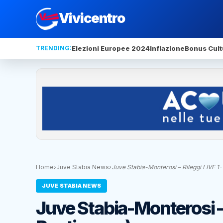
Vivicentro
TRENDING:
Elezioni Europee 2024
Inflazione
Bonus Cult
Home
›
Juve Stabia News
›
Juve Stabia-Monterosi – Rileggi LIVE 1-1
JUVE STABIA NEWS
Juve Stabia-Monterosi – 