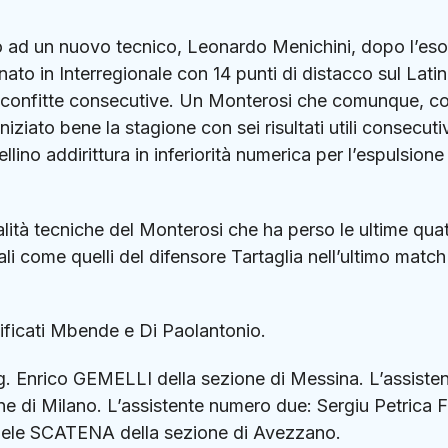
to ad un nuovo tecnico, Leonardo Menichini, dopo l’es
to in Interregionale con 14 punti di distacco sul Latin
4 sconfitte consecutive. Un Monterosi che comunque, co
ziato bene la stagione con sei risultati utili consecutiv
ellino addirittura in inferiorità numerica per l’espulsione
alità tecniche del Monterosi che ha perso le ultime qua
ali come quelli del difensore Tartaglia nell’ultimo matc
alificati Mbende e Di Paolantonio.
g. Enrico GEMELLI della sezione di Messina. L’assiste
 di Milano. L’assistente numero due: Sergiu Petrica F
briele SCATENA della sezione di Avezzano.