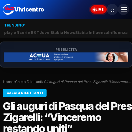
⌕
Vivicentro
LIVE
TRENDING:
play off
serie BKT
Juve Stabia News
Stabia Influenza
Influenza S
PUBBLICITÀ
Home
›
Calcio Dilettanti
›
Gli auguri di Pasqua del Pres. Zigarelli: “Vinceremo…
CALCIO DILETTANTI
Gli auguri di Pasqua del Pres
Zigarelli: “Vinceremo
restando uniti”