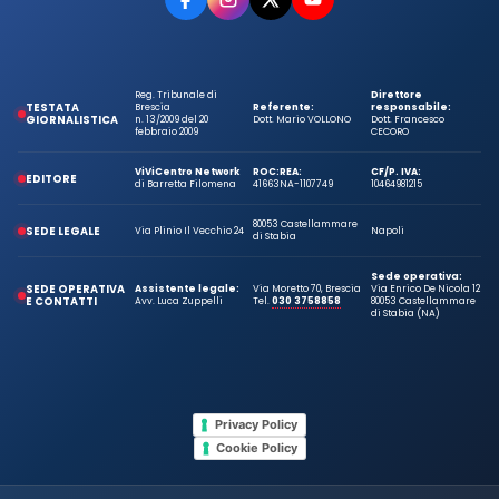
Reg. Tribunale di
Direttore
TESTATA
Brescia
Referente:
responsabile:
GIORNALISTICA
n. 13/2009 del 20
Dott. Mario VOLLONO
Dott. Francesco
febbraio 2009
CECORO
ViViCentro Network
ROC:
REA:
CF/P. IVA:
EDITORE
di Barretta Filomena
41663
NA-1107749
10464981215
80053 Castellammare
SEDE LEGALE
Via Plinio Il Vecchio 24
Napoli
di Stabia
Sede operativa:
SEDE OPERATIVA
Assistente legale:
Via Moretto 70, Brescia
Via Enrico De Nicola 12
E CONTATTI
Avv. Luca Zuppelli
Tel.
030 3758858
80053 Castellammare
di Stabia (NA)
Privacy Policy
Cookie Policy