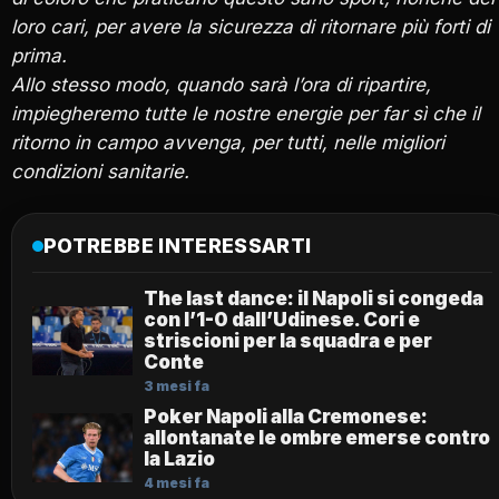
loro cari, per avere la sicurezza di ritornare più forti di
prima.
Allo stesso modo, quando sarà l’ora di ripartire,
impiegheremo tutte le nostre energie per far sì che il
ritorno in campo avvenga, per tutti, nelle migliori
condizioni sanitarie.
POTREBBE INTERESSARTI
The last dance: il Napoli si congeda
con l’1-0 dall’Udinese. Cori e
striscioni per la squadra e per
Conte
3 mesi fa
Poker Napoli alla Cremonese:
allontanate le ombre emerse contro
la Lazio
4 mesi fa