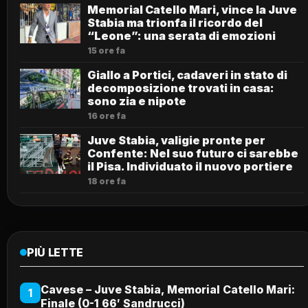
Memorial Catello Mari, vince la Juve
Stabia ma trionfa il ricordo del
“Leone”: una serata di emozioni
15 ore fa
Giallo a Portici, cadaveri in stato di
decomposizione trovati in casa:
sono zia e nipote
16 ore fa
Juve Stabia, valigie pronte per
Confente: Nel suo futuro ci sarebbe
il Pisa. Individuato il nuovo portiere
18 ore fa
PIÙ LETTE
Cavese – Juve Stabia, Memorial Catello Mari:
1
Finale (0-1 66′ Sandrucci)